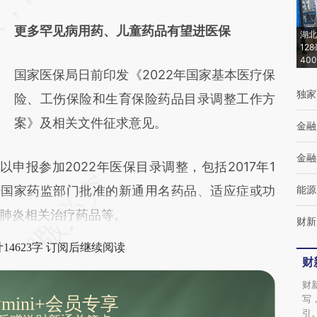
更多罕见病用药、儿童药品有望进医保
湖北
12
40
国家医保局日前印发《2022年国家基本医疗保
独家
险、工伤保险和生育保险药品目录调整工作方
案》及相关文件征求意见。
金融
金融
申报参加2022年医保目录调整，包括2017年1
，经国家药监部门批准的新通用名药品、适应症或功
能源
肺炎相关治疗药品等。
财新
14623字 订阅后继续阅读
财
财
写
mini+会员专享
引