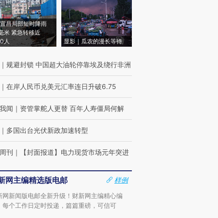
宜昌局部短时降雨
8毫米 紧急转移近
00人
显影｜瓜农的漫长等待
｜
规避封锁 中国超大油轮停靠埃及绕行非洲
｜
在岸人民币兑美元汇率连日升破6.75
我闻
｜
资管掌舵人更替 百年人寿僵局何解
｜
多国出台光伏新政加速转型
周刊
｜
【封面报道】电力现货市场元年突进
新网主编精选版电邮
样例
新网新闻版电邮全新升级！财新网主编精心编
，每个工作日定时投递，篇篇重磅，可信可
。