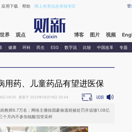
登
应用下载
帮助
网上有害信息举报专区
世界
观点
博客
图片
视频
Eng
源
健康
环科
民生
ESG
数字说
比较
中国改革
专题
病用药、儿童药品有望进医保
试听
日 08:25 更新于 2022年06月16日 20:44
岗教师6.7万名；网络主播徐国豪偷逃税被处罚并追缴1.08亿
三个月内不参加核酸混管采样