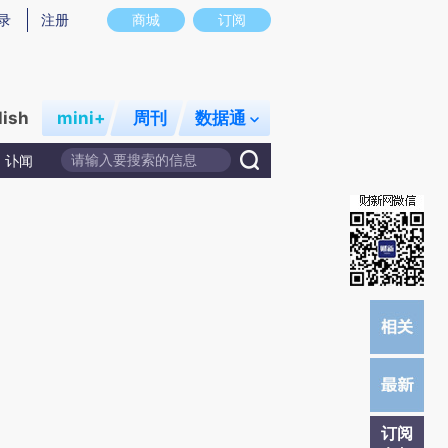
录
注册
商城
订阅
lish
mini+
周刊
数据通
讣闻
订阅