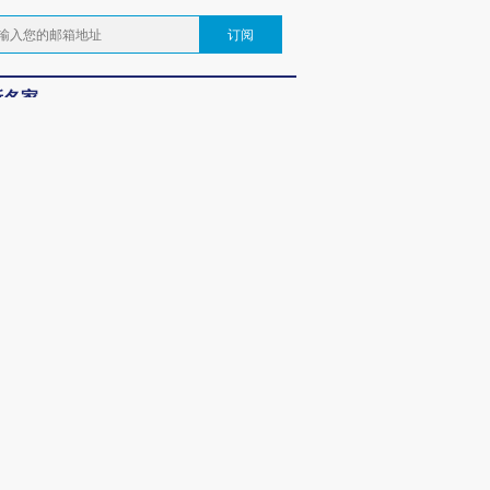
订阅
新名家
：
停不下来的价格？
恒
：
中美人工智能竞争：道路比技术更重要
：
海外能源供给缺口对中国的影响
频
OX的吸金
马航飞行员跨国走私7万
视线｜被称为“蟑螂”的印