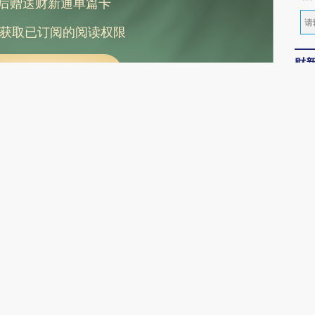
后赠送财新通单篇卡
获取已订阅的阅读权限
财
订阅
伍戈
全年畅览 轻松阅读
罗志
易峘
版面编辑：解亦盈
视
订阅财新网主编精选电邮
西班牙休达进入紧急状态
加沙上百万流离失所者困
视线｜HYR