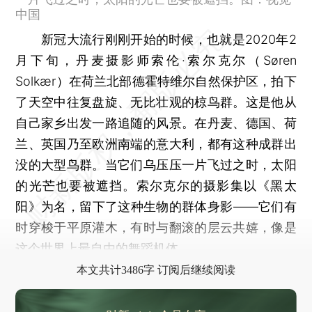
中国
新冠大流行刚刚开始的时候，也就是2020年2
月下旬，丹麦摄影师索伦·索尔克尔（Søren
Solkær）在荷兰北部德霍特维尔自然保护区，拍下
了天空中往复盘旋、无比壮观的椋鸟群。这是他从
自己家乡出发一路追随的风景。在丹麦、德国、荷
兰、英国乃至欧洲南端的意大利，都有这种成群出
没的大型鸟群。当它们乌压压一片飞过之时，太阳
的光芒也要被遮挡。索尔克尔的摄影集以《黑太
阳》为名，留下了这种生物的群体身影——它们有
时穿梭于平原灌木，有时与翻滚的层云共嬉，像是
这个世界上最自由的舞蹈机体。
本文共计3486字 订阅后继续阅读