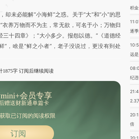
积金
未必能解“小海鲜”之惑。关于“大”和“小”的思
11:0
“衣养万物而不为主，常无欲，可名于小；万物归
逐季
经三十四章》；“大小多少。报怨以德。”《道德经
10:
鲜”，啥是“鲜之小者”，老子没说过，更没有到处
远是
08:
1875字 订阅后继续阅读
纪违
21:
mini+会员专享
2.
后赠送财新通单篇卡
20:
获取已订阅的阅读权限
倍
订阅
20:1