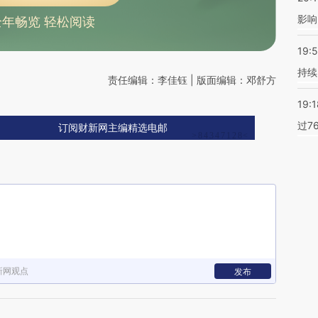
影响
全年畅览 轻松阅读
19:5
持续
责任编辑：李佳钰 | 版面编辑：邓舒方
19:1
过7
订阅财新网主编精选电邮
新网观点
发布