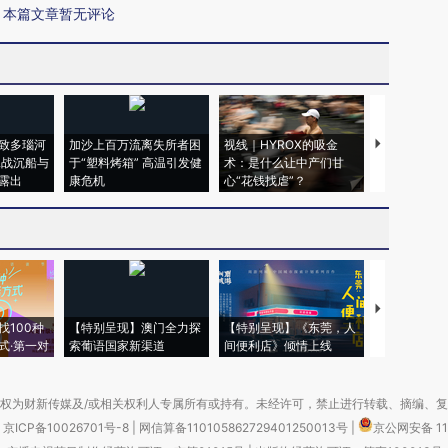
本篇文章暂无评论
致多瑙河
加沙上百万流离失所者困
视线｜HYROX的吸金
马航飞行员
二战沉船与
于“塑料烤箱” 高温引发健
术：是什么让中产们甘
粒摇头丸 尿
露出
康危机
心“花钱找虐”？
毒品
【推广】走
找100种
【特别呈现】澳门全力探
【特别呈现】《东莞，人
会，让数智科
式·第一对
索葡语国家新渠道
间便利店》倾情上线
业
权为财新传媒及/或相关权利人专属所有或持有。未经许可，禁止进行转载、摘编、
京ICP备10026701号-8
|
网信算备110105862729401250013号
|
京公网安备 11