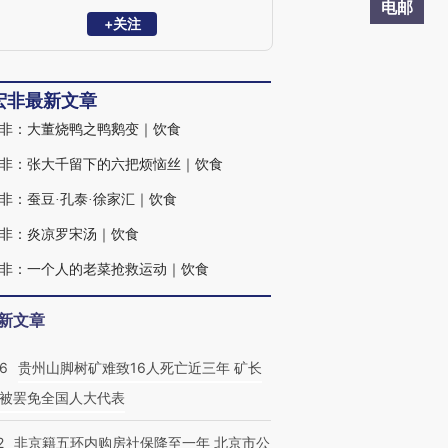
电邮
+关注
宏非最新文章
非：大董烧鸭之鸭鹅变｜饮食
非：张大千留下的六把烦恼丝｜饮食
非：蚕豆·孔泰·徐家汇｜饮食
非：炎凉罗宋汤｜饮食
非：一个人的老菜抢救运动｜饮食
新文章
36
贵州山脚树矿难致16人死亡近三年 矿长
被罢免全国人大代表
2
非京籍五环内购房社保降至一年 北京市公