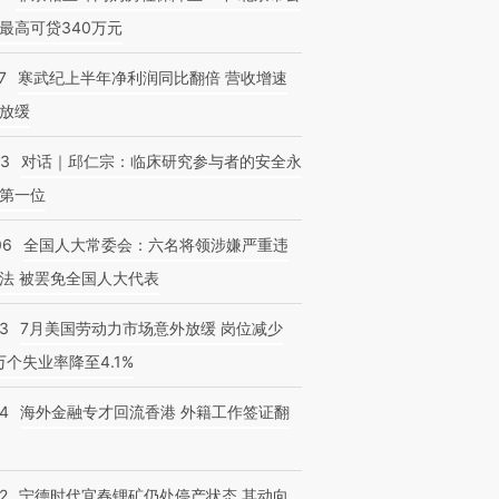
最高可贷340万元
7
寒武纪上半年净利润同比翻倍 营收增速
放缓
53
对话｜邱仁宗：临床研究参与者的安全永
第一位
06
全国人大常委会：六名将领涉嫌严重违
法 被罢免全国人大代表
43
7月美国劳动力市场意外放缓 岗位减少
3万个失业率降至4.1%
14
海外金融专才回流香港 外籍工作签证翻
2
宁德时代宜春锂矿仍处停产状态 其动向