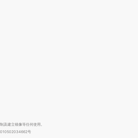
跨国走私7万
视线｜被称为“蟑螂”的印
视线｜“入侵”还是“人道危
检体内含3种
度Z世代 用街头抗争将教
机”？难民潮撕裂西班牙
秘鲁纳斯
育部长拱下台
飞地休达
13人遇难
进第四届链博
【商旅对话】华住集团
技“链”接产
【特别呈现】寻找100种
CFO：不靠规模取胜，华
【特别呈
有意思的生活方式·第三对
住三大增长引擎是什么？
有意思的
复制及建立镜像等任何使用。
010502034662号