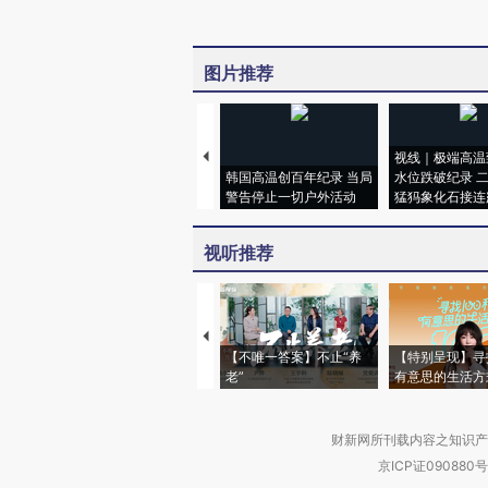
图片推荐
视线｜极端高温
韩国高温创百年纪录 当局
水位跌破纪录 
警告停止一切户外活动
猛犸象化石接连
视听推荐
【不唯一答案】不止“养
【特别呈现】寻
老”
有意思的生活方
财新网所刊载内容之知识产
京ICP证090880号