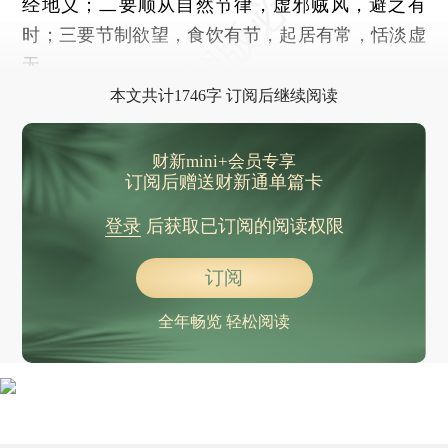
经地义；二要顺从自然节律，虚邪贼风，避之有
时；三要节制欲望，食饮有节，起居有常，恬淡虚
无。
本文共计1746字 订阅后继续阅读
财新mini+会员专享
订阅后赠送财新通单篇卡
登录
后获取已订阅的阅读权限
订阅
全年畅览 轻松阅读