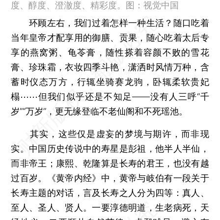
度、醇度、澄澈度、精彩度。图：视觉中国
环顾左右，我们过着怎样一种生活？随口吃着
当年皇帝才配享用的御膳、贡果，随心吃着太后专
享的燕窝粥、龟苓膏，随性搽着容颜不败的雪花
膏、珍珠霜，衣妆四季斗艳，潇洒时风情万种，含
蓄时仪态万方，行辄坐骑赛龙驹，卧辄柔软贵妃
榻⋯⋯但我们似乎还是不知足——没有人三呼“千
岁”“万岁”，更无缘登临不老仙阁和不死瑶池。
其实，这些仅是虚妄的梦境与期许，而非现
实。中国历史传说中的寿星是彭祖，他半人半仙，
而非帝王；康熙、乾隆算是长寿的君王，也没有越
过百岁。《黄帝内经》中，黄帝与岐伯有一段关于
长寿主题的对话，言及长寿之人分为四等：真人、
至人、圣人、贤人。一要淳德明道，生老病死，天