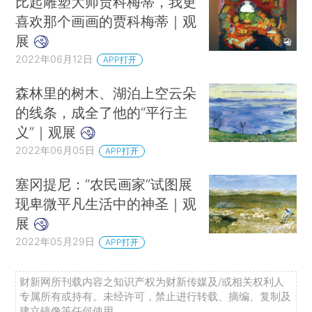
比起雕塑大师贾科梅蒂，我更
喜欢那个画画的贾科梅蒂｜观
展
2022年06月12日
APP打开
森林里的树木、湖泊上空云朵
的线条，成全了他的“平行主
义”｜观展
2022年06月05日
APP打开
塞冈提尼：“农民画家”试图展
现卑微平凡生活中的神圣｜观
展
2022年05月29日
APP打开
财新网所刊载内容之知识产权为财新传媒及/或相关权利人
专属所有或持有。未经许可，禁止进行转载、摘编、复制及
建立镜像等任何使用。