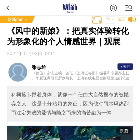
财新mini+
试听
T中
《风中的新娘》：把真实体验转化
为形象化的个人情感世界｜观展
2022年07月03日 09:14
+关注
张志雄
《价值》杂志主编，曾任《上海证券报》编委和专题部主任
、华夏证券研究所副所长、上海有线电视台财经频道副总监
、《财经时报》副总编等。著有“志雄走读”系列丛书，广受好
评。
科柯施卡撑着身体，就像一个任由大自然摆布的被抛
弃之人。这是十分贴切的象征，因为他对阿尔玛热烈
而注定失败的爱情与随之而来的痛苦融为一体
原图