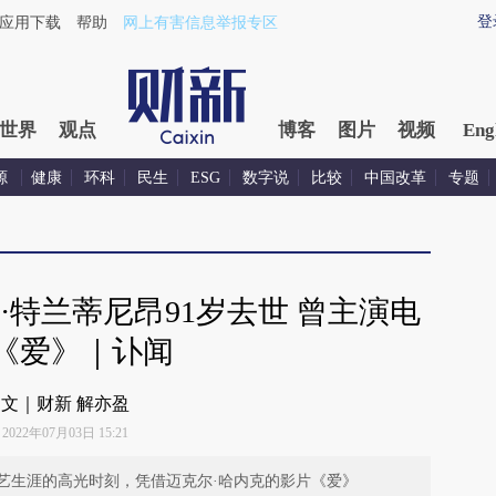
登
应用下载
帮助
网上有害信息举报专区
世界
观点
博客
图片
视频
Eng
源
健康
环科
民生
ESG
数字说
比较
中国改革
专题
·特兰蒂尼昂91岁去世 曾主演电
《爱》｜讣闻
文｜财新 解亦盈
2022年07月03日 15:21
演艺生涯的高光时刻，凭借迈克尔·哈内克的影片《爱》