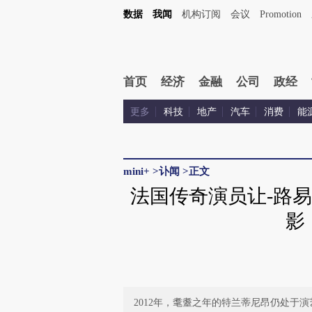
数据
我闻
机构订阅
会议
Promotion
首页
经济
金融
公司
政经
更多
科技
地产
汽车
消费
能
mini+
>
讣闻
>
正文
法国传奇演员让-路易
影
2012年，耄耋之年的特兰蒂尼昂仍处于