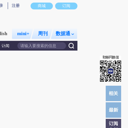
录
注册
商城
订阅
lish
mini+
周刊
数据通
讣闻
订阅