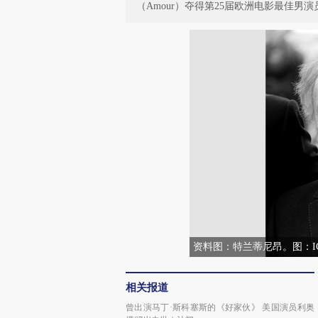
（Amour）夺得第25届欧洲电影最佳男
资料图：特兰蒂尼昂。图：IC 
相关报道
曾出演马丁·斯科塞斯的《好家伙》 美国演员利奥