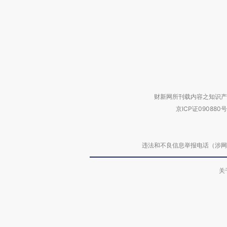
财新网所刊载内容之知识产
京ICP证090880号
违法和不良信息举报电话（涉网络暴力有
关