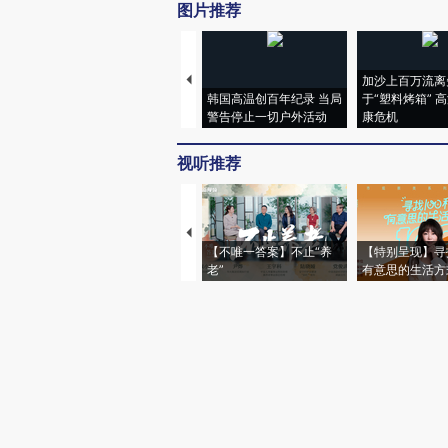
图片推荐
加沙上百万流离
韩国高温创百年纪录 当局
于“塑料烤箱” 
警告停止一切户外活动
康危机
视听推荐
【不唯一答案】不止“养
【特别呈现】寻
老”
有意思的生活方