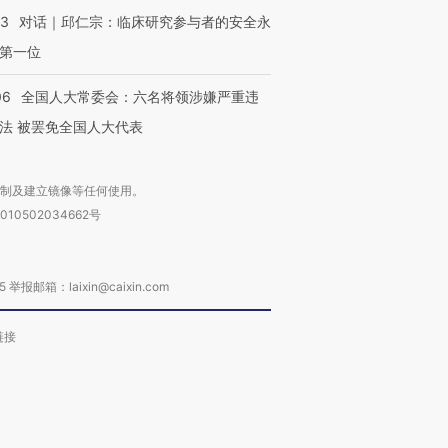
53
对话｜邱仁宗：临床研究参与者的安全永
第一位
06
全国人大常委会：六名将领涉嫌严重违
法 被罢免全国人大代表
复制及建立镜像等任何使用。
010502034662号
箱：laixin@caixin.com
链接