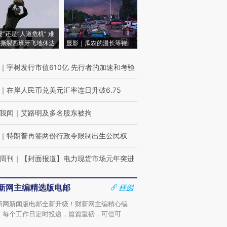
侵”还是“人道危机” 难
撕裂西班牙飞地休达
显影｜瓜农的漫长等待
｜
宇树发行市值610亿 先行者的加速和考验
｜
在岸人民币兑美元汇率连日升破6.75
我闻
｜
艾路明及多名股东被拘
｜
特朗普再签两份行政令限制出生公民权
周刊
｜
【封面报道】电力现货市场元年突进
新网主编精选版电邮
样例
新网新闻版电邮全新升级！财新网主编精心编
，每个工作日定时投递，篇篇重磅，可信可
。