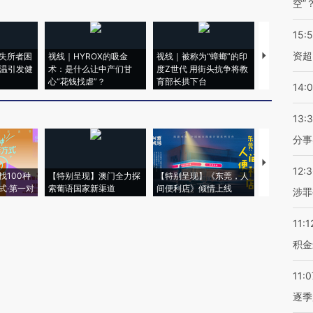
空”
15:
资超
失所者困
视线｜HYROX的吸金
视线｜被称为“蟑螂”的印
视线｜“入侵
高温引发健
术：是什么让中产们甘
度Z世代 用街头抗争将教
机”？难民潮
心“花钱找虐”？
育部长拱下台
飞地休达
14:
13:
分事
【推广】走
12:
找100种
【特别呈现】澳门全力探
【特别呈现】《东莞，人
会，让数智科
式·第一对
索葡语国家新渠道
间便利店》倾情上线
业
涉罪
11:1
积金
11:0
逐季