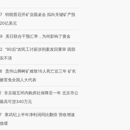
？
57
特朗普召开矿业圆桌会 拟向关键矿产投
20亿美元
”还是“人道危
湖北宜昌局部短时降雨
哈尔滨遭遇短时极端强降
撕裂西班牙
128毫米 紧急转移近
雨 3小时累计雨量超80毫
秘鲁纳斯
4000人
米
13人遇难
09
美日联合干预汇率，为何影响了黄金
32
“90后”农民工讨薪涉刑案发回重审 因部
实不清
进第四届链博
【商旅对话】华住集团
36
贵州山脚树矿难致16人死亡近三年 矿长
技“链”接产
【特别呈现】寻找100种
CFO：不靠规模取胜，华
【特别呈
有意思的生活方式·第三对
住三大增长引擎是什么？
有意思的
被罢免全国人大代表
2
非京籍五环内购房社保降至一年 北京市公
最高可贷340万元
7
寒武纪上半年净利润同比翻倍 营收增速
放缓