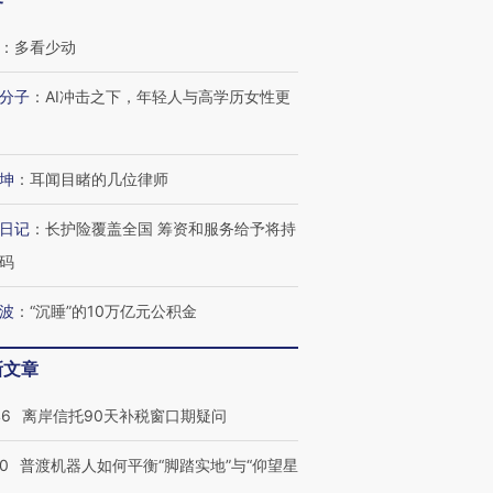
客
：
多看少动
分子
：
AI冲击之下，年轻人与高学历女性更
坤
：
耳闻目睹的几位律师
日记
：
长护险覆盖全国 筹资和服务给予将持
码
波
：
“沉睡”的10万亿元公积金
新文章
46
离岸信托90天补税窗口期疑问
00
普渡机器人如何平衡“脚踏实地”与“仰望星