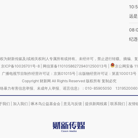
10:
远是
08:
纪违
权为财新传媒及/或相关权利人专属所有或持有。未经许可，禁止进行转载、摘编、
京ICP备10026701号-8
|
网信算备110105862729401250013号
|
京公网安备 11
广播电视节目制作经营许可证：京第01015号
|
出版物经营许可证：第直100013号
Copyright 财新网 All Rights Reserved 版权所有 复制必究
害信息举报、未成年人举报、谣言信息）：010-85905050 13195200605 举报邮
于我们
|
加入我们
|
啄木鸟公益基金会
|
意见与反馈
|
提供新闻线索
|
联系我们
|
友情