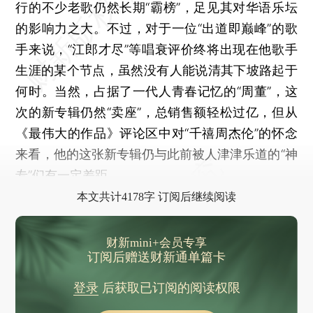
行的不少老歌仍然长期“霸榜”，足见其对华语乐坛
的影响力之大。不过，对于一位“出道即巅峰”的歌
手来说，“江郎才尽”等唱衰评价终将出现在他歌手
生涯的某个节点，虽然没有人能说清其下坡路起于
何时。当然，占据了一代人青春记忆的“周董”，这
次的新专辑仍然“卖座”，总销售额轻松过亿，但从
《最伟大的作品》评论区中对“千禧周杰伦”的怀念
来看，他的这张新专辑仍与此前被人津津乐道的“神
专”们有一定差距。
本文共计4178字 订阅后继续阅读
财新mini+会员专享
订阅后赠送财新通单篇卡
登录
后获取已订阅的阅读权限