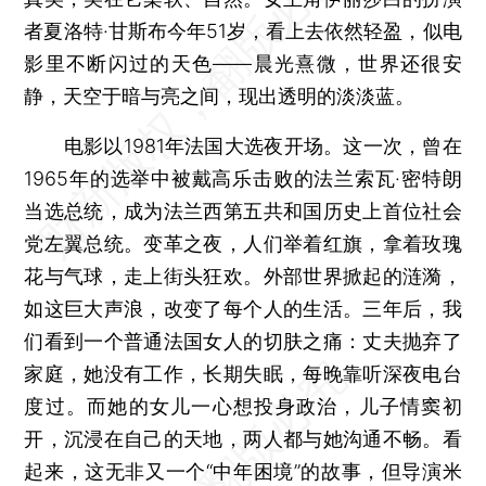
者夏洛特·甘斯布今年51岁，看上去依然轻盈，似电
影里不断闪过的天色——晨光熹微，世界还很安
静，天空于暗与亮之间，现出透明的淡淡蓝。
电影以1981年法国大选夜开场。这一次，曾在
1965年的选举中被戴高乐击败的法兰索瓦·密特朗
当选总统，成为法兰西第五共和国历史上首位社会
党左翼总统。变革之夜，人们举着红旗，拿着玫瑰
花与气球，走上街头狂欢。外部世界掀起的涟漪，
如这巨大声浪，改变了每个人的生活。三年后，我
们看到一个普通法国女人的切肤之痛：丈夫抛弃了
家庭，她没有工作，长期失眠，每晚靠听深夜电台
度过。而她的女儿一心想投身政治，儿子情窦初
开，沉浸在自己的天地，两人都与她沟通不畅。看
起来，这无非又一个“中年困境”的故事，但导演米