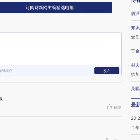
博
订阅财新网主编精选电邮
唐涯
知识
受伤
丁金
村夫
新网观点
发布
续加
吴晓
哦
最
·
回复
20:
半年