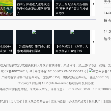
光伏
西班牙休达进入紧急状态
加沙上百万流离失所者困
视线｜HYR
纪录 当局
数千非法移民从摩洛哥闯
于“塑料烤箱” 高温引发健
术：是什么
14:
外活动
入
康危机
心“花钱找虐
撬动
14:0
路径
【推广】走
找100种
【特别呈现】澳门全力探
【特别呈现】《东莞，人
会，让数智科
式·第一对
索葡语国家新渠道
间便利店》倾情上线
业
权为财新传媒及/或相关权利人专属所有或持有。未经许可，禁止进行转载、摘编、
京ICP备10026701号-8
|
网信算备110105862729401250013号
|
京公网安备 11
广播电视节目制作经营许可证：京第01015号
|
出版物经营许可证：第直100013号
Copyright 财新网 All Rights Reserved 版权所有 复制必究
害信息举报、未成年人举报、谣言信息）：010-85905050 13195200605 举报邮
于我们
|
加入我们
|
啄木鸟公益基金会
|
意见与反馈
|
提供新闻线索
|
联系我们
|
友情