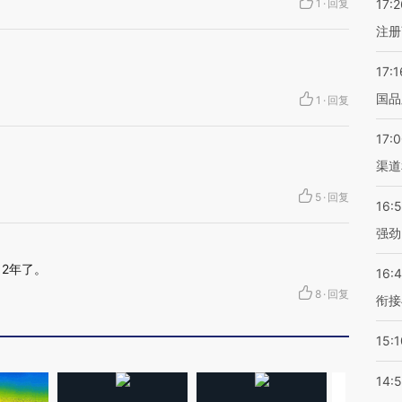
1
·
回复
17:2
注册
17:1
国品
1
·
回复
17:
渠道
5
·
回复
16:
强劲
12年了。
16:
8
·
回复
衔接
15:1
14: