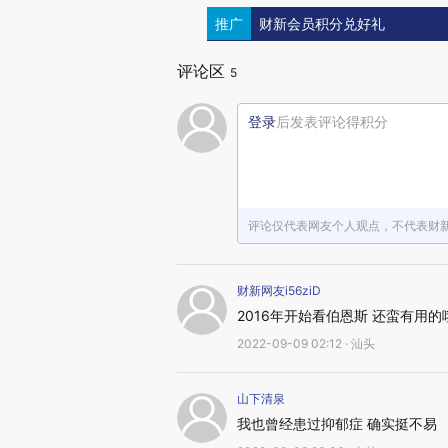
推广
财新会员积分兑好礼
评论区
5
登录
后发表评论得积分
评论仅代表网友个人观点，不代表财
财新网友i56ziD
2016年开始看伯恩斯 还蛮有用的
2022-09-09 02:12 · 汕头
山下清泉
我也曾经患过抑郁症 确实挺不易