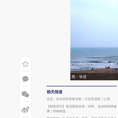
图：张进
相关报道
张进：应对抑郁需要休整，不应受谴责｜心理
【财新周刊】新冠隐形伤痕：抑郁、焦虑和精神健
康｜特稿精选