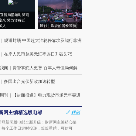
宜昌局部短时降雨
8毫米 紧急转移近
00人
显影｜瓜农的漫长等待
｜
规避封锁 中国超大油轮停靠埃及绕行非洲
｜
在岸人民币兑美元汇率连日升破6.75
我闻
｜
资管掌舵人更替 百年人寿僵局何解
｜
多国出台光伏新政加速转型
周刊
｜
【封面报道】电力现货市场元年突进
新网主编精选版电邮
样例
新网新闻版电邮全新升级！财新网主编精心编
，每个工作日定时投递，篇篇重磅，可信可
。