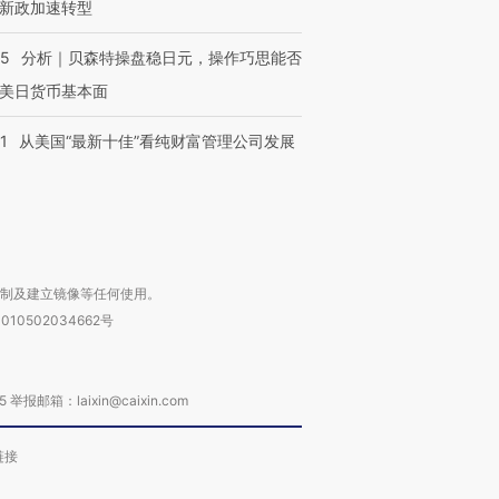
新政加速转型
OX的吸金
马航飞行员跨国走私7万
视线｜被称为“蟑螂”的印
让中产们甘
粒摇头丸 尿检体内含3种
度Z世代 用街头抗争将教
秘鲁纳斯
05
分析｜贝森特操盘稳日元，操作巧思能否
”？
毒品
育部长拱下台
13人遇难
美日货币基本面
1
从美国“最新十佳”看纯财富管理公司发展
进第四届链博
【商旅对话】华住集团
技“链”接产
【特别呈现】寻找100种
CFO：不靠规模取胜，华
【特别呈
有意思的生活方式·第三对
住三大增长引擎是什么？
有意思的
复制及建立镜像等任何使用。
010502034662号
箱：laixin@caixin.com
链接