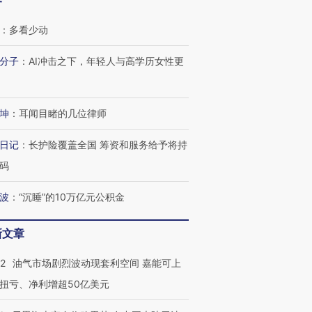
客
：
多看少动
分子
：
AI冲击之下，年轻人与高学历女性更
坤
：
耳闻目睹的几位律师
日记
：
长护险覆盖全国 筹资和服务给予将持
码
波
：
“沉睡”的10万亿元公积金
新文章
22
油气市场剧烈波动现套利空间 嘉能可上
扭亏、净利增超50亿美元