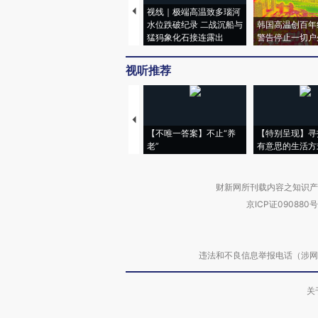
视线｜极端高温致多瑙河
水位跌破纪录 二战沉船与
韩国高温创百年
猛犸象化石接连露出
警告停止一切户
视听推荐
【不唯一答案】不止“养
【特别呈现】寻
老”
有意思的生活方
财新网所刊载内容之知识产
京ICP证090880号
违法和不良信息举报电话（涉网络暴力有
关