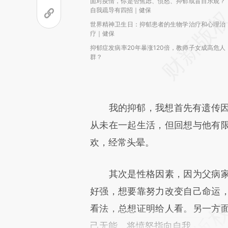
面对疫情，你是否焦虑、愤怒、抑郁或盲目乐观？
自我疏导有四招｜健保
世界精神卫生日：抑郁患者的生物学治疗和心理治
疗｜健保
抑郁症发病率20年暴涨120倍，教师子女成高危人
群？
我的抑郁，我想首先有遗传因素
从未在一起生活，但回想与他有
欢，经常头晕。
其次是性格因素，因为父病家
好强，想要靠努力改变自己命运
看法，总想证明给人看。另一方
己无能，将愤怒指向自我。