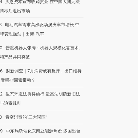
6
贝恩资本宣布收购贡茶 在中国大陆无法
商标后退出市场
6
电动汽车需求高涨驱动澳洲车市增长 中
牌表现强劲｜出海·汽车
00
普渡机器人张涛：机器人规模化靠技术、
和产品共同突破
56
财新调查｜7月消费或有反弹、出口维持
 受哪些因素带动？
42
生态环境法典将施行 最高法明确新旧法
与追责规则
0
看空消费的“三大误区”
59
中东局势催化东南亚能源焦虑 多国出台