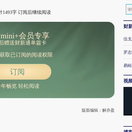
1493字 订阅后继续阅读
财
mini+会员专享
伍戈
后赠送财新通单篇卡
罗志
获取已订阅的阅读权限
易峘
订阅
视
全年畅览 轻松阅读
版面编辑：解亦盈