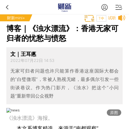
财新mini+
试听
T中
博客｜《浊水漂流》：香港无家可
归者的忧愁与愤怒
文｜王耳悳
2022年07月22日 14:53
无家可归者问题也许只能算作香港这座国际大都会
的“白璧微瑕”，常被人熟视无睹，最多偶尔引发一些
街谈巷议。作为热门影片，《浊水》把这个“小问
题”重新带回公众视野
原图
《浊水漂流》海报。
本文系博客精选，来源于
“南都观察”