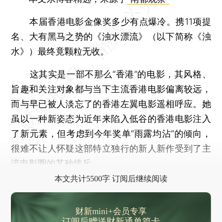
本届香港电影金像奖多少有点爆冷。携11项提
名、大有黑马之势的《浊水漂流》（以下简称《浊
水》）最终竟颗粒无收。
这其实是一部不那么“香港”的电影，其风格、
旨趣和关注对象都与当下主流香港电影偏离较远，
而与早已被人淡忘了的香港左翼电影遥相呼应。她
虽以一种新姿态为近年来陷入低谷的香港电影注入
了新元素，但考虑到今年奖单“雨露均沾”的倾向，
很难不让人怀疑这部特立独行的新人新作受到了主
流电影圈的某种排斥。
本文共计5500字 订阅后继续阅读
财新mini+会员专享
订阅后赠送财新通单篇卡