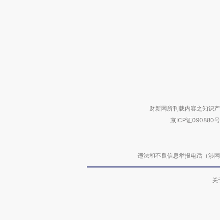
财新网所刊载内容之知识产
京ICP证090880号
违法和不良信息举报电话（涉网络暴力有
关