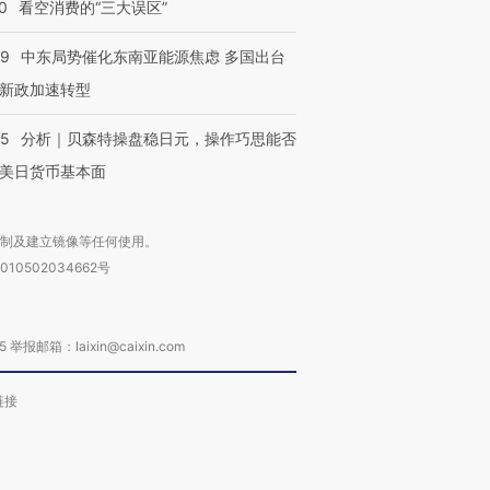
0
看空消费的“三大误区”
59
中东局势催化东南亚能源焦虑 多国出台
新政加速转型
05
分析｜贝森特操盘稳日元，操作巧思能否
美日货币基本面
复制及建立镜像等任何使用。
010502034662号
箱：laixin@caixin.com
链接