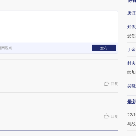
博
唐涯
知识
受伤
新网观点
发布
丁金
村夫
续加
·
回复
吴晓
最
22:1
·
回复
与战