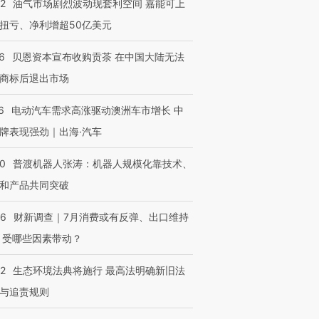
22
油气市场剧烈波动现套利空间 嘉能可上
扭亏、净利增超50亿美元
OX的吸金
马航飞行员跨国走私7万
视线｜被称为“蟑螂”的印
6
贝恩资本宣布收购贡茶 在中国大陆无法
让中产们甘
粒摇头丸 尿检体内含3种
度Z世代 用街头抗争将教
秘鲁纳斯
”？
商标后退出市场
毒品
育部长拱下台
13人遇难
6
电动汽车需求高涨驱动澳洲车市增长 中
牌表现强劲｜出海·汽车
进第四届链博
【商旅对话】华住集团
00
普渡机器人张涛：机器人规模化靠技术、
技“链”接产
【特别呈现】寻找100种
CFO：不靠规模取胜，华
【特别呈
和产品共同突破
有意思的生活方式·第三对
住三大增长引擎是什么？
有意思的
56
财新调查｜7月消费或有反弹、出口维持
 受哪些因素带动？
42
生态环境法典将施行 最高法明确新旧法
与追责规则