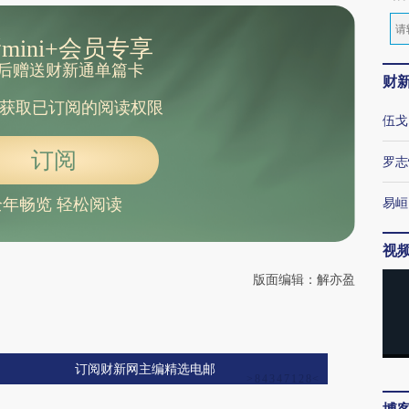
mini+会员专享
后赠送财新通单篇卡
财
获取已订阅的阅读权限
伍戈
订阅
罗志
易峘
全年畅览 轻松阅读
视
版面编辑：解亦盈
订阅财新网主编精选电邮