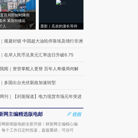
宜昌局部短时降雨
8毫米 紧急转移近
00人
显影｜瓜农的漫长等待
｜
规避封锁 中国超大油轮停靠埃及绕行非洲
｜
在岸人民币兑美元汇率连日升破6.75
我闻
｜
资管掌舵人更替 百年人寿僵局何解
｜
多国出台光伏新政加速转型
周刊
｜
【封面报道】电力现货市场元年突进
新网主编精选版电邮
样例
新网新闻版电邮全新升级！财新网主编精心编
，每个工作日定时投递，篇篇重磅，可信可
。