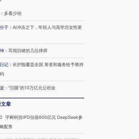
客
：
多看少动
分子
：
AI冲击之下，年轻人与高学历女性更
坤
：
耳闻目睹的几位律师
日记
：
长护险覆盖全国 筹资和服务给予将持
码
波
：
“沉睡”的10万亿元公积金
新文章
0
宇树科技IPO估值600亿元 DeepSeek参
略配售