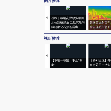
图片推荐
视线｜极端高温致多瑙河
水位跌破纪录 二战沉船与
韩国高温创百年
猛犸象化石接连露出
警告停止一切户
视听推荐
【不唯一答案】不止“养
【特别呈现】寻
老”
有意思的生活方