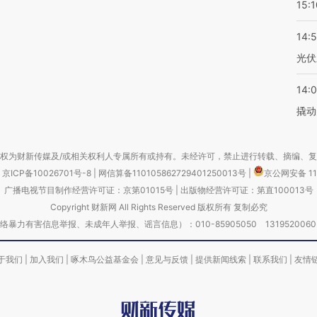
15:1
14:
光伏
14:
撬动
权为财新传媒及/或相关权利人专属所有或持有。未经许可，禁止进行转载、摘编、
京ICP备10026701号-8
|
网信算备110105862729401250013号
|
京公网安备 11
广播电视节目制作经营许可证：京第01015号
|
出版物经营许可证：第直100013号
Copyright 财新网 All Rights Reserved 版权所有 复制必究
害信息举报、未成年人举报、谣言信息）：010-85905050 13195200605 举报邮
于我们
|
加入我们
|
啄木鸟公益基金会
|
意见与反馈
|
提供新闻线索
|
联系我们
|
友情