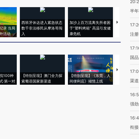
20:
半年
西班牙休达进入紧急状态
加沙上百万流离失所者困
视线｜HYR
17:2
纪录 当局
数千非法移民从摩洛哥闯
于“塑料烤箱” 高温引发健
术：是什么
外活动
入
康危机
心“花钱找虐
注册
17:1
国品
【推广】走
17:
找100种
【特别呈现】澳门全力探
【特别呈现】《东莞，人
会，让数智科
渠道
式·第一对
索葡语国家新渠道
间便利店》倾情上线
业
16:
强劲
16:
衔接