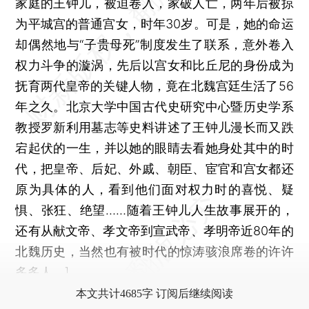
家庭的王钟儿，被迫卷入，家破人亡，两年后被掠
为平城宫的普通宫女，时年30岁。可是，她的命运
却偶然地与“子贵母死”制度发生了联系，意外卷入
权力斗争的漩涡，先后以宫女和比丘尼的身份成为
抚育两代皇帝的关键人物，竟在北魏宫廷生活了56
年之久。北京大学中国古代史研究中心暨历史学系
教授罗新利用墓志等史料讲述了王钟儿漫长而又跌
宕起伏的一生，并以她的眼睛去看她身处其中的时
代，把皇帝、后妃、外戚、朝臣、宦官和宫女都还
原为具体的人，看到他们面对权力时的喜悦、疑
惧、张狂、绝望……随着王钟儿人生故事展开的，
还有从献文帝、孝文帝到宣武帝、孝明帝近80年的
北魏历史，当然也有被时代的惊涛骇浪席卷的许许
多多人。]
本文共计4685字 订阅后继续阅读