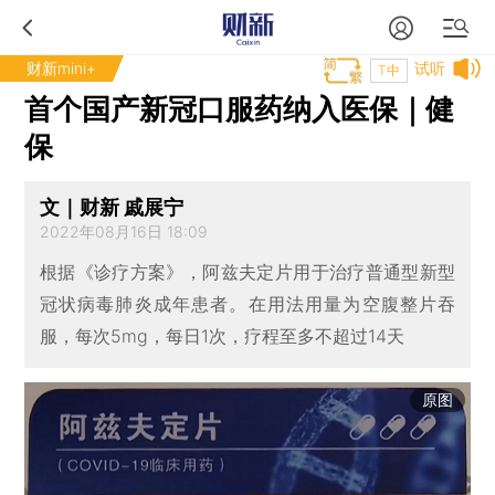
财新mini+
试听
T中
首个国产新冠口服药纳入医保｜健
保
文｜财新 戚展宁
2022年08月16日 18:09
根据《诊疗方案》，阿兹夫定片用于治疗普通型新型
冠状病毒肺炎成年患者。在用法用量为空腹整片吞
服，每次5mg，每日1次，疗程至多不超过14天
原图