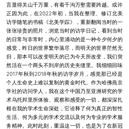
言显得关山千万重，有着千沟万壑需要跨越。或许
正因为此，在2022年初，当我在整理、修订北美
访学随笔的书稿《北美学踪》，重新翻阅当时的一
张张珍贵的照片，浏览当时的访学日记，看到当时
的日常与非常时，内心里涌动的是一种今夕何夕的
感觉，昨日的世界繁华落尽，而明天的世界茫然无
归，那本可以改变明天的已为今天所改变，我们突
然活在一个两头不到岸的历史夹缝里。我细细回味
2017年秋到2018年秋的访学岁月，感觉那已经是
个人生命史上难以复制的黄金时代。作为哈佛燕京
学社的访问学人，我在这个中国乃至亚洲研究的学
术乌托邦里所体验、观察和感受的一切，都深深扎
根在我的学术生命深处，它诠释了何为真正的智性
生活、何为多元的学术交流以及何为专业的学术服
务精神。此时此刻，重温这一切，也是为了在新冠