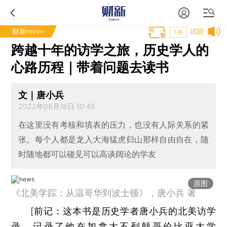
财新mini+
试听
T中
跨越十年的访学之旅，历史学人的
心路历程｜带着问题去读书
文｜唐小兵
2022年08月18日 10:48
在这里没有考核和填表的压力，也没有人际关系的紧
张。每个人都是龙入大海猛虎归山那样自由自在，随
时随地都可以碰见可以高谈阔论的学友
原图
《北美学踪：从温哥华到波士顿》，唐小兵 著
[
前记：
这本书是历史学者唐小兵的北美访学
录，记录了他在加拿大不列颠哥伦比亚大学