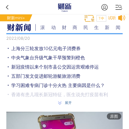
财新mini+
试听
T中
滚动财商民生新闻
2022/08/20
上海分三轮发放10亿元电子消费券
中央气象台升级气象干旱预警到橙色
新冠疫情以来个别市县公交因运营艰难停运
五部门发文促进邮轮游艇旅游消费
学习困难专病门诊十分火热 主要病因是什么？
香港有患儿现长新冠特征，医生说先打疫苗有利
展开
辉瑞新冠口服药将在中国本土生产
8月19日各地疫情：海南、西藏、新疆新增位列前三
原图
遭遇大旱，四川水力发电影响多大？