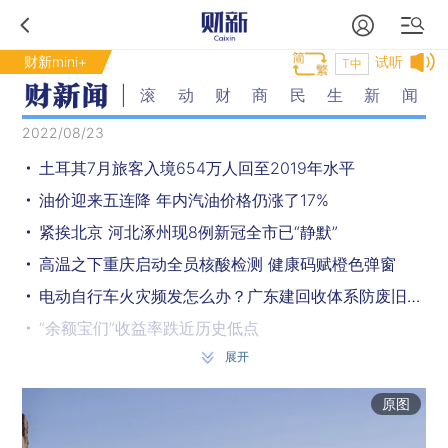
财新mini+
试听
T中
滚动财商民生新闻
2022/08/23
土耳其7月旅客入境654万人回至2019年水平
油价迎来五连降 年内汽油价格仍涨了17%
紧挨北京 河北涿州现8例新冠全市已“静默”
高温之下重庆启动全员核酸检测 健康码赋橙色弹窗
电动自行车火灾频发怎么办？广东建回收体系防废旧电池流入市场
“余额宝们”收益率跌近历史低点
展开
官方：不存在“2022年红绿灯新国标”
8月22日各地疫情：海南、西藏、新疆新增位列前三
原图
新加坡放宽防控 多数场合无须戴口罩