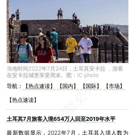
联影医疗成A股第二只千亿市值医械股
纯牛奶抽检不合格 新疆乳企麦趣尔被罚7315万元
俄政论家杜金之女遭谋杀案恐升级 俄指控乌方下手普京公开致悼
当地时间2022年7月24日，土耳其安卡拉 ，游客
在安卡拉城堡享受周末。图：IC photo
导航：
【热点速读】
【国内】
【国际】
【市场】
【热点速读】
土耳其7月旅客入境654万人回至2019年水平
最新数据显示，2022年7月，
土耳其入境人数为