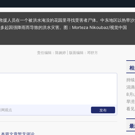
兰，救援人员在一个被洪水淹没的花园里寻找受害者尸体。中东地区以热带
因强降雨而导致的洪水灾害。图：Morteza Nikoubaz/视觉中国
责任编辑：陈婉婷 | 版面编辑：邓舒方
相
持续
涓滴
8月
旱涝
看见
新网观点
发布
最
本篇文章暂无评论