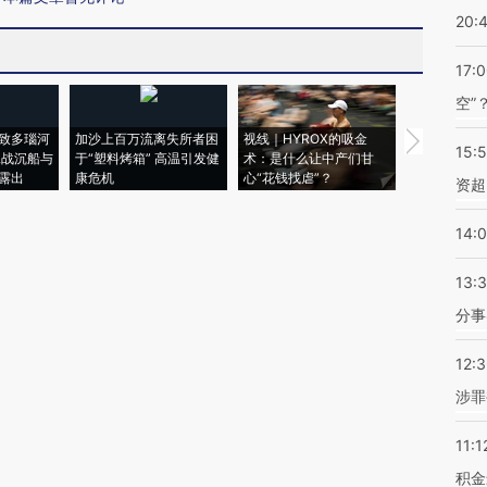
20:
17:
空”
致多瑙河
加沙上百万流离失所者困
视线｜HYROX的吸金
马航飞行员
15:
二战沉船与
于“塑料烤箱” 高温引发健
术：是什么让中产们甘
粒摇头丸 尿
露出
康危机
心“花钱找虐”？
毒品
资超
14:
13:
分事
12:
涉罪
11:1
积金