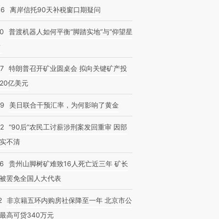
46
离岸信托90天补税窗口期疑问
00
普渡机器人如何平衡“脚踏实地”与“仰望星
？
跨国走私7万
视线｜被称为“蟑螂”的印
视线｜“入侵”还是“人道危
57
特朗普召开矿业圆桌会 拟向关键矿产投
检体内含3种
度Z世代 用街头抗争将教
机”？难民潮撕裂西班牙
秘鲁纳斯
育部长拱下台
飞地休达
13人遇难
20亿美元
09
美日联合干预汇率，为何影响了黄金
32
“90后”农民工讨薪涉刑案发回重审 因部
实不清
36
贵州山脚树矿难致16人死亡近三年 矿长
被罢免全国人大代表
2
非京籍五环内购房社保降至一年 北京市公
最高可贷340万元