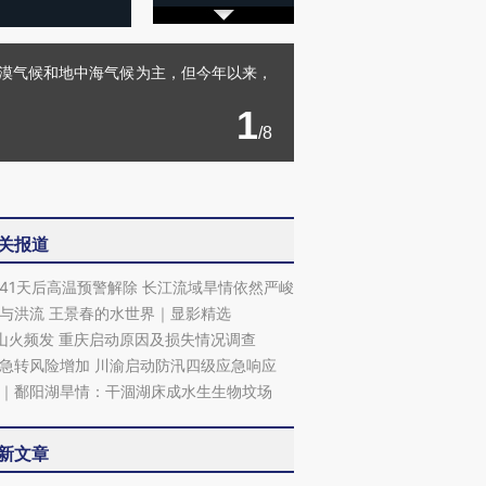
沙漠气候和地中海气候为主，但今年以来，
1
/8
关报道
41天后高温预警解除 长江流域旱情依然严峻
与洪流 王景春的水世界｜显影精选
山火频发 重庆启动原因及损失情况调查
急转风险增加 川渝启动防汛四级应急响应
｜鄱阳湖旱情：干涸湖床成水生生物坟场
新文章