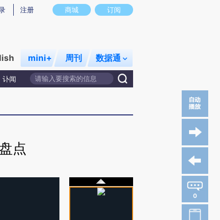
录
注册
商城
订阅
lish
mini+
周刊
数据通
讣闻
”盘点
0