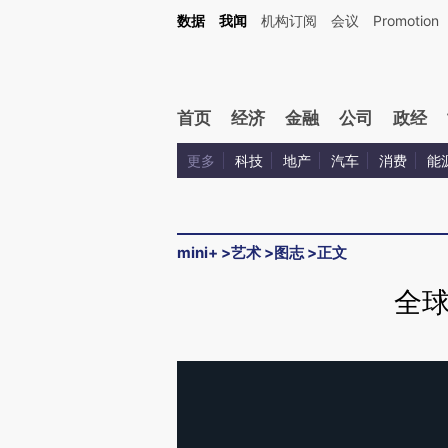
数据
我闻
机构订阅
会议
Promotion
首页
经济
金融
公司
政经
更多
科技
地产
汽车
消费
能
mini+
>
艺术
>
图志
>
正文
全球