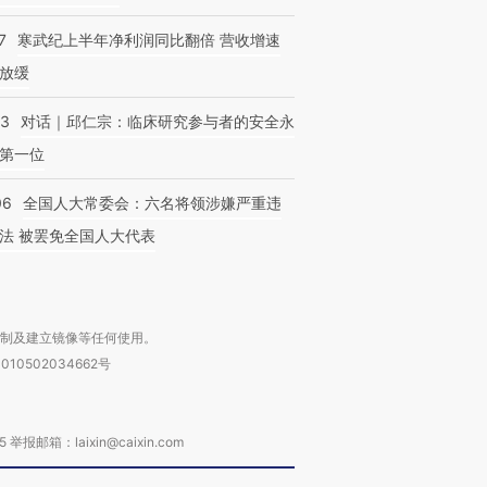
7
寒武纪上半年净利润同比翻倍 营收增速
放缓
53
对话｜邱仁宗：临床研究参与者的安全永
第一位
06
全国人大常委会：六名将领涉嫌严重违
法 被罢免全国人大代表
复制及建立镜像等任何使用。
010502034662号
箱：laixin@caixin.com