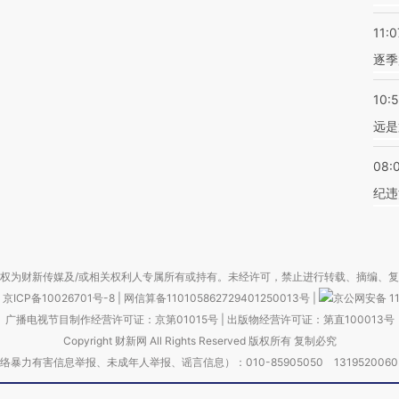
11:0
逐季
10:
远是
08:
纪违
权为财新传媒及/或相关权利人专属所有或持有。未经许可，禁止进行转载、摘编、
京ICP备10026701号-8
|
网信算备110105862729401250013号
|
京公网安备 11
广播电视节目制作经营许可证：京第01015号
|
出版物经营许可证：第直100013号
Copyright 财新网 All Rights Reserved 版权所有 复制必究
害信息举报、未成年人举报、谣言信息）：010-85905050 13195200605 举报邮