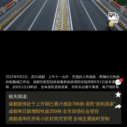
2022年9月2日，四川成都，上午十一点许，空荡的人民南路，两侧往日热闹
1
的电脑城已停业。成都市新型冠状病毒肺炎疫情防控指挥部9月1日发布通告
称，自9月1日18时起，全体居民原则居家，市民非必要不离蓉，每户居民每
天可安排1人凭24小时内核酸阴性证明外出1次就近采买生活物资。成都市卫
相关阅读:
健委9月2日通报，9月1日0至24时，成都新增本土确诊病例103例，新增本土
无症状感染者47例，另有2例为既往通报的本土无症状感染者转确诊。图：财
成都疫情处于上升期已累计感染766例 居民“原则居家”
新 李丛汛（实习）
成都单日新增阳性超200例 全市加强社会管控
责任编辑：陈婉婷 | 版面编辑：解亦盈
成都成华区所有小区封闭式管理 全域交通临时管制