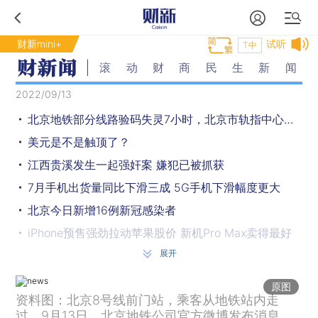
财新mini+
试听
T中
滚动财商民生新闻
2022/09/13
北京地铁部分线路验码失灵7小时，北京市轨指中心致歉
美元是不是触顶了？
江西贵溪发生一起强奸案 嫌犯已被抓获
7月手机出货量同比下滑三成 5G手机下滑幅度更大
北京今日新增16例新冠感染者
iPhone预售强劲拉动苹果股价 新机Pro Max卖得最好
展开
中秋假期旅游消费287亿元 恢复到2019年的六成
“一外籍人员猥亵女性”，警方通报
原图
资料图：北京8号线前门站，乘客从地铁站内走
北京地铁闸机全线失灵，健康码查验改人工
过。9月13日，北京地铁公司官方微博发布消息，