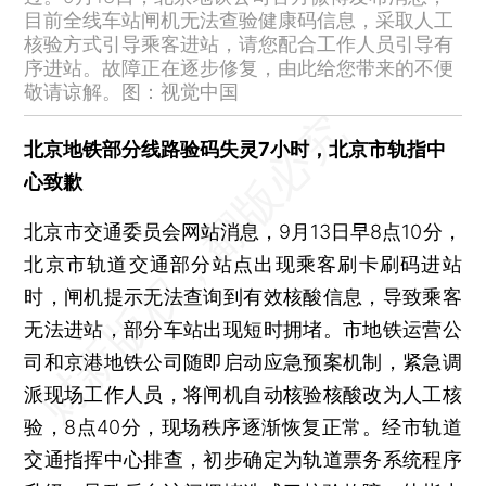
1人核酸阳性 北京京郊三河全域4天静默
目前全线车站闸机无法查验健康码信息，采取人工
核验方式引导乘客进站，请您配合工作人员引导有
9月12日各地疫情：四川、西藏、贵州新增位列前三
序进站。故障正在逐步修复，由此给您带来的不便
北京9月12日新增16例新冠感染者 节后上班要求48小时内核酸
敬请谅解。图：视觉中国
文旅部：中秋节假期全国国内旅游出游人次同比下降16.7%
2022中秋档总票房已破3亿元
北京地铁部分线路验码失灵7小时，北京市轨指中
心致歉
一场脱口秀带火“600759”！ 股民坐等开盘，发生了什么
企业年金基金规模首破2.7万亿 上半年收益先抑后扬
北京市交通委员会网站消息，9月13日早8点10分，
国家组织冠脉支架集中带量采购协议期满接续采购三年
北京市轨道交通部分站点出现乘客刷卡刷码进站
工业企业大范围减产，欧洲警惕永久性“去工业化”
时，闸机提示无法查询到有效核酸信息，导致乘客
无法进站，部分车站出现短时拥堵。市地铁运营公
司和京港地铁公司随即启动应急预案机制，紧急调
派现场工作人员，将闸机自动核验核酸改为人工核
验，8点40分，现场秩序逐渐恢复正常。经市轨道
交通指挥中心排查，初步确定为轨道票务系统程序