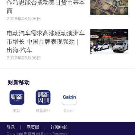
作巧思能否撬动美日货币基本
面
2026年08月06日
电动汽车需求高涨驱动澳洲车
市增长 中国品牌表现强劲｜
出海·汽车
2026年08月06日
财新移动
财新
财新周刊
Caixin
登录
网页版
订阅电邮
|
|
Copyright 财新网 All Rights Reserved