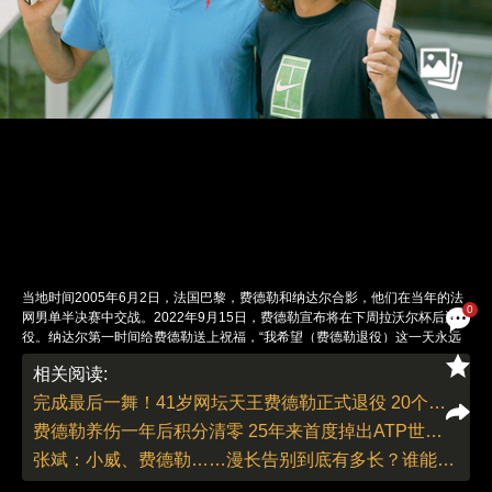
当地时间2005年6月2日，法国巴黎，费德勒和纳达尔合影，他们在当年的法
0
网男单半决赛中交战。2022年9月15日，费德勒宣布将在下周拉沃尔杯后退
役。纳达尔第一时间给费德勒送上祝福，“我希望（费德勒退役）这一天永远
不要到来，无论对我还是体育界都是悲伤的一天。”2004年迈阿密赛第3轮，
相关阅读:
不满18岁的纳达尔与费德勒首度交锋，职业生涯曲线高度重合的两人，可谓
一生之敌。图：Clive Mason/视觉中国
完成最后一舞！41岁网坛天王费德勒正式退役 20个大满贯从此定格｜体坛
责任编辑：陈婉婷 | 版面编辑：解亦盈
费德勒养伤一年后积分清零 25年来首度掉出ATP世界排名榜
张斌：小威、费德勒……漫长告别到底有多长？谁能有答案？｜体坛