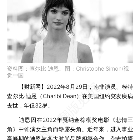
资料图：查尔比·迪恩。图：Christophe Simon/视
觉中国
【财新网】
2022年8月29日，南非演员、模特
查尔比·迪恩（Charlbi Dean）在美国纽约突发疾病
去世，年仅32岁。
迪恩因在2022年戛纳金棕榈奖电影《悲情三
角》中饰演女主角而崭露头角。近年来，进入事业
高峰期的迪恩与各大时尚品牌相继合作，杂志拍摄