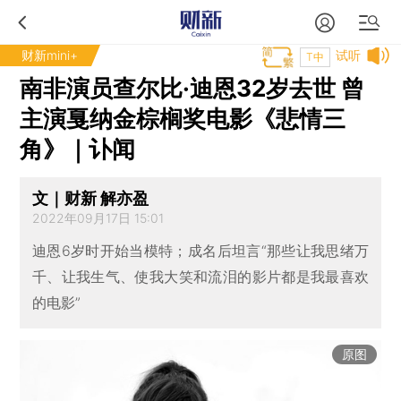
财新mini+
试听
T中
南非演员查尔比·迪恩32岁去世 曾
主演戛纳金棕榈奖电影《悲情三
角》｜讣闻
文｜财新 解亦盈
2022年09月17日 15:01
迪恩6岁时开始当模特；成名后坦言“那些让我思绪万
千、让我生气、使我大笑和流泪的影片都是我最喜欢
的电影”
原图