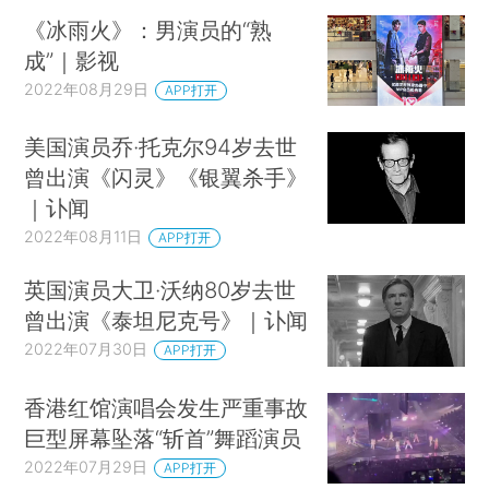
《冰雨火》：男演员的“熟
成”｜影视
2022年08月29日
APP打开
美国演员乔·托克尔94岁去世
曾出演《闪灵》《银翼杀手》
｜讣闻
2022年08月11日
APP打开
英国演员大卫·沃纳80岁去世
曾出演《泰坦尼克号》｜讣闻
2022年07月30日
APP打开
香港红馆演唱会发生严重事故
巨型屏幕坠落“斩首”舞蹈演员
2022年07月29日
APP打开