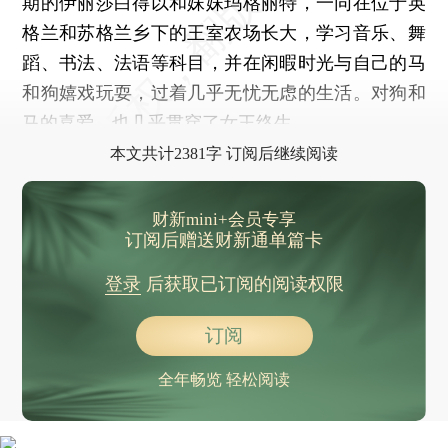
期的伊丽莎白得以和妹妹玛格丽特，一同在位于英
格兰和苏格兰乡下的王室农场长大，学习音乐、舞
蹈、书法、法语等科目，并在闲暇时光与自己的马
和狗嬉戏玩耍，过着几乎无忧无虑的生活。对狗和
马的喜爱，也几乎贯穿了女王终生。
本文共计2381字 订阅后继续阅读
财新mini+会员专享
订阅后赠送财新通单篇卡
登录
后获取已订阅的阅读权限
订阅
全年畅览 轻松阅读