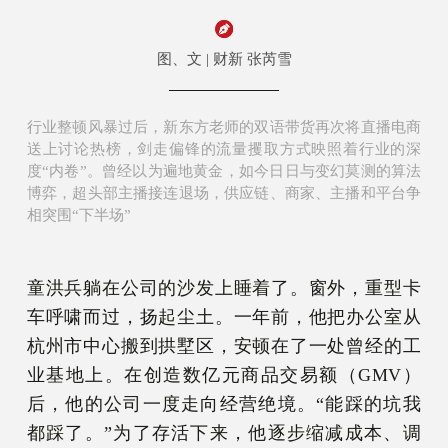
图、文 | 财新 张芮雪
行业整顿风暴过后，新东方老师的双语带货再次将直播电商
送上讨论热榜，剑走偏锋的流量攫取方式映照着行业的深
度“内卷”。曾经以为遍地黄金，如今日日与变幻莫测的算法
博弈，超头部主播接连退场，供应链、商家、主播和平台争
相突围“下半场”
童洪兵躺在公司的沙发上睡着了。窗外，重型卡
车呼啸而过，扬起尘土。一年前，他把办公室从
杭州市中心搬到拱墅区，安顿在了一处曾经的工
业基地上。在创造数亿元商品交易额（GMV）
后，他的公司一度走向经营绝境。“能踩的坑我
都踩了。”为了存活下来，他逐步缩减成本、调