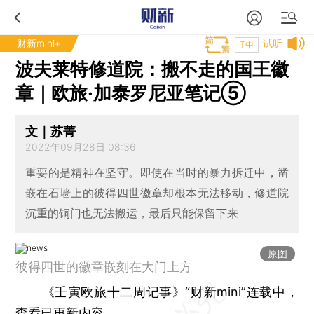
财新mini+
试听
T中
波夫莱特修道院：搬不走的国王徽
章｜欧旅·加泰罗尼亚笔记⑤
文｜苏菁
2022年09月28日 08:36
重要的是精神在坚守。即使在当时的暴力拆迁中，凿
嵌在石墙上的彼得四世徽章却根本无法移动，修道院
沉重的铜门也无法搬运，最后只能保留下来
原图
彼得四世的徽章嵌刻在大门上方
《壬寅欧旅十二周记事》“财新mini”连载中，
查看
已更新内容