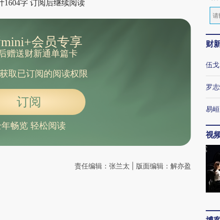
1604字 订阅后继续阅读
mini+会员专享
财
后赠送财新通单篇卡
伍戈
获取已订阅的阅读权限
罗志
订阅
易峘
全年畅览 轻松阅读
视
责任编辑：张兰太 | 版面编辑：解亦盈