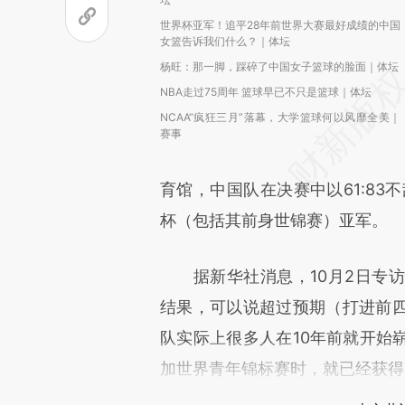
世界杯亚军！追平28年前世界大赛最好成绩的中国
女篮告诉我们什么？｜体坛
杨旺：那一脚，踩碎了中国女子篮球的脸面｜体坛
NBA走过75周年 篮球早已不只是篮球｜体坛
NCAA“疯狂三月”落幕，大学篮球何以风靡全美｜
赛事
育馆，中国队在决赛中以61:83
杯（包括其前身世锦赛）亚军。
据新华社消息，10月2日专访
结果，可以说超过预期（打进前
队实际上很多人在10年前就开始
加世界青年锦标赛时，就已经获得