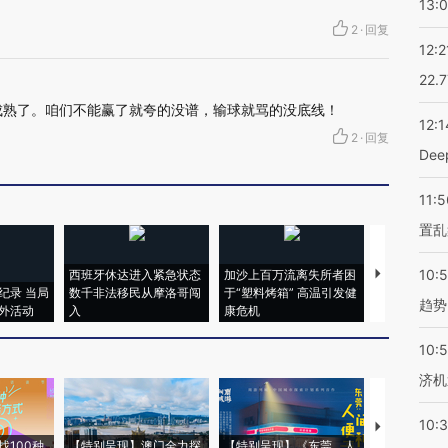
13:
2
·
回复
12:2
22.
成熟了。咱们不能赢了就夸的没谱，输球就骂的没底线！
12:1
2
·
回复
De
11:5
置乱
10:
西班牙休达进入紧急状态
加沙上百万流离失所者困
马航飞行员
纪录 当局
数千非法移民从摩洛哥闯
于“塑料烤箱” 高温引发健
粒摇头丸 尿
趋势
外活动
入
康危机
毒品
10:
济机
10:
【推广】走
找100种
【特别呈现】澳门全力探
【特别呈现】《东莞，人
会，让数智科