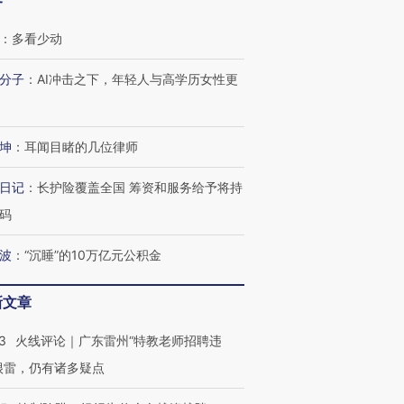
客
：
多看少动
分子
：
AI冲击之下，年轻人与高学历女性更
坤
：
耳闻目睹的几位律师
日记
：
长护险覆盖全国 筹资和服务给予将持
码
波
：
“沉睡”的10万亿元公积金
新文章
3
火线评论｜广东雷州“特教老师招聘违
很雷，仍有诸多疑点