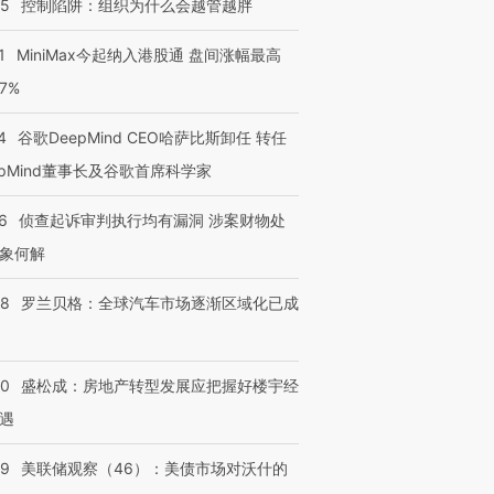
05
控制陷阱：组织为什么会越管越胖
1
MiniMax今起纳入港股通 盘间涨幅最高
77%
4
谷歌DeepMind CEO哈萨比斯卸任 转任
epMind董事长及谷歌首席科学家
6
侦查起诉审判执行均有漏洞 涉案财物处
象何解
58
罗兰贝格：全球汽车市场逐渐区域化已成
跨国走私7万
视线｜HY
检体内含3种
泽连斯基密集出访美英 索
秘鲁纳斯卡观光飞机坠毁
术：是什
要防空导弹“救急”
13人遇难
心“花钱找
50
盛松成：房地产转型发展应把握好楼宇经
遇
39
美联储观察（46）：美债市场对沃什的
进第四届链博
【商旅对话】华住集团
技“链”接产
【特别呈现】寻找100种
CFO：不靠规模取胜，华
【特别呈