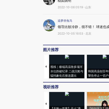
稳如姚明
2022-10-06 05:19 · 山东
追梦赤兔马
领导比较冷静，很不错！ 球迷也
2022-10-05 16:03 · 北京
图片推荐
视线｜极端高温致多瑙河
水位跌破纪录 二战沉船与
韩国高温创百年
猛犸象化石接连露出
警告停止一切户
视听推荐
【不唯一答案】不止“养
【特别呈现】寻