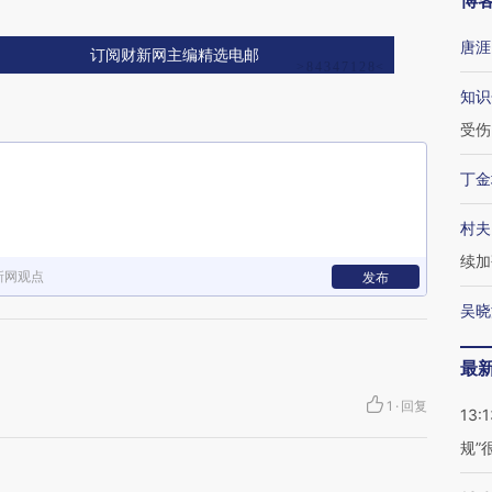
博
唐涯
订阅财新网主编精选电邮
知识
受伤
丁金
村夫
续加
新网观点
发布
吴晓
最
1
·
回复
13:1
规”