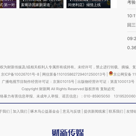
考验
式·第一对
索葡语国家新渠道
间便利店》倾情上线
业
10:1
回三
09:
0.3
权为财新传媒及/或相关权利人专属所有或持有。未经许可，禁止进行转载、摘编、
京ICP备10026701号-8
|
网信算备110105862729401250013号
|
京公网安备 11
广播电视节目制作经营许可证：京第01015号
|
出版物经营许可证：第直100013号
Copyright 财新网 All Rights Reserved 版权所有 复制必究
害信息举报、未成年人举报、谣言信息）：010-85905050 13195200605 举报邮
于我们
|
加入我们
|
啄木鸟公益基金会
|
意见与反馈
|
提供新闻线索
|
联系我们
|
友情