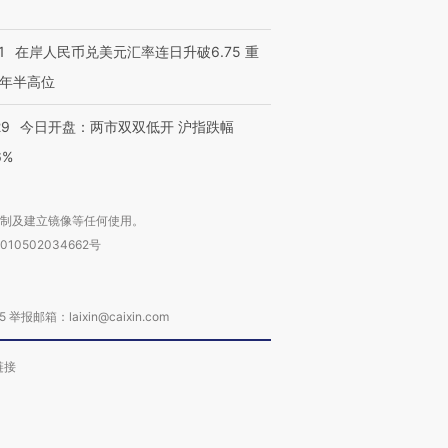
有意思的生活方式·第三对
住三大增长引擎是什么？
有意思的
1
在岸人民币兑美元汇率连日升破6.75 重
年半高位
29
今日开盘：两市双双低开 沪指跌幅
6%
复制及建立镜像等任何使用。
010502034662号
箱：laixin@caixin.com
链接