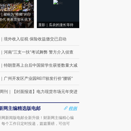
｜被称为“蟑螂”的印
世代 将教育部长拱下
显影｜瓜农的漫长等待
｜
境外收入征税 保险收益缴交已启动
｜
河南“三支一扶”考试舞弊 警方介入侦查
｜
特朗普再上台后中国留学生获签数量大减
｜
广州开发区产业园REIT较发行价“腰斩”
周刊
｜
【封面报道】电力现货市场元年突进
新网主编精选版电邮
样例
新网新闻版电邮全新升级！财新网主编精心编
，每个工作日定时投递，篇篇重磅，可信可
。