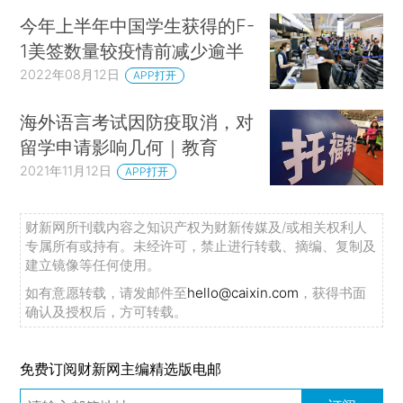
今年上半年中国学生获得的F-
1美签数量较疫情前减少逾半
2022年08月12日
APP打开
海外语言考试因防疫取消，对
留学申请影响几何｜教育
2021年11月12日
APP打开
财新网所刊载内容之知识产权为财新传媒及/或相关权利人
专属所有或持有。未经许可，禁止进行转载、摘编、复制及
建立镜像等任何使用。
如有意愿转载，请发邮件至
hello@caixin.com
，获得书面
确认及授权后，方可转载。
免费订阅财新网主编精选版电邮