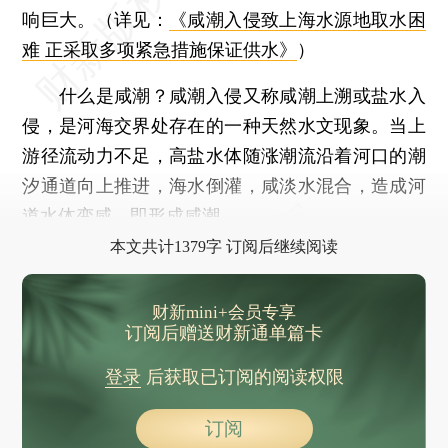
响巨大。（详见：
《咸潮入侵致上海水源地取水困
难 正采取多项紧急措施保证供水》
）
什么是咸潮？咸潮入侵又称咸潮上溯或盐水入
侵，是河海交界处存在的一种天然水文现象。当上
游径流动力不足，高盐水体随涨潮流沿着河口的潮
汐通道向上推进，海水倒灌，咸淡水混合，造成河
道水体变咸，即形成咸潮。
本文共计1379字 订阅后继续阅读
财新mini+会员专享
订阅后赠送财新通单篇卡
登录
后获取已订阅的阅读权限
订阅