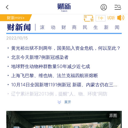
财新mini+
试听
T中
滚动财商民生新闻
2022/10/15
黄光裕出狱不到两年，国美陷入资金危机，何以至此？
北京今天新增7例新冠感染者
地球野生动物种群数量50年减少近七成
上海飞巴黎、维也纳、法兰克福四航班熔断
10月14日全国新增1191例新冠 新疆、内蒙古仍在三位数
辽宁累计新冠2013例，提醒“人、物、环境”同防
展开
10月14日北京新增本土14+3，上海4+38例
原图