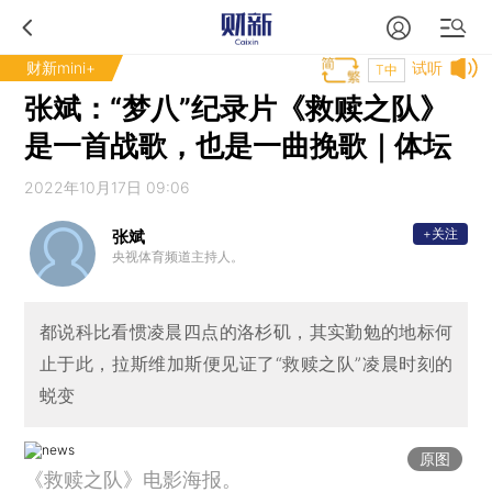
财新mini+
试听
T中
张斌：“梦八”纪录片《救赎之队》
是一首战歌，也是一曲挽歌｜体坛
2022年10月17日 09:06
+关注
张斌
央视体育频道主持人。
都说科比看惯凌晨四点的洛杉矶，其实勤勉的地标何
止于此，拉斯维加斯便见证了“救赎之队”凌晨时刻的
蜕变
原图
《救赎之队》电影海报。