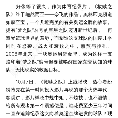
好像等了很久，作为体育纪录片，《救赎之
队》终于翩然而至——奈飞的作品，奥林匹克频道
如获至宝，一个几近完美的有关奥运金牌的故事。
拥有“梦之队”名号的巨星之队迈进新世纪后，一再
遭受篮球世界的羞辱，而塑造这支球队的国度几乎
同时在恐袭、战火和衰败之中，煎熬与挣扎。
2008年北京，一块奥运男篮金牌，成为这样一支
烙印着“梦之队”编号但要被唤醒国家荣誉认知的球
队，无比现实的救赎目标。
10月7日，《救赎之队》上线播映，热心者纷
纷抢先在第一时间投入影片再现的那个火热年代。
客观讲，影片样态中规中矩，不炫技，也不滥情，
给所有观者第一个震撼便是，谁花费至少三年时间
一直在追踪纪录这支向着奥运金牌进发的球队？现