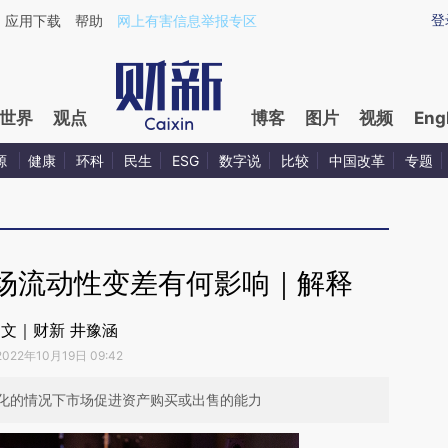
登
应用下载
帮助
网上有害信息举报专区
世界
观点
博客
图片
视频
Eng
源
健康
环科
民生
ESG
数字说
比较
中国改革
专题
场流动性变差有何影响｜解释
文｜财新 井豫涵
2022年10月19日 09:42
化的情况下市场促进资产购买或出售的能力