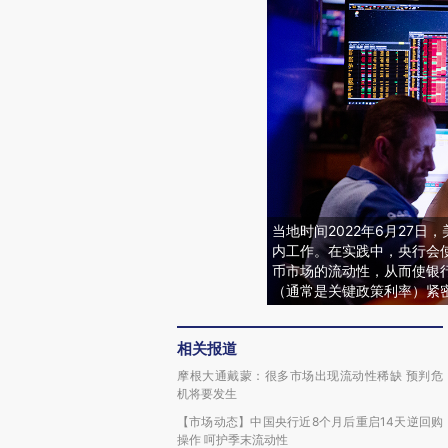
当地时间2022年6月27
内工作。在实践中，央行会
币市场的流动性，从而使银
（通常是关键政策利率）紧密结合
相关报道
摩根大通戴蒙：很多市场出现流动性稀缺 预判危
机将要发生
【市场动态】中国央行近8个月后重启14天逆回购
操作 呵护季末流动性