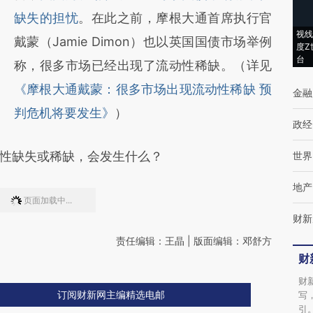
缺失的担忧
。在此之前，摩根大通首席执行官
视线
戴蒙（Jamie Dimon）也以英国国债市场举例
度Z
台
称，很多市场已经出现了流动性稀缺。（详见
《摩根大通戴蒙：很多市场出现流动性稀缺 预
金融
判危机将要发生》
）
政经
性缺失或稀缺，会发生什么？
世界
地产
页面加载中...
财新
责任编辑：王晶 | 版面编辑：邓舒方
财
#解释
+关注
财
写
引