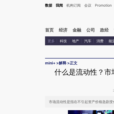
数据
我闻
机构订阅
会议
Promotion
首页
经济
金融
公司
政经
更多
科技
地产
汽车
消费
能
mini+
>
解释
>
正文
什么是流动性？市
市场流动性是指在不引起资产价格急剧变