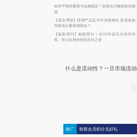
如何平衡控通胀与金融稳定？多国央行畅谈政策挑
战
【基金周报】指增产品近半年业绩领先 投资者如
何精选公募指增基金？
【财新周刊】财新周刊｜2022年诺贝尔经济学
奖：简洁实用的危机应对之道
什么是流动性？一旦市场流动
话题：
#人民银行
+关注