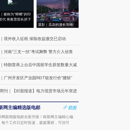
｜被称为“蟑螂”的印
世代 将教育部长拱下
显影｜瓜农的漫长等待
｜
境外收入征税 保险收益缴交已启动
｜
河南“三支一扶”考试舞弊 警方介入侦查
｜
特朗普再上台后中国留学生获签数量大减
｜
广州开发区产业园REIT较发行价“腰斩”
周刊
｜
【封面报道】电力现货市场元年突进
新网主编精选版电邮
样例
新网新闻版电邮全新升级！财新网主编精心编
，每个工作日定时投递，篇篇重磅，可信可
。