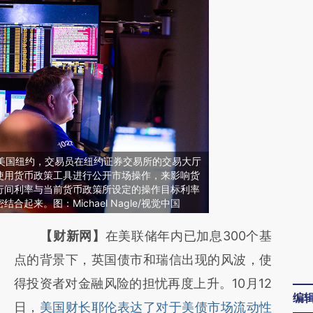
日，美国纽约，交易员在纽约证券交易所的交易大厅
使用货币政策工具进行公开市场操作，来影响货
行间利率与当前货币政策所设定的操作目标利率
起来。图：Michael Nagle/视觉中国
【财新网】
在美联储年内已加息300个基
点的背景下，英国债市和瑞信出现的风波，使
得投资者对金融风险的担忧再度上升。10月12
编
日，
美国财长耶伦表达了对于美债市场流动性