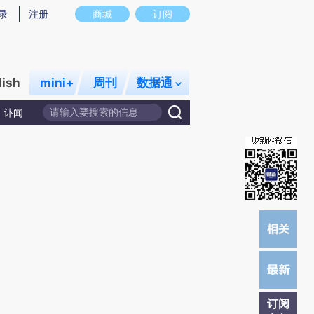
录
注册
商城
订阅
lish
mini+
周刊
数据通
讣闻
订阅