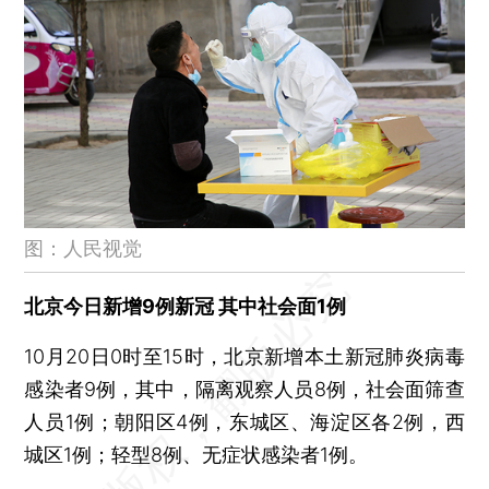
10月19日全国新增807例新冠 新疆仍在三位数
北京10月19日新增18例 均为隔离观察人员
19日上海新增10例新冠 8例与外省来返沪关联
港交所将修订上市规则 支持无收益科技企业在港IPO
建筑企业频频拿地 独立开拓房地产业务
阿里系企业致远航运斥资近50亿元买船 海运版图不断扩大
宝马豪掷100亿扩建动力电池中心，大众170亿投资建公司
图：人民视觉
沙钢拟160亿元从复星手中接盘南钢 已支付80亿元诚意金
供需持续偏紧 欧美柴油价格走高
北京今日新增9例新冠 其中社会面1例
欧盟对能源市场加大行政干预 政府担保可作衍生品抵押
10月20日0时至15时，北京新增本土新冠肺炎病毒
英特尔旗下Mobileye确定IPO定价区间 估值大幅缩水
感染者9例，其中，隔离观察人员8例，社会面筛查
拜登开启新计划防御生物威胁 美国向乌干达提供埃博拉药物
人员1例；朝阳区4例，东城区、海淀区各2例，西
城区1例；轻型8例、无症状感染者1例。