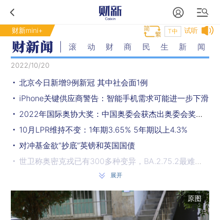
财新mini+
试听
T中
滚动财商民生新闻
2022/10/20
北京今日新增9例新冠 其中社会面1例
iPhone关键供应商警告：智能手机需求可能进一步下滑
2022年国际奥协大奖：中国奥委会获杰出奥委会奖，谷爱凌获最佳女运动员奖
10月LPR维持不变：1年期3.65% 5年期以上4.3%
对冲基金欲“抄底”英镑和英国国债
世卫称奥密克戎已有300多种变异，BA.2.75.2最难以捉摸
展开
9月快递龙头业绩出炉 行业呈“后价格战”竞争新局面
税负恐将提高 令伦敦金融业警觉
原图
香港现“人才荒”，要抢人才