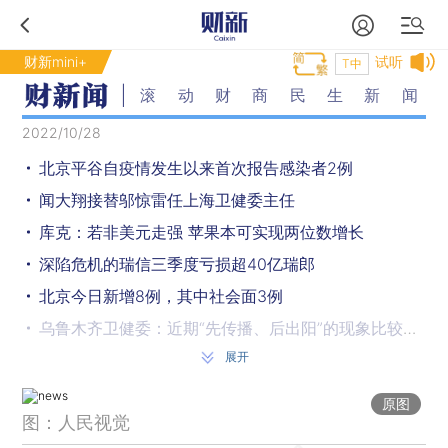
财新mini+
试听
T中
滚动财商民生新闻
2022/10/28
北京平谷自疫情发生以来首次报告感染者2例
闻大翔接替邬惊雷任上海卫健委主任
库克：若非美元走强 苹果本可实现两位数增长
深陷危机的瑞信三季度亏损超40亿瑞郎
北京今日新增8例，其中社会面3例
乌鲁木齐卫健委：近期“先传播、后出阳”的现象比较普遍
展开
国企央企运行情况如何？9月最新数据来了
青海西宁：社会面检出阳性数量逐日减少，将逐步放开区域管控
原图
图：人民视觉
2023国考招录继续向应届生倾斜 税务系统是扩招大户