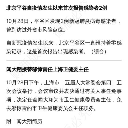
高德进军自营网约车，“火箭出行”在北京上线
北京平谷自疫情发生以来首次报告感染者2例
中石油、中海油前三季度利润均已超越2021年全年
10月27日全国新增1337例新冠 福建等6省仍在三位数
10月28日，平谷区发现2例新冠肺炎病毒感染者，
曾到访过外省市风险点位。
北京10月27日新增9例新冠 其中社会面2例
上海昨日新增本土无症状感染者11例
自新冠疫情发生以来，北京平谷区一直维持着零感
刘元春：消费疲软仍是核心问题 宏观政策应有针对性地改善预期
染记录，这是首次报告出现感染者。（综合）
9月消费品出口增速放缓 预期转弱
Meta三季度净利润砍半 未来招聘将大幅放缓
闻大翔接替邬惊雷任上海卫健委主任
10月28日下午，上海市十五届人大常委会第四十五
次会议举行，会议审议并表决通过有关人事任免事
项，决定任命闻大翔为市卫生健康委员会主任，免
去邬惊雷的市卫生健康委员会主任职务。
附：闻大翔简历