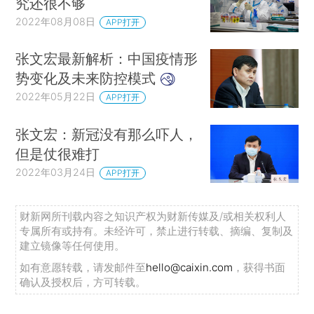
究还很不够
2022年08月08日
APP打开
张文宏最新解析：中国疫情形
势变化及未来防控模式
2022年05月22日
APP打开
张文宏：新冠没有那么吓人，
但是仗很难打
2022年03月24日
APP打开
财新网所刊载内容之知识产权为财新传媒及/或相关权利人
专属所有或持有。未经许可，禁止进行转载、摘编、复制及
建立镜像等任何使用。
如有意愿转载，请发邮件至
hello@caixin.com
，获得书面
确认及授权后，方可转载。