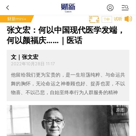
财新mini+
试听
T中
张文宏：何以中国现代医学发端，
何以颜福庆……｜医话
文｜张文宏
2022年10月28日 11:17
他留给我们更为宝贵的，是一生坦荡纯粹、与命运共
舞的胸怀，无论命运之神眷顾也好、捉弄也罢，不以
物喜、不以己悲，自始至终奉行为人群服务的精神
原图