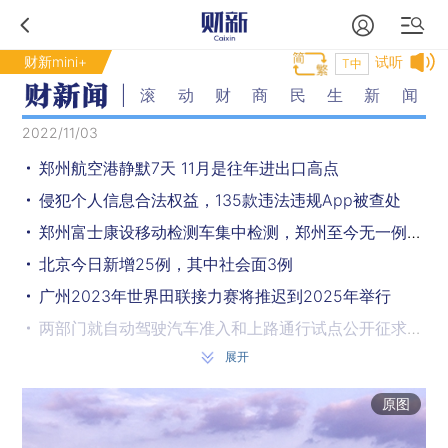
财新mini+
试听
T中
滚动财商民生新闻
2022/11/03
郑州航空港静默7天 11月是往年进出口高点
侵犯个人信息合法权益，135款违法违规App被查处
郑州富士康设移动检测车集中检测，郑州至今无一例重症
北京今日新增25例，其中社会面3例
广州2023年世界田联接力赛将推迟到2025年举行
两部门就自动驾驶汽车准入和上路通行试点公开征求意见
展开
财政部：2021年地方政府专项债券发行额4.92万亿元
天津：11月5日全市核酸检测
原图
广州11月2日新增373例新冠有所反弹 已连续六日新增破百