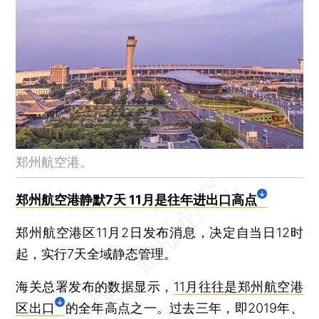
贵阳等地实行“愿检尽检”，自费核酸检测
呼和浩特本轮疫情仍有近3000人感染 外地（国）旅客近8000人滞留待转
11月2日全国新增3200例新冠 内蒙古等9省仍在三位数
北京11月2日新增31例新冠 其中社会面5例
11月2日上海新增3例新冠 均在隔离管控中发现
30省份前三季度成绩单出炉 地区分化明显
华润有巢租赁住房REITs获批 长租公寓积极“纳保”
郑州航空港。
恒大向盛京银行借款325亿元未偿还 法院下达执行通知
“双十一”遇疫情封控 29省份网点快递暂停派送
郑州航空港静默7天 11月是往年进出口高点
微信个人收款码不再支持信用卡收款 用经营码收费有何变化
郑州航空港区11月2日发布消息，决定自当日12时
美联储再加息75个基点 鲍威尔纠结心态让市场经历过山车
起，实行7天全域静态管理。
海关总署发布的数据显示，
11月往往是郑州航空港
区出口
的全年高点之一。过去三年，即2019年、