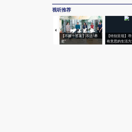
视听推荐
【不唯一答案】不止“养
【特别呈现】寻
老”
有意思的生活方