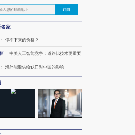
订阅
新名家
：
停不下来的价格？
恒
：
中美人工智能竞争：道路比技术更重要
：
海外能源供给缺口对中国的影响
频