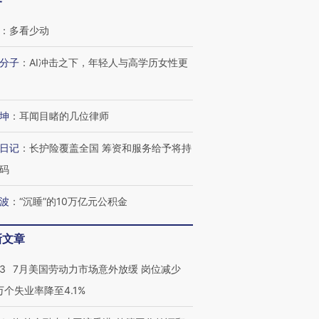
客
：
多看少动
分子
：
AI冲击之下，年轻人与高学历女性更
坤
：
耳闻目睹的几位律师
日记
：
长护险覆盖全国 筹资和服务给予将持
码
波
：
“沉睡”的10万亿元公积金
新文章
43
7月美国劳动力市场意外放缓 岗位减少
跨国走私7万
视线｜被称为“蟑螂”的印
视线｜“入侵”还是“人道危
3万个失业率降至4.1%
检体内含3种
度Z世代 用街头抗争将教
机”？难民潮撕裂西班牙
秘鲁纳斯
育部长拱下台
飞地休达
13人遇难