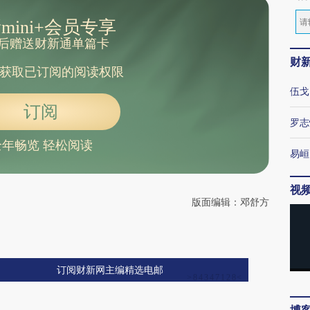
mini+会员专享
后赠送财新通单篇卡
财
获取已订阅的阅读权限
伍戈
订阅
罗志
全年畅览 轻松阅读
易峘
视
版面编辑：邓舒方
订阅财新网主编精选电邮