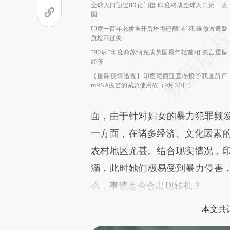
全球人口迈过80亿门槛 印度将成全球人口第一大
国
印度一百年老桥重开后垮塌已酿141死 维修方遭疑
质检不过关
“80后”印度裔苏纳克成英国最年轻首相 矢言重振
经济
【国际疫情透视】印度尼西亚宣布授予我国所产
mRNA疫苗的紧急使用权（9月30日）
面，由于针对妇女的暴力犯罪频发
一方面，在诸多经济、文化因素
农村地区尤甚。结合现实情况，
溺，此时她们极易受到暴力侵害，
么，事情是否会出现转机？
本文共计