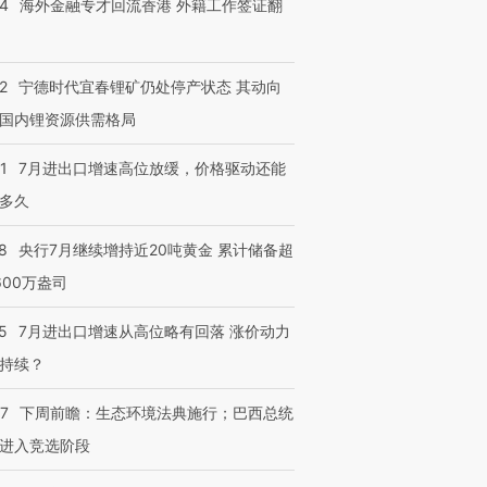
14
海外金融专才回流香港 外籍工作签证翻
2
宁德时代宜春锂矿仍处停产状态 其动向
进第四届链博
【商旅对话】华住集团
国内锂资源供需格局
技“链”接产
【特别呈现】寻找100种
CFO：不靠规模取胜，华
【特别呈
有意思的生活方式·第三对
住三大增长引擎是什么？
有意思的
1
7月进出口增速高位放缓，价格驱动还能
多久
8
央行7月继续增持近20吨黄金 累计储备超
600万盎司
5
7月进出口增速从高位略有回落 涨价动力
持续？
07
下周前瞻：生态环境法典施行；巴西总统
进入竞选阶段