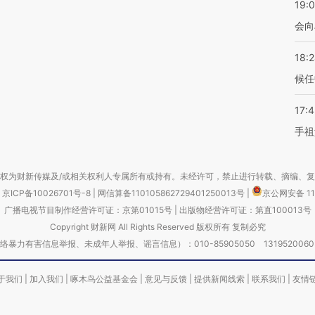
19:0
会向
18:
候任
17:
手祖
权为财新传媒及/或相关权利人专属所有或持有。未经许可，禁止进行转载、摘编、
京ICP备10026701号-8
|
网信算备110105862729401250013号
|
京公网安备 11
广播电视节目制作经营许可证：京第01015号
|
出版物经营许可证：第直100013号
Copyright 财新网 All Rights Reserved 版权所有 复制必究
害信息举报、未成年人举报、谣言信息）：010-85905050 13195200605 举报邮
于我们
|
加入我们
|
啄木鸟公益基金会
|
意见与反馈
|
提供新闻线索
|
联系我们
|
友情