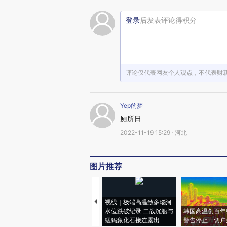
登录
后发表评论得积分
评论仅代表网友个人观点，不代表财
Yep的梦
厕所日
2022-11-19 15:29 · 河北
图片推荐
视线｜极端高温致多瑙河
水位跌破纪录 二战沉船与
韩国高温创百年
猛犸象化石接连露出
警告停止一切户