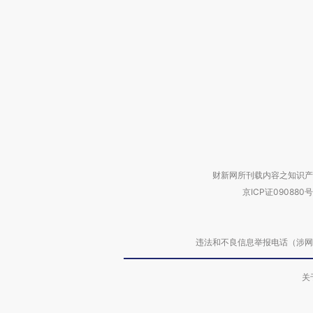
财新网所刊载内容之知识产
京ICP证090880号
违法和不良信息举报电话（涉网络暴力有
关