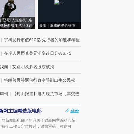
侵”还是“人道危机” 难
撕裂西班牙飞地休达
显影｜瓜农的漫长等待
｜
宇树发行市值610亿 先行者的加速和考验
｜
在岸人民币兑美元汇率连日升破6.75
我闻
｜
艾路明及多名股东被拘
｜
特朗普再签两份行政令限制出生公民权
周刊
｜
【封面报道】电力现货市场元年突进
新网主编精选版电邮
样例
新网新闻版电邮全新升级！财新网主编精心编
，每个工作日定时投递，篇篇重磅，可信可
。