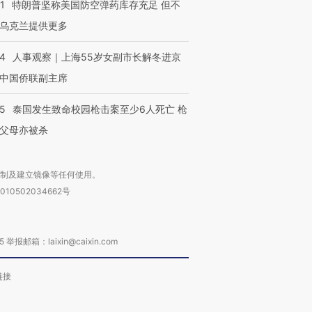
1
特朗普坚称美国防空弹药库存充足 但不
乌克兰提供更多
24
人事观察｜上海55岁女副市长解冬进京
中国侨联副主席
45
泰国发生致命校园枪击案至少6人死亡 枪
父母亦被杀
复制及建立镜像等任何使用。
010502034662号
箱：laixin@caixin.com
链接