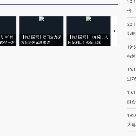
20:
倍
20:1
【推广】走
影响
找100种
【特别呈现】澳门全力探
【特别呈现】《东莞，人
会，让数智科
式·第一对
索葡语国家新渠道
间便利店》倾情上线
业
19:5
持续
19:1
过7
19:1
能否
19:
大选