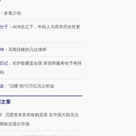
客
：
多看少动
分子
：
AI冲击之下，年轻人与高学历女性更
坤
：
耳闻目睹的几位律师
日记
：
长护险覆盖全国 筹资和服务给予将持
码
波
：
“沉睡”的10万亿元公积金
新文章
跨国走私7万
视线｜HYROX的吸金
视线｜被
6
贝恩资本宣布收购贡茶 在中国大陆无法
检体内含3种
术：是什么让中产们甘
泽连斯基密集出访美英 索
度Z世代
心“花钱找虐”？
要防空导弹“救急”
育部长拱
商标后退出市场