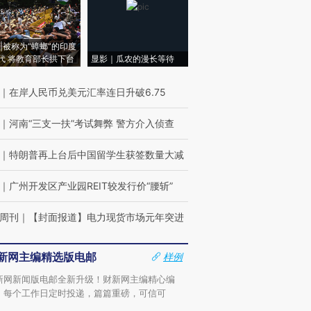
|被称为“蟑螂”的印度
代 将教育部长拱下台
显影｜瓜农的漫长等待
｜
在岸人民币兑美元汇率连日升破6.75
｜
河南“三支一扶”考试舞弊 警方介入侦查
｜
特朗普再上台后中国留学生获签数量大减
｜
广州开发区产业园REIT较发行价“腰斩”
周刊
｜
【封面报道】电力现货市场元年突进
新网主编精选版电邮
样例
新网新闻版电邮全新升级！财新网主编精心编
，每个工作日定时投递，篇篇重磅，可信可
。