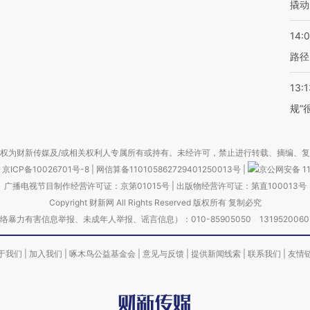
撬动
14:0
路径
13:1
规”
权为财新传媒及/或相关权利人专属所有或持有。未经许可，禁止进行转载、摘编、
京ICP备10026701号-8
|
网信算备110105862729401250013号
|
京公网安备 11
广播电视节目制作经营许可证：京第01015号
|
出版物经营许可证：第直100013号
Copyright 财新网 All Rights Reserved 版权所有 复制必究
害信息举报、未成年人举报、谣言信息）：010-85905050 13195200605 举报邮
于我们
|
加入我们
|
啄木鸟公益基金会
|
意见与反馈
|
提供新闻线索
|
联系我们
|
友情