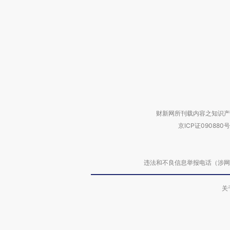
财新网所刊载内容之知识产
京ICP证090880号
违法和不良信息举报电话（涉网络暴力有
关