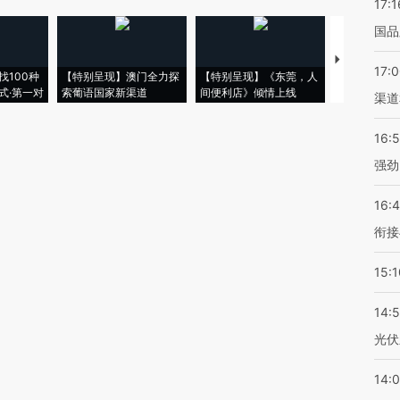
17:1
国品
【推广】走
17:
找100种
【特别呈现】澳门全力探
【特别呈现】《东莞，人
会，让数智科
式·第一对
索葡语国家新渠道
间便利店》倾情上线
业
渠道
16:
强劲
16:
衔接
15:1
14:
光伏
14: