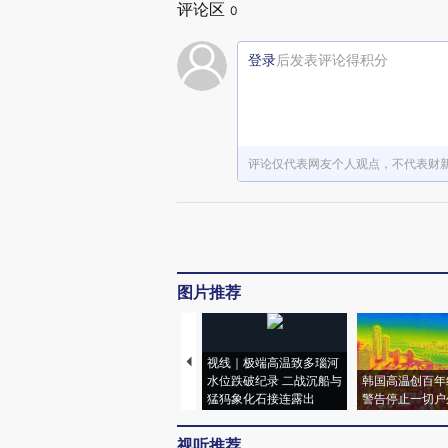
评论区
0
登录
后发表评论得积分
评论仅代表网友个人观点，不代表财
图片推荐
视线｜极端高温致多瑙河
水位跌破纪录 二战沉船与
韩国高温创百年
猛犸象化石接连露出
警告停止一切户
视听推荐