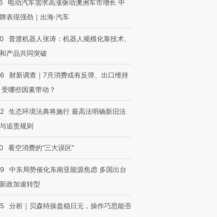
6
电动汽车需求高涨驱动澳洲车市增长 中
牌表现强劲｜出海·汽车
进第四届链博
【商旅对话】华住集团
00
普渡机器人张涛：机器人规模化靠技术、
技“链”接产
【特别呈现】寻找100种
CFO：不靠规模取胜，华
【特别呈
有意思的生活方式·第三对
住三大增长引擎是什么？
有意思的
和产品共同突破
56
财新调查｜7月消费或有反弹、出口维持
 受哪些因素带动？
42
生态环境法典将施行 最高法明确新旧法
与追责规则
0
看空消费的“三大误区”
59
中东局势催化东南亚能源焦虑 多国出台
新政加速转型
05
分析｜贝森特操盘稳日元，操作巧思能否