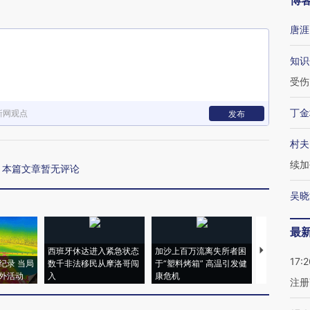
博
唐涯
知识
受伤
丁金
新网观点
发布
村夫
续加
本篇文章暂无评论
吴晓
最
西班牙休达进入紧急状态
加沙上百万流离失所者困
马航飞行员
17:2
纪录 当局
数千非法移民从摩洛哥闯
于“塑料烤箱” 高温引发健
粒摇头丸 尿
外活动
入
康危机
毒品
注册