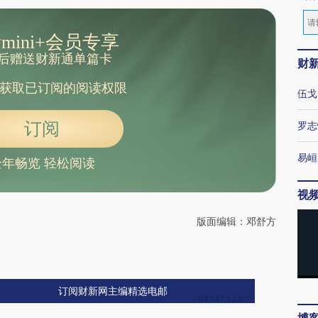
mini+会员专享
后赠送财新通单篇卡
财
获取已订阅的阅读权限
伍戈
订阅
罗志
易峘
全年畅览 轻松阅读
视
版面编辑：邓舒方
订阅财新网主编精选电邮