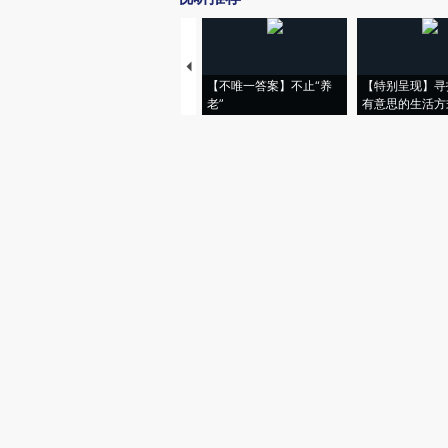
【不唯一答案】不止“养
【特别呈现】寻
老”
有意思的生活方