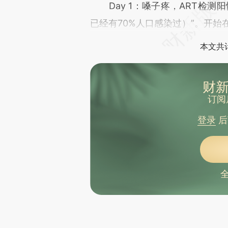
Day 1：嗓子疼，ART检测
已经有70%人口感染过）”。开
本文共计
财新
订阅
登录
后