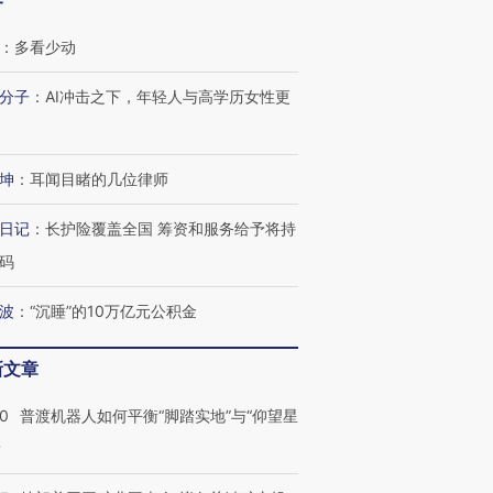
客
：
多看少动
分子
：
AI冲击之下，年轻人与高学历女性更
坤
：
耳闻目睹的几位律师
日记
：
长护险覆盖全国 筹资和服务给予将持
码
波
：
“沉睡”的10万亿元公积金
新文章
00
普渡机器人如何平衡“脚踏实地”与“仰望星
？