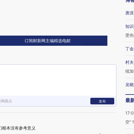
博
唐涯
知识
受伤
订阅财新网主编精选电邮
丁金
村夫
续加
吴晓
最
新网观点
发布
17:
空”
我们根本没有参考意义