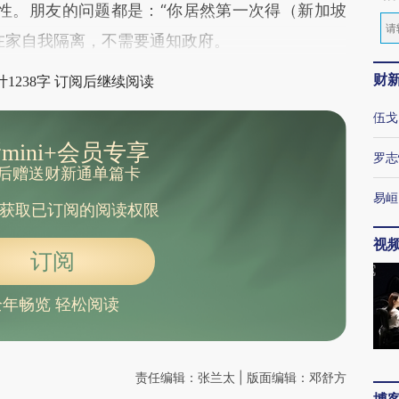
阳性。朋友的问题都是：“你居然第一次得（新加坡
始在家自我隔离，不需要通知政府。
财
1238字 订阅后继续阅读
伍戈
mini+会员专享
罗志
后赠送财新通单篇卡
易峘
获取已订阅的阅读权限
视
订阅
全年畅览 轻松阅读
责任编辑：张兰太 | 版面编辑：邓舒方