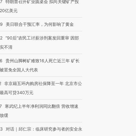
57
特朗普召开矿业圆桌会 拟向关键矿产投
20亿美元
09
美日联合干预汇率，为何影响了黄金
32
“90后”农民工讨薪涉刑案发回重审 因部
实不清
36
贵州山脚树矿难致16人死亡近三年 矿长
被罢免全国人大代表
2
非京籍五环内购房社保降至一年 北京市公
最高可贷340万元
7
寒武纪上半年净利润同比翻倍 营收增速
放缓
53
对话｜邱仁宗：临床研究参与者的安全永