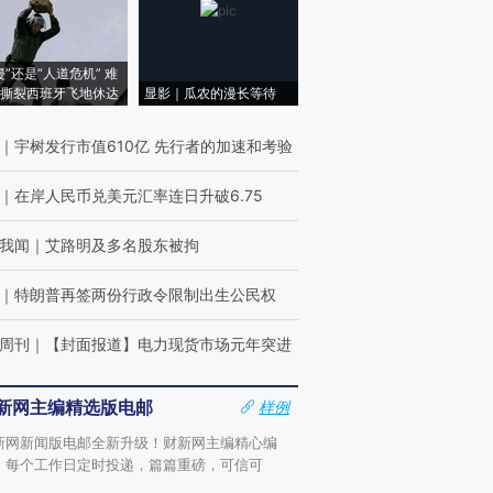
侵”还是“人道危机” 难
撕裂西班牙飞地休达
显影｜瓜农的漫长等待
｜
宇树发行市值610亿 先行者的加速和考验
｜
在岸人民币兑美元汇率连日升破6.75
我闻
｜
艾路明及多名股东被拘
｜
特朗普再签两份行政令限制出生公民权
周刊
｜
【封面报道】电力现货市场元年突进
新网主编精选版电邮
样例
新网新闻版电邮全新升级！财新网主编精心编
，每个工作日定时投递，篇篇重磅，可信可
。