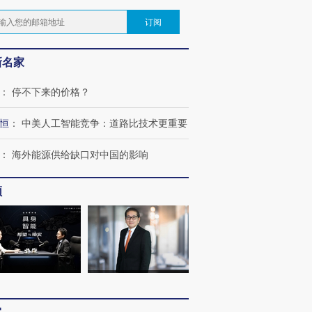
订阅
新名家
：
停不下来的价格？
恒
：
中美人工智能竞争：道路比技术更重要
：
海外能源供给缺口对中国的影响
频