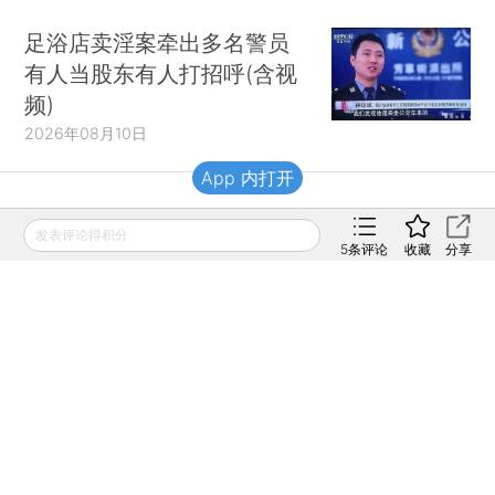
足浴店卖淫案牵出多名警员
有人当股东有人打招呼(含视
频)
2026年08月10日
App 内打开
财新移动
发表评论得积分
5
条评论
收藏
分享
财新
财新周刊
Caixin
登录
网页版
订阅电邮
|
|
Copyright 财新网 All Rights Reserved