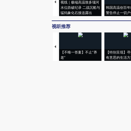
视线｜极端高温致多瑙河
水位跌破纪录 二战沉船与
韩国高温创百年
猛犸象化石接连露出
警告停止一切户
视听推荐
【不唯一答案】不止“养
【特别呈现】寻
老”
有意思的生活方