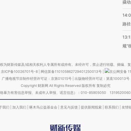
撬动
14:0
路径
13:1
规”
权为财新传媒及/或相关权利人专属所有或持有。未经许可，禁止进行转载、摘编、
京ICP备10026701号-8
|
网信算备110105862729401250013号
|
京公网安备 11
广播电视节目制作经营许可证：京第01015号
|
出版物经营许可证：第直100013号
Copyright 财新网 All Rights Reserved 版权所有 复制必究
害信息举报、未成年人举报、谣言信息）：010-85905050 13195200605 举报邮
于我们
|
加入我们
|
啄木鸟公益基金会
|
意见与反馈
|
提供新闻线索
|
联系我们
|
友情