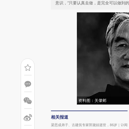
意识，“只要认真去做，是完全可以做到的
资料图：关肇邺
相关报道
梁思成弟子、古建筑专家郭黛姮逝世，86岁｜讣闻