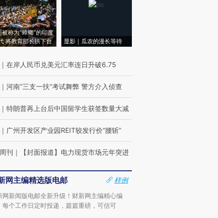
|被称为“蟑螂”的印度
代 将教育部长拱下台
显影｜瓜农的漫长等待
｜
在岸人民币兑美元汇率连日升破6.75
｜
河南“三支一扶”考试舞弊 警方介入侦查
｜
特朗普再上台后中国留学生获签数量大减
｜
广州开发区产业园REIT较发行价“腰斩”
周刊
｜
【封面报道】电力现货市场元年突进
新网主编精选版电邮
样例
新网新闻版电邮全新升级！财新网主编精心编
，每个工作日定时投递，篇篇重磅，可信可
。