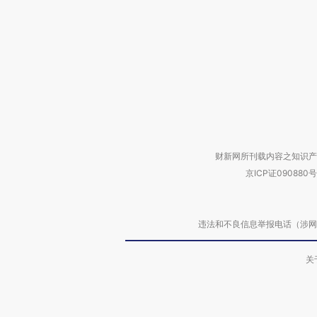
财新网所刊载内容之知识产
京ICP证090880号
违法和不良信息举报电话（涉网络暴力有
关