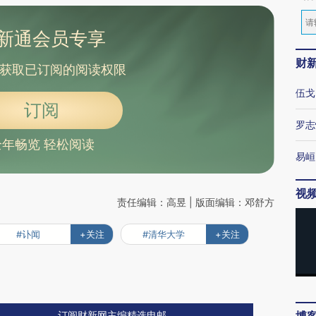
新通会员专享
财
获取已订阅的阅读权限
伍戈
订阅
罗志
全年畅览 轻松阅读
易峘
视
责任编辑：高昱 | 版面编辑：邓舒方
#讣闻
+关注
#清华大学
+关注
订阅财新网主编精选电邮