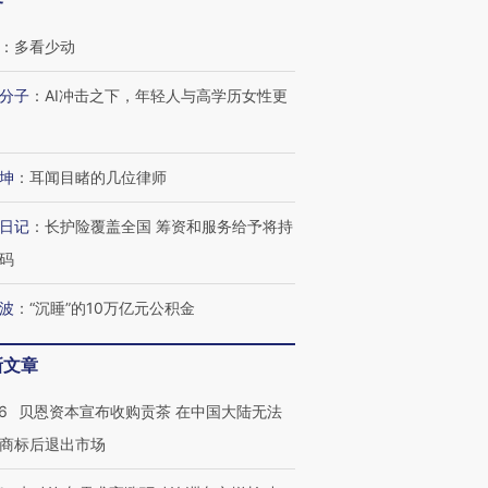
客
：
多看少动
分子
：
AI冲击之下，年轻人与高学历女性更
坤
：
耳闻目睹的几位律师
日记
：
长护险覆盖全国 筹资和服务给予将持
码
波
：
“沉睡”的10万亿元公积金
新文章
6
贝恩资本宣布收购贡茶 在中国大陆无法
商标后退出市场