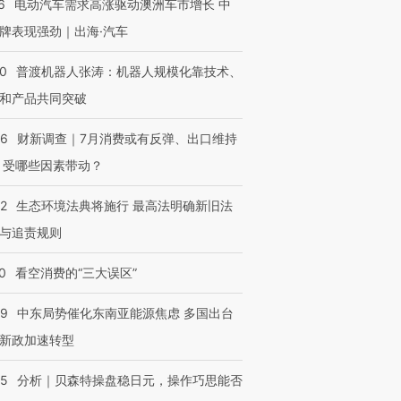
6
电动汽车需求高涨驱动澳洲车市增长 中
OX的吸金
马航飞行员跨国走私7万
视线｜被称为“蟑螂”的印
让中产们甘
粒摇头丸 尿检体内含3种
度Z世代 用街头抗争将教
秘鲁纳斯
牌表现强劲｜出海·汽车
”？
毒品
育部长拱下台
13人遇难
00
普渡机器人张涛：机器人规模化靠技术、
和产品共同突破
56
财新调查｜7月消费或有反弹、出口维持
进第四届链博
【商旅对话】华住集团
技“链”接产
【特别呈现】寻找100种
CFO：不靠规模取胜，华
【特别呈
 受哪些因素带动？
有意思的生活方式·第三对
住三大增长引擎是什么？
有意思的
42
生态环境法典将施行 最高法明确新旧法
与追责规则
0
看空消费的“三大误区”
59
中东局势催化东南亚能源焦虑 多国出台
新政加速转型
05
分析｜贝森特操盘稳日元，操作巧思能否