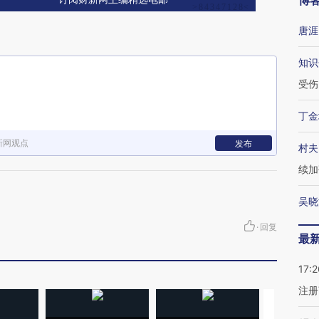
博
唐涯
知识
受伤
丁金
新网观点
发布
村夫
续加
吴晓
·
回复
最
17:2
注册