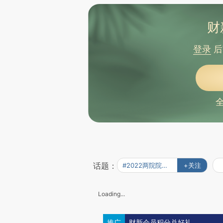
财
登录
后
话题：
#2022两院院士讣闻
+关注
Loading...
推广
财新会员积分兑好礼