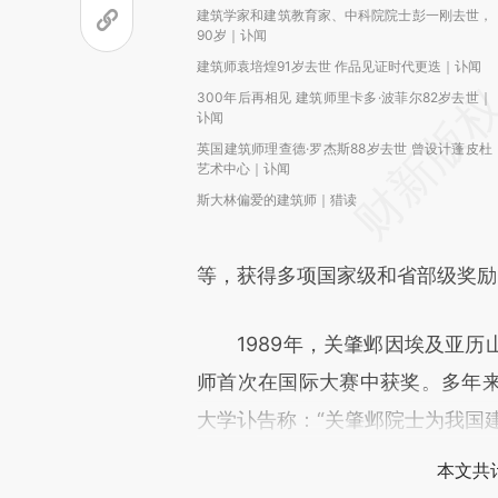
建筑学家和建筑教育家、中科院院士彭一刚去世，
90岁｜讣闻
建筑师袁培煌91岁去世 作品见证时代更迭｜讣闻
300年后再相见 建筑师里卡多·波菲尔82岁去世｜
讣闻
英国建筑师理查德·罗杰斯88岁去世 曾设计蓬皮杜
艺术中心｜讣闻
斯大林偏爱的建筑师｜猎读
等，获得多项国家级和省部级奖励
1989年，关肇邺因埃及亚历
师首次在国际大赛中获奖。多年
大学讣告称：“关肇邺院士为我国
本文共计