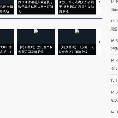
17:1
西班牙休达进入紧急状态
加沙上百万流离失所者困
视线｜HYR
纪录 当局
数千非法移民从摩洛哥闯
于“塑料烤箱” 高温引发健
术：是什么
国品
外活动
入
康危机
心“花钱找虐
17:
渠道
16:
【推广】走
找100种
【特别呈现】澳门全力探
【特别呈现】《东莞，人
会，让数智科
强劲
式·第一对
索葡语国家新渠道
间便利店》倾情上线
业
16:
衔接
15:1
14:
光伏
14: