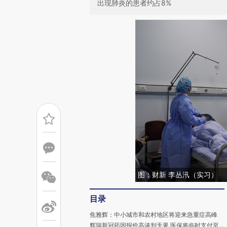
出现肺炎的患者约占8%
图：财新 李丛汛（实习）
目录
焦雅辉：中小城市和农村地区将迎来急重症高峰
辉瑞新冠药因报价高谈判无果 医保将临时支付至今年3月31日