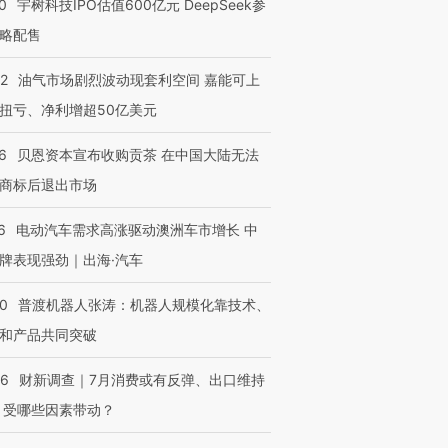
0
宇树科技IPO估值600亿元 DeepSeek参
略配售
OX的吸金
马航飞行员跨国走私7万
视线｜被称为“蟑螂”的印
22
油气市场剧烈波动现套利空间 嘉能可上
让中产们甘
粒摇头丸 尿检体内含3种
度Z世代 用街头抗争将教
秘鲁纳斯
”？
毒品
育部长拱下台
13人遇难
扭亏、净利增超50亿美元
6
贝恩资本宣布收购贡茶 在中国大陆无法
商标后退出市场
进第四届链博
【商旅对话】华住集团
6
电动汽车需求高涨驱动澳洲车市增长 中
技“链”接产
【特别呈现】寻找100种
CFO：不靠规模取胜，华
【特别呈
有意思的生活方式·第三对
住三大增长引擎是什么？
有意思的
牌表现强劲｜出海·汽车
00
普渡机器人张涛：机器人规模化靠技术、
和产品共同突破
56
财新调查｜7月消费或有反弹、出口维持
 受哪些因素带动？