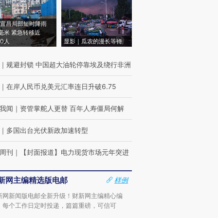
宜昌局部短时降雨
8毫米 紧急转移近
00人
显影｜瓜农的漫长等待
｜
规避封锁 中国超大油轮停靠埃及绕行非洲
｜
在岸人民币兑美元汇率连日升破6.75
我闻
｜
资管掌舵人更替 百年人寿僵局何解
｜
多国出台光伏新政加速转型
周刊
｜
【封面报道】电力现货市场元年突进
新网主编精选版电邮
样例
新网新闻版电邮全新升级！财新网主编精心编
，每个工作日定时投递，篇篇重磅，可信可
。