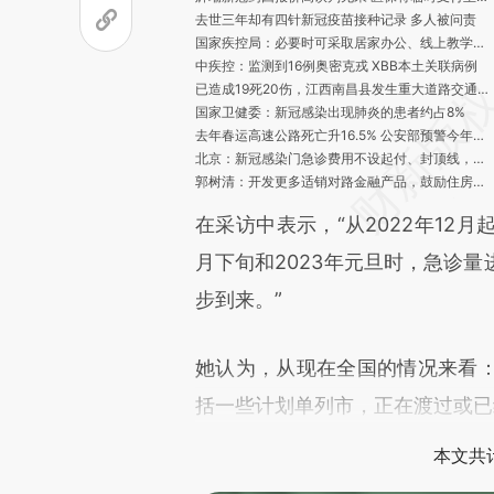
去世三年却有四针新冠疫苗接种记录 多人被问责
国家疾控局：必要时可采取居家办公、线上教学等紧急防控措施
中疾控：监测到16例奥密克戎 XBB本土关联病例
已造成19死20伤，江西南昌县发生重大道路交通事故
国家卫健委：新冠感染出现肺炎的患者约占8%
去年春运高速公路死亡升16.5% 公安部预警今年春运五大风险
北京：新冠感染门急诊费用不设起付、封顶线，90%报销
郭树清：开发更多适销对路金融产品，鼓励住房、汽车消费
国考笔试今日举行 近260万人报名创近十年之最
在采访中表示，“从2022年12
春运首日预计发送旅客3473.1万人次
月下旬和2023年元旦时，急诊
步到来。”
她认为，从现在全国的情况来看
括一些计划单列市，正在渡过或已
本文共计