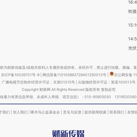
16:
衔接
15:1
14:
光伏
权为财新传媒及/或相关权利人专属所有或持有。未经许可，禁止进行转载、摘编、
京ICP备10026701号-8
|
网信算备110105862729401250013号
|
京公网安备 11
广播电视节目制作经营许可证：京第01015号
|
出版物经营许可证：第直100013号
Copyright 财新网 All Rights Reserved 版权所有 复制必究
害信息举报、未成年人举报、谣言信息）：010-85905050 13195200605 举报邮
于我们
|
加入我们
|
啄木鸟公益基金会
|
意见与反馈
|
提供新闻线索
|
联系我们
|
友情