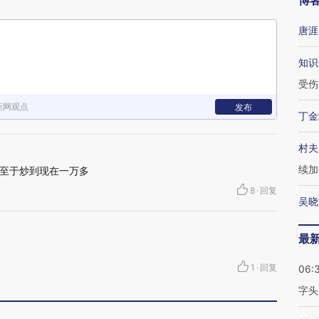
博
唐涯
知识
受伤
新网观点
发布
丁金
村夫
续加
至于炒到现在一万多
8
·
回复
吴晓
最
1
·
回复
06:
字头