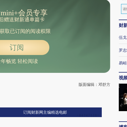
mini+会员专享
后赠送财新通单篇卡
财
获取已订阅的阅读权限
伍戈
订阅
罗志
全年畅览 轻松阅读
易峘
视
版面编辑：邓舒方
订阅财新网主编精选电邮