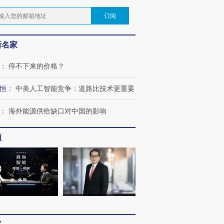
订阅
新名家
：
停不下来的价格？
恒
：
中美人工智能竞争：道路比技术更重要
：
海外能源供给缺口对中国的影响
频