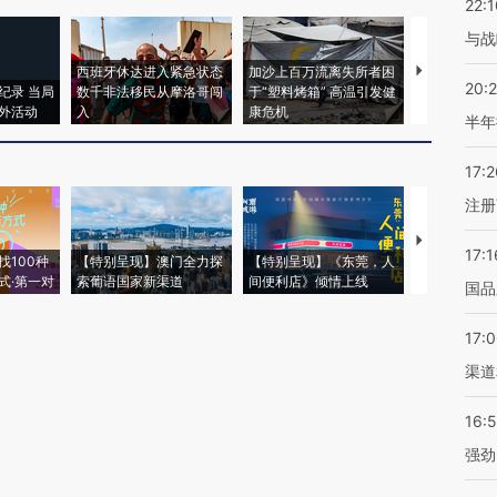
22:1
与战
西班牙休达进入紧急状态
加沙上百万流离失所者困
视线｜HYR
20:
纪录 当局
数千非法移民从摩洛哥闯
于“塑料烤箱” 高温引发健
术：是什么
外活动
入
康危机
心“花钱找虐
半年
17:2
注册
【推广】走
17:1
找100种
【特别呈现】澳门全力探
【特别呈现】《东莞，人
会，让数智科
式·第一对
索葡语国家新渠道
间便利店》倾情上线
业
国品
17:
渠道
16:
强劲