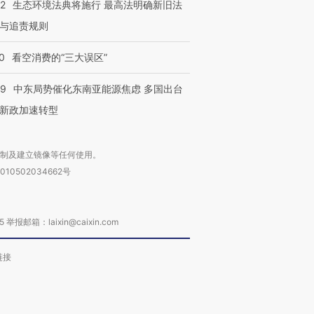
42
生态环境法典将施行 最高法明确新旧法
与追责规则
0
看空消费的“三大误区”
59
中东局势催化东南亚能源焦虑 多国出台
新政加速转型
复制及建立镜像等任何使用。
010502034662号
箱：laixin@caixin.com
链接