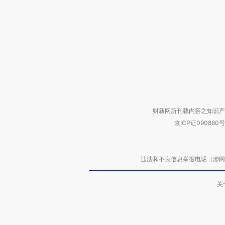
财新网所刊载内容之知识产
京ICP证090880号
违法和不良信息举报电话（涉网络暴力有
关