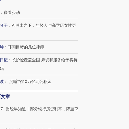
客
：
多看少动
分子
：
AI冲击之下，年轻人与高学历女性更
坤
：
耳闻目睹的几位律师
日记
：
长护险覆盖全国 筹资和服务给予将持
码
波
：
“沉睡”的10万亿元公积金
新文章
37
财经早知道｜部分银行房贷利率，降至“2