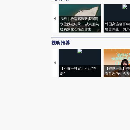
视线｜极端高温致多瑙河
水位跌破纪录 二战沉船与
韩国高温创百年
猛犸象化石接连露出
警告停止一切户
视听推荐
【不唯一答案】不止“养
【特别呈现】寻
老”
有意思的生活方