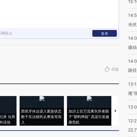
15:1
14:
光伏
新网观点
发布
14:
撬动
14:0
·
回复
路径
13:1
规”
13:
西班牙休达进入紧急状态
加沙上百万流离失所者困
马航飞行员
纪录 当局
数千非法移民从摩洛哥闯
于“塑料烤箱” 高温引发健
粒摇头丸 尿
12:2
外活动
入
康危机
毒品
22.