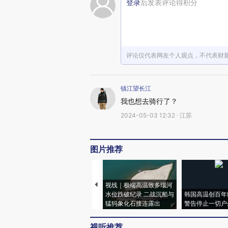
登录
后发表评论得积分
评论仅代表网友个人观点，不代表财
镇江望长江
我也想去骑行了？
2024-05-03 12:32 · 江苏
图片推荐
视线｜极端高温致多瑙河
水位跌破纪录 二战沉船与
韩国高温创百年
猛犸象化石接连露出
警告停止一切户
视听推荐