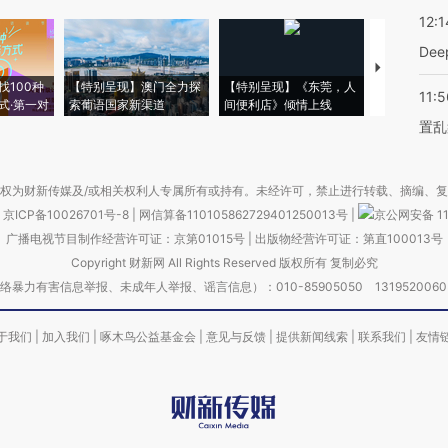
12:1
De
【推广】走
找100种
【特别呈现】澳门全力探
【特别呈现】《东莞，人
会，让数智科
11:5
式·第一对
索葡语国家新渠道
间便利店》倾情上线
业
置乱
权为财新传媒及/或相关权利人专属所有或持有。未经许可，禁止进行转载、摘编、
京ICP备10026701号-8
|
网信算备110105862729401250013号
|
京公网安备 11
广播电视节目制作经营许可证：京第01015号
|
出版物经营许可证：第直100013号
Copyright 财新网 All Rights Reserved 版权所有 复制必究
害信息举报、未成年人举报、谣言信息）：010-85905050 13195200605 举报邮
于我们
|
加入我们
|
啄木鸟公益基金会
|
意见与反馈
|
提供新闻线索
|
联系我们
|
友情