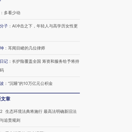
客
：
多看少动
分子
：
AI冲击之下，年轻人与高学历女性更
坤
：
耳闻目睹的几位律师
日记
：
长护险覆盖全国 筹资和服务给予将持
码
波
：
“沉睡”的10万亿元公积金
新文章
42
生态环境法典将施行 最高法明确新旧法
与追责规则