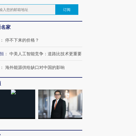
订阅
新名家
：
停不下来的价格？
恒
：
中美人工智能竞争：道路比技术更重要
：
海外能源供给缺口对中国的影响
频