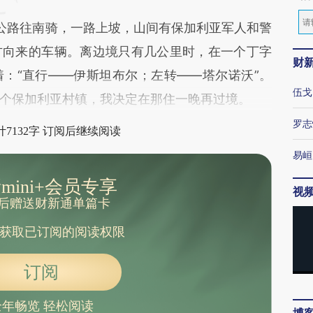
路往南骑，一路上坡，山间有保加利亚军人和警
方向来的车辆。离边境只有几公里时，在一个丁字
财
：“直行——伊斯坦布尔；左转——塔尔诺沃”。
伍戈
个保加利亚村镇，我决定在那住一晚再过境。
罗志
7132字 订阅后继续阅读
易峘
mini+会员专享
视
后赠送财新通单篇卡
获取已订阅的阅读权限
订阅
全年畅览 轻松阅读