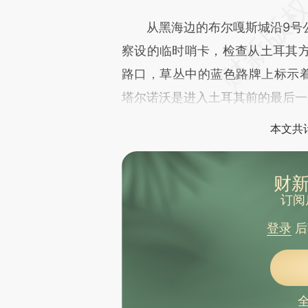
从黑海边的布尔嘎斯城沿9号公
察设的临时哨卡，检查从土耳其
路口，草丛中的蓝色路牌上标示着
塔尔诺沃是进入土耳其前的最后一
本文共计
财新
订阅
登录
后