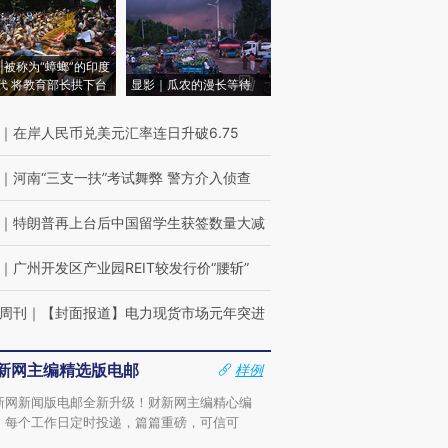
|被称为“蟑螂”的印度
代 将教育部长拱下台
显影｜瓜农的漫长等待
｜
在岸人民币兑美元汇率连日升破6.75
｜
河南“三支一扶”考试舞弊 警方介入侦查
｜
特朗普再上台后中国留学生获签数量大减
｜
广州开发区产业园REIT较发行价“腰斩”
周刊
｜
【封面报道】电力现货市场元年突进
新网主编精选版电邮
样例
新网新闻版电邮全新升级！财新网主编精心编
，每个工作日定时投递，篇篇重磅，可信可
。