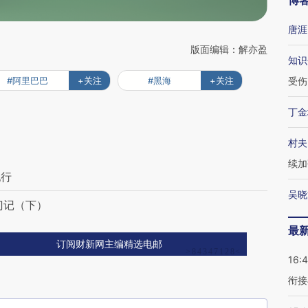
博
唐涯
版面编辑：解亦盈
知识
#阿里巴巴
+关注
#黑海
+关注
受伤
丁金
村夫
续加
纪行
吴晓
门记（下）
最
订阅财新网主编精选电邮
16:
衔接