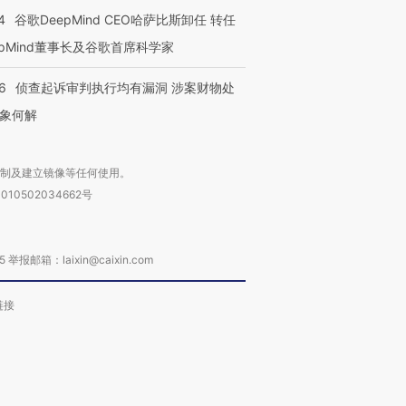
4
谷歌DeepMind CEO哈萨比斯卸任 转任
epMind董事长及谷歌首席科学家
进第四届链博
【商旅对话】华住集团
技“链”接产
【特别呈现】寻找100种
CFO：不靠规模取胜，华
【特别呈
6
侦查起诉审判执行均有漏洞 涉案财物处
有意思的生活方式·第三对
住三大增长引擎是什么？
有意思的
象何解
复制及建立镜像等任何使用。
010502034662号
箱：laixin@caixin.com
链接