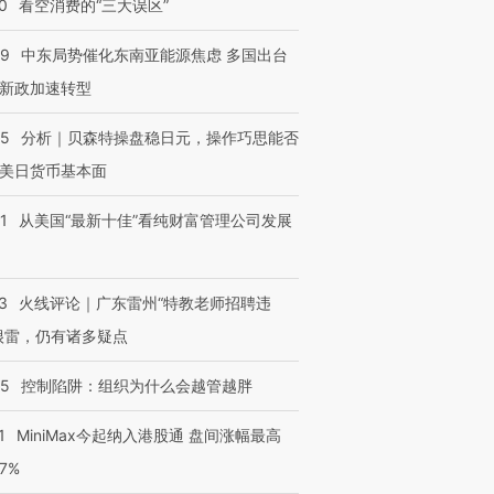
0
看空消费的“三大误区”
59
中东局势催化东南亚能源焦虑 多国出台
新政加速转型
05
分析｜贝森特操盘稳日元，操作巧思能否
美日货币基本面
1
从美国“最新十佳”看纯财富管理公司发展
3
火线评论｜广东雷州“特教老师招聘违
很雷，仍有诸多疑点
05
控制陷阱：组织为什么会越管越胖
跨国走私7万
视线｜HYROX的吸金
视线｜被
检体内含3种
术：是什么让中产们甘
泽连斯基密集出访美英 索
度Z世代
1
MiniMax今起纳入港股通 盘间涨幅最高
心“花钱找虐”？
要防空导弹“救急”
育部长拱
77%