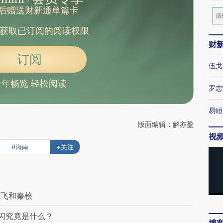
后赠送财新通单篇卡
获取已订阅的阅读权限
财
订阅
伍戈
全年畅览 轻松阅读
罗志
易峘
版面编辑：解亦盈
视
#海南
+关注
岳飞和秦桧
闪究竟是什么？