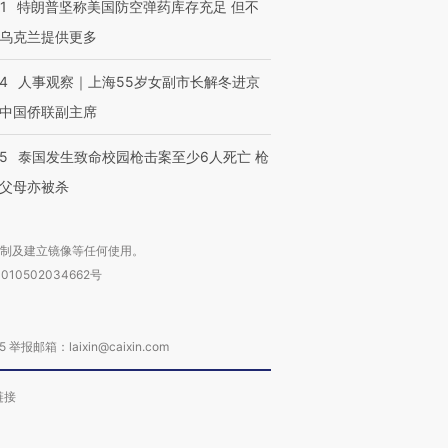
1
特朗普坚称美国防空弹药库存充足 但不
乌克兰提供更多
24
人事观察｜上海55岁女副市长解冬进京
中国侨联副主席
45
泰国发生致命校园枪击案至少6人死亡 枪
父母亦被杀
复制及建立镜像等任何使用。
010502034662号
箱：laixin@caixin.com
链接