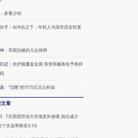
客
：
多看少动
分子
：
AI冲击之下，年轻人与高学历女性更
坤
：
耳闻目睹的几位律师
日记
：
长护险覆盖全国 筹资和服务给予将持
码
波
：
“沉睡”的10万亿元公积金
新文章
43
7月美国劳动力市场意外放缓 岗位减少
3万个失业率降至4.1%
跨国走私7万
视线｜被称为“蟑螂”的印
视线｜“入侵”还是“人道危