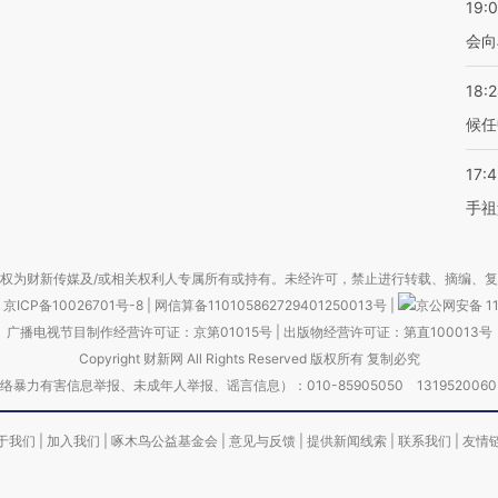
19:0
会向
18:
候任
17:
手祖
权为财新传媒及/或相关权利人专属所有或持有。未经许可，禁止进行转载、摘编、
京ICP备10026701号-8
|
网信算备110105862729401250013号
|
京公网安备 11
广播电视节目制作经营许可证：京第01015号
|
出版物经营许可证：第直100013号
Copyright 财新网 All Rights Reserved 版权所有 复制必究
害信息举报、未成年人举报、谣言信息）：010-85905050 13195200605 举报邮
于我们
|
加入我们
|
啄木鸟公益基金会
|
意见与反馈
|
提供新闻线索
|
联系我们
|
友情