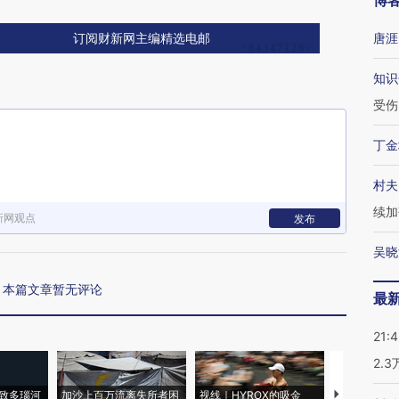
博
唐涯
订阅财新网主编精选电邮
知识
受伤
丁金
村夫
续加
新网观点
发布
吴晓
本篇文章暂无评论
最
21:
2.
致多瑙河
加沙上百万流离失所者困
视线｜HYROX的吸金
马航飞行员