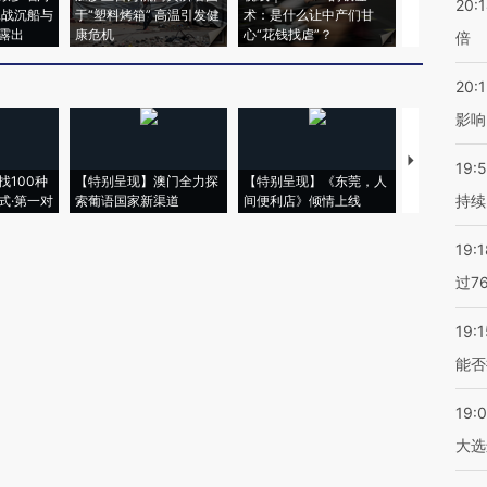
20:
二战沉船与
于“塑料烤箱” 高温引发健
术：是什么让中产们甘
粒摇头丸 尿
露出
康危机
心“花钱找虐”？
毒品
倍
20:1
影响
【推广】走
19:5
找100种
【特别呈现】澳门全力探
【特别呈现】《东莞，人
会，让数智科
持续
式·第一对
索葡语国家新渠道
间便利店》倾情上线
业
19:1
过7
19:1
能否
19:
大选