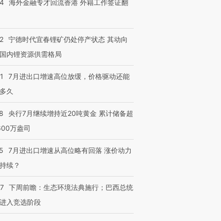
14
海外金融专才回流香港 外籍工作签证翻
检体内含3种
度Z世代 用街头抗争将教
机”？难民潮撕裂西班牙
秘鲁纳斯
育部长拱下台
飞地休达
13人遇难
2
宁德时代宜春锂矿仍处停产状态 其动向
国内锂资源供需格局
进第四届链博
【商旅对话】华住集团
1
7月进出口增速高位放缓，价格驱动还能
技“链”接产
【特别呈现】寻找100种
CFO：不靠规模取胜，华
【特别呈
多久
有意思的生活方式·第三对
住三大增长引擎是什么？
有意思的
8
央行7月继续增持近20吨黄金 累计储备超
600万盎司
5
7月进出口增速从高位略有回落 涨价动力
持续？
07
下周前瞻：生态环境法典施行；巴西总统
进入竞选阶段