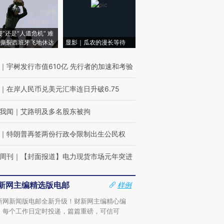
侵”还是“人道危机” 难
撕裂西班牙飞地休达
显影｜瓜农的漫长等待
｜
宇树发行市值610亿 先行者的加速和考验
｜
在岸人民币兑美元汇率连日升破6.75
我闻
｜
艾路明及多名股东被拘
｜
特朗普再签两份行政令限制出生公民权
周刊
｜
【封面报道】电力现货市场元年突进
新网主编精选版电邮
样例
新网新闻版电邮全新升级！财新网主编精心编
，每个工作日定时投递，篇篇重磅，可信可
。