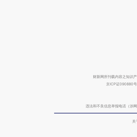
财新网所刊载内容之知识产
京ICP证090880号
违法和不良信息举报电话（涉网络暴力有
关