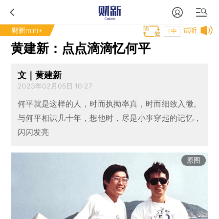
财新mini+
试听
T中
黄建新：点点滴滴忆何平
文｜黄建新
2023年02月05日 10:27
何平就是这样的人，时而执拗率真，时而细致入微。
与何平相识几十年，想他时，尽是小事穿起的记忆，
闪闪发亮
原图