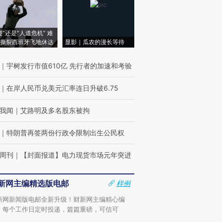
侵”还是“人道危机” 难
撕裂西班牙飞地休达
显影｜瓜农的漫长等待
｜
宇树发行市值610亿 先行者的加速和考验
｜
在岸人民币兑美元汇率连日升破6.75
我闻
｜
艾路明及多名股东被拘
｜
特朗普再签两份行政令限制出生公民权
周刊
｜
【封面报道】电力现货市场元年突进
新网主编精选版电邮
样例
新网新闻版电邮全新升级！财新网主编精心编
，每个工作日定时投递，篇篇重磅，可信可
。