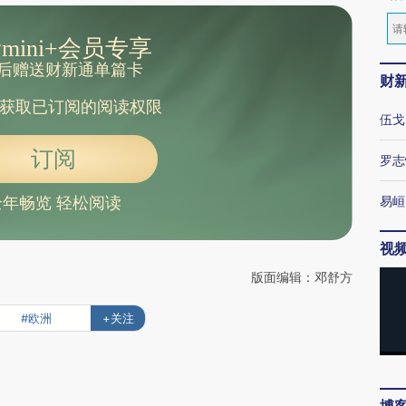
mini+会员专享
后赠送财新通单篇卡
财
获取已订阅的阅读权限
伍戈
订阅
罗志
易峘
全年畅览 轻松阅读
视
版面编辑：邓舒方
#欧洲
+关注