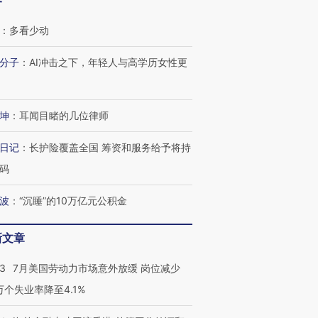
客
：
多看少动
分子
：
AI冲击之下，年轻人与高学历女性更
坤
：
耳闻目睹的几位律师
日记
：
长护险覆盖全国 筹资和服务给予将持
码
波
：
“沉睡”的10万亿元公积金
新文章
43
7月美国劳动力市场意外放缓 岗位减少
3万个失业率降至4.1%
跨国走私7万
视线｜被称为“蟑螂”的印
视线｜“入侵”还是“人道危
检体内含3种
度Z世代 用街头抗争将教
机”？难民潮撕裂西班牙
秘鲁纳斯