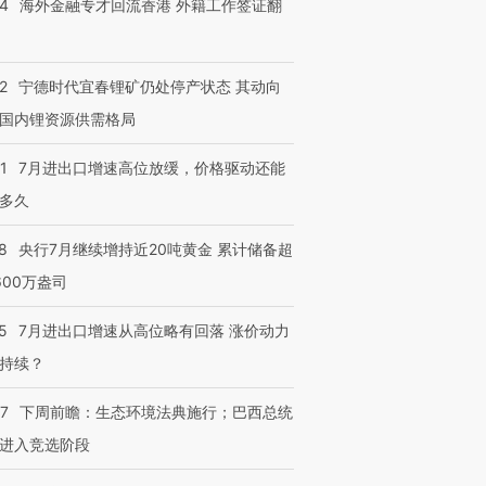
14
海外金融专才回流香港 外籍工作签证翻
育部长拱下台
飞地休达
13人遇难
2
宁德时代宜春锂矿仍处停产状态 其动向
国内锂资源供需格局
进第四届链博
【商旅对话】华住集团
技“链”接产
【特别呈现】寻找100种
CFO：不靠规模取胜，华
【特别呈
1
7月进出口增速高位放缓，价格驱动还能
有意思的生活方式·第三对
住三大增长引擎是什么？
有意思的
多久
8
央行7月继续增持近20吨黄金 累计储备超
600万盎司
5
7月进出口增速从高位略有回落 涨价动力
持续？
07
下周前瞻：生态环境法典施行；巴西总统
进入竞选阶段