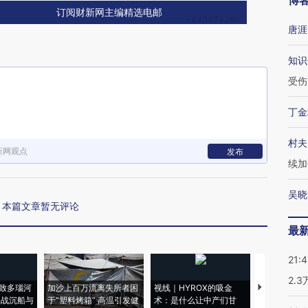
博
订阅财新网主编精选电邮
唐涯
知识
受伤
丁金
村夫
新网观点
发布
续加
吴晓
本篇文章暂无评论
最
21:
2.
致多瑙河
加沙上百万流离失所者困
视线｜HYROX的吸金
马航飞行员
二战沉船与
于“塑料烤箱” 高温引发健
术：是什么让中产们甘
粒摇头丸 尿