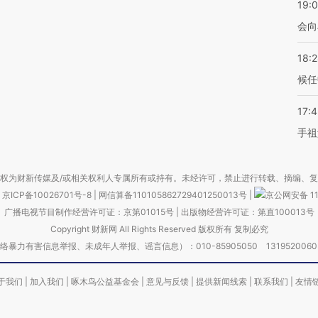
19:0
会向
18:
候任
17:
手祖
权为财新传媒及/或相关权利人专属所有或持有。未经许可，禁止进行转载、摘编、
京ICP备10026701号-8
|
网信算备110105862729401250013号
|
京公网安备 11
广播电视节目制作经营许可证：京第01015号
|
出版物经营许可证：第直100013号
Copyright 财新网 All Rights Reserved 版权所有 复制必究
害信息举报、未成年人举报、谣言信息）：010-85905050 13195200605 举报邮
于我们
|
加入我们
|
啄木鸟公益基金会
|
意见与反馈
|
提供新闻线索
|
联系我们
|
友情