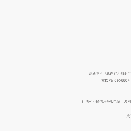
财新网所刊载内容之知识产
京ICP证090880号
违法和不良信息举报电话（涉网络暴力有
关