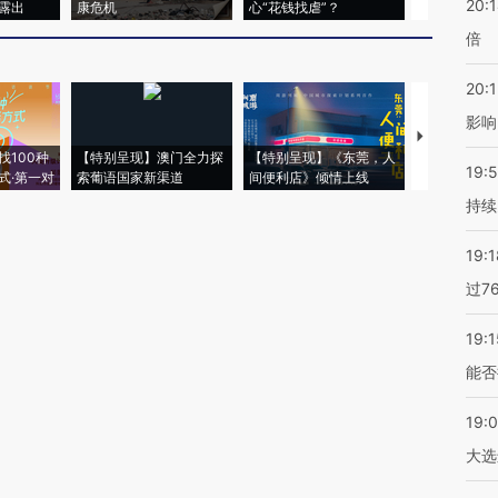
20:
露出
康危机
心“花钱找虐”？
毒品
倍
20:1
影响
【推广】走
找100种
【特别呈现】澳门全力探
【特别呈现】《东莞，人
会，让数智科
19:5
式·第一对
索葡语国家新渠道
间便利店》倾情上线
业
持续
19:1
过7
19:1
能否
19:
大选