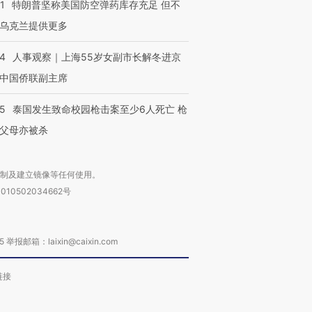
1
特朗普坚称美国防空弹药库存充足 但不
乌克兰提供更多
24
人事观察｜上海55岁女副市长解冬进京
中国侨联副主席
45
泰国发生致命校园枪击案至少6人死亡 枪
父母亦被杀
复制及建立镜像等任何使用。
010502034662号
箱：laixin@caixin.com
链接