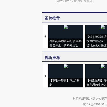
2023-02-17 01:39 · 阿根廷
图片推荐
视线｜极端高温
韩国高温创百年纪录 当局
水位跌破纪录 
警告停止一切户外活动
猛犸象化石接连
视听推荐
【不唯一答案】不止“养
【特别呈现】寻
老”
有意思的生活方
财新网所刊载内容之知识产
京ICP证090880号