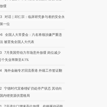
放缓
53
对话｜邱仁宗：临床研究参与者的安全永
第一位
06
全国人大常委会：六名将领涉嫌严重违
法 被罢免全国人大代表
43
7月美国劳动力市场意外放缓 岗位减少
3万个失业率降至4.1%
14
海外金融专才回流香港 外籍工作签证翻
2
宁德时代宜春锂矿仍处停产状态 其动向
国内锂资源供需格局
1
7月进出口增速高位放缓，价格驱动还能