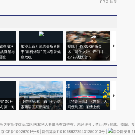
2
·
回复
致多瑙河
加沙上百万流离失所者困
视线｜HYROX的吸金
马航飞行员
二战沉船与
于“塑料烤箱” 高温引发健
术：是什么让中产们甘
粒摇头丸 尿
露出
康危机
心“花钱找虐”？
毒品
【推广】走
找100种
【特别呈现】澳门全力探
【特别呈现】《东莞，人
会，让数智科
式·第一对
索葡语国家新渠道
间便利店》倾情上线
业
权为财新传媒及/或相关权利人专属所有或持有。未经许可，禁止进行转载、摘编、
京ICP备10026701号-8
|
网信算备110105862729401250013号
|
京公网安备 11