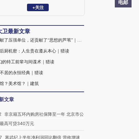
电邮
+关注
大卫最新文章
他贡献了压强单位，还贡献了“思想的芦苇”｜猎读
后厨机密：人生贵在遵从本心｜猎读
Q的特工前辈与间谍术｜猎读
不居的永恒经典｜猎读
馆？美术馆？｜建筑
新文章
2
非京籍五环内购房社保降至一年 北京市公
最高可贷340万元
7
寒武纪上半年净利润同比翻倍 营收增速