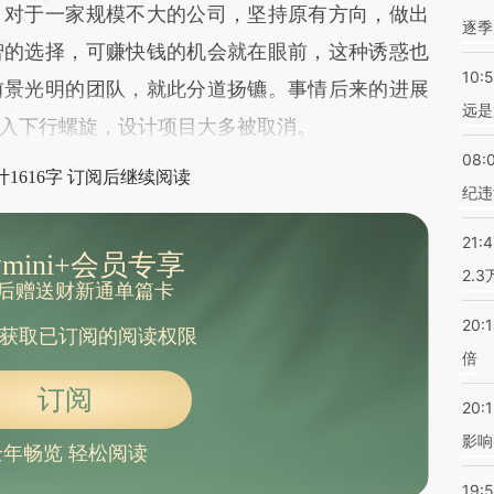
。对于一家规模不大的公司，坚持原有方向，做出
逐季
智的选择，可赚快钱的机会就在眼前，这种诱惑也
10:
前景光明的团队，就此分道扬镳。事情后来的进展
远是
入下行螺旋，设计项目大多被取消。
08:
1616字 订阅后继续阅读
纪违
21:
mini+会员专享
2.
后赠送财新通单篇卡
20:
获取已订阅的阅读权限
倍
订阅
20:1
影响
全年畅览 轻松阅读
19:5