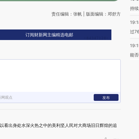
持续
责任编辑：张帆 | 版面编辑：邓舒方
19:1
过7
订阅财新网主编精选电邮
19:1
能否
新网观点
发布
ub，可以看出身处水深火热之中的美利坚人民对大商场旧日辉煌的追