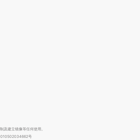
跨国走私7万
视线｜被称为“蟑螂”的印
视线｜“入侵”还是“人道危
检体内含3种
度Z世代 用街头抗争将教
机”？难民潮撕裂西班牙
秘鲁纳斯
育部长拱下台
飞地休达
13人遇难
进第四届链博
【商旅对话】华住集团
技“链”接产
【特别呈现】寻找100种
CFO：不靠规模取胜，华
【特别呈
有意思的生活方式·第三对
住三大增长引擎是什么？
有意思的
复制及建立镜像等任何使用。
010502034662号