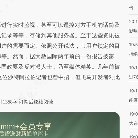
倍
20:1
进行实时监视，甚至可以遥控对方手机的话筒及
影响
讯记录等等，存储到其他服务器。至于这些资讯被
19:5
用户的需要而定。依照公开说法，其用户锁定的目
持续
癖等。然而，据大赦国际两年前的一份报告披露，
各国政要及反对派人士，乃至媒体精英。几年前被
19:1
这位沙特阿拉伯记者也曾中招，但飞马开发者对此
过7
19:1
能否
1358字 订阅后继续阅读
19:
大选
mini+会员专享
后赠送财新通单篇卡
19:0