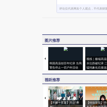
评论仅代表网友个人观点，不代表财
图片推荐
视线｜极端高温
韩国高温创百年纪录 当局
水位跌破纪录 
警告停止一切户外活动
猛犸象化石接连
视听推荐
【不唯一答案】不止“养
【特别呈现】寻
老”
有意思的生活方