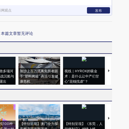
新网观点
发布
本篇文章暂无评论
致多瑙河
加沙上百万流离失所者困
视线｜HYROX的吸金
马航飞行员
二战沉船与
于“塑料烤箱” 高温引发健
术：是什么让中产们甘
粒摇头丸 尿
露出
康危机
心“花钱找虐”？
毒品
【推广】走
找100种
【特别呈现】澳门全力探
【特别呈现】《东莞，人
会，让数智科
式·第一对
索葡语国家新渠道
间便利店》倾情上线
业