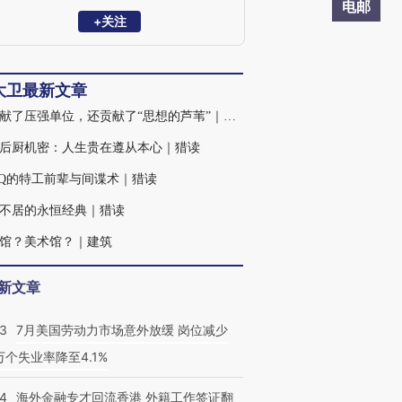
电邮
+关注
大卫最新文章
他贡献了压强单位，还贡献了“思想的芦苇”｜猎读
后厨机密：人生贵在遵从本心｜猎读
Q的特工前辈与间谍术｜猎读
不居的永恒经典｜猎读
馆？美术馆？｜建筑
新文章
43
7月美国劳动力市场意外放缓 岗位减少
3万个失业率降至4.1%
14
海外金融专才回流香港 外籍工作签证翻