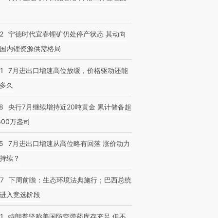
2
宁德时代宜春锂矿仍处停产状态 其动向
国内锂资源供需格局
1
7月进出口增速高位放缓，价格驱动还能
多久
8
央行7月继续增持近20吨黄金 累计储备超
600万盎司
5
7月进出口增速从高位略有回落 涨价动力
持续？
07
下周前瞻：生态环境法典施行；巴西总统
进入竞选阶段
1
特朗普坚称美国防空弹药库存充足 但不