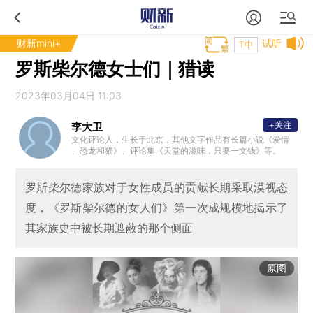
财新mini+
试听
T中
罗斯柴尔德女士们｜猎读
2023年03月04日 11:03
+关注
李大卫
文化评论人，生长于北京，其他文字作品有长篇小说《爱情
、恐龙和猫》、评论集《天堂的滋味，只要一文钱》等。
罗斯柴尔德家族对于女性成员的贡献长期采取漠视态
度，《罗斯柴尔德的女人们》第一次成规模地揭示了
其家族史中被长期遮蔽的那个侧面
原图