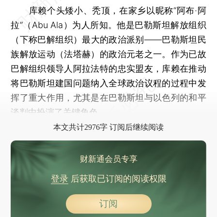
库赖个头矮小、秃顶，在家乡以昵称“阿布·阿
拉”（Abu Ala）为人所知。他是巴勒斯坦解放组织
（下称巴解组织）最大的政治派别——巴勒斯坦民
族解放运动（法塔赫）的政治元老之一。作为已故
巴解组织领导人阿拉法特的忠实盟友，库赖在推动
将巴勒斯坦建国问题纳入全球政治议程的过程中发
挥了重大作用，尤其是在巴勒斯坦与以色列的和平
谈判中扮演了关键角色。
本文共计2976字 订阅后继续阅读
财新通会员专享
登录
后获取已订阅的阅读权限
订阅