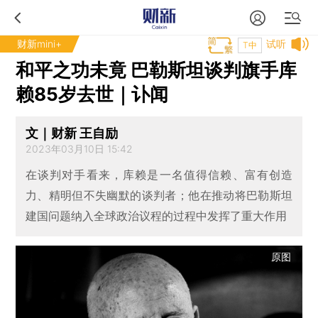
财新mini+
试听
T中
和平之功未竟 巴勒斯坦谈判旗手库
赖85岁去世｜讣闻
文｜财新 王自励
2023年03月10日 15:42
在谈判对手看来，库赖是一名值得信赖、富有创造
力、精明但不失幽默的谈判者；他在推动将巴勒斯坦
建国问题纳入全球政治议程的过程中发挥了重大作用
原图